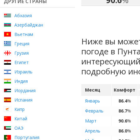
90.6
%
ДРУГИЕ СТРАНЫ
Абхазия
Азербайджан
Вьетнам
Ниже вы может
Греция
погоде в Пунт
Грузия
интересующий 
Египет
подробную ин
Израиль
Индия
Месяц
Комфорт
Иордания
Испания
Январь
86.4
%
Кипр
Февраль
86.7
%
Китай
Март
90.6
%
ОАЭ
Апрель
86.0
%
Португалия