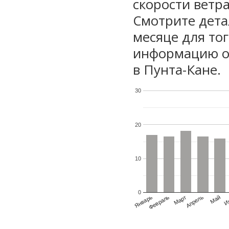
скорости ветра
Смотрите дета
месяце для то
информацию о 
в Пунта-Кане.
30
20
10
0
Январь
Февраль
Март
Апрель
Май
И