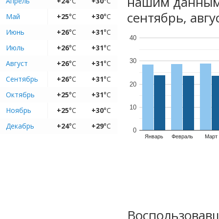
нашим данным
Апрель
+24
°C
+30
°C
сентябрь, авгу
Май
+25
°C
+30
°C
Июнь
+26
°C
+31
°C
40
Июль
+26
°C
+31
°C
30
Август
+26
°C
+31
°C
Сентябрь
+26
°C
+31
°C
20
Октябрь
+25
°C
+31
°C
10
Ноябрь
+25
°C
+30
°C
Декабрь
+24
°C
+29
°C
0
Январь
Февраль
Март
Воспользовавш