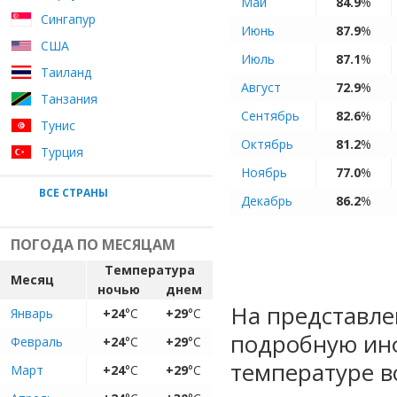
Май
84.9
%
Сингапур
Июнь
87.9
%
США
Июль
87.1
%
Таиланд
Август
72.9
%
Танзания
Сентябрь
82.6
%
Тунис
Октябрь
81.2
%
Турция
Ноябрь
77.0
%
ВСЕ СТРАНЫ
Декабрь
86.2
%
ПОГОДА ПО МЕСЯЦАМ
Температура
Месяц
ночью
днем
На представле
Январь
+24
°C
+29
°C
подробную ин
Февраль
+24
°C
+29
°C
температуре в
Март
+24
°C
+29
°C