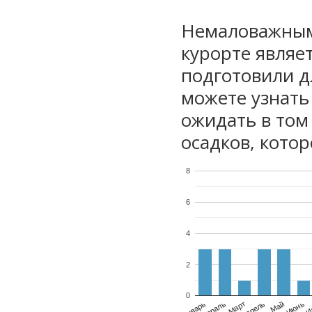
Немаловажным
курорте являе
подготовили дл
можете узнать
ожидать в том
осадков, котор
8
6
4
2
0
Январь
Февраль
Март
Апрель
Май
Июнь
И