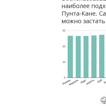
наиболее подх
Пунта-Кане. С
можно застать 
30
20
10
0
Январь
Февраль
Март
Апрель
Май
И