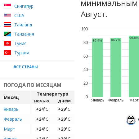
минимальным у
Сингапур
Август.
США
Таиланд
100
Танзания
90.6%
86.7%
86.4%
80
Тунис
Турция
60
ВСЕ СТРАНЫ
40
20
ПОГОДА ПО МЕСЯЦАМ
Температура
Месяц
0
ночью
днем
Январь
Февраль
Март
Январь
+24
°C
+29
°C
Февраль
+24
°C
+29
°C
Март
+24
°C
+29
°C
Апрель
+24
°C
+30
°C