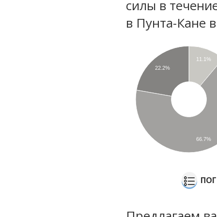
силы в течени
в Пунта-Кане 
11.1%
22.2%
66.7%
ПОГ
Предлагаем ва