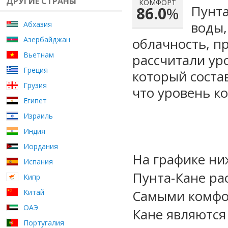
ДРУГИЕ СТРАНЫ
КОМФОРТ
Пунта
86.0
%
воды,
Абхазия
Азербайджан
облачность, п
Вьетнам
рассчитали ур
Греция
который сост
Грузия
что уровень к
Египет
Израиль
Индия
Иордания
На графике ни
Испания
Пунта-Кане ра
Кипр
Самыми комфо
Китай
ОАЭ
Кане являются
Португалия