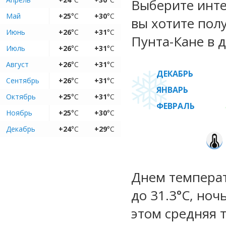
Выберите инте
Май
+25
°C
+30
°C
вы хотите пол
Июнь
+26
°C
+31
°C
Пунта-Кане в д
Июль
+26
°C
+31
°C
Август
+26
°C
+31
°C
ДЕКАБРЬ
Сентябрь
+26
°C
+31
°C
ЯНВАРЬ
Октябрь
+25
°C
+31
°C
ФЕВРАЛЬ
Ноябрь
+25
°C
+30
°C
Декабрь
+24
°C
+29
°C
Днем температ
до 31.3°C, ноч
этом средняя 