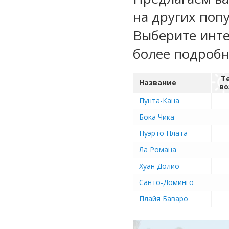
на других поп
Выберите инте
более подроб
Т
Название
во
Пунта-Кана
Бока Чика
Пуэрто Плата
Ла Романа
Хуан Долио
Санто-Доминго
Плайя Баваро