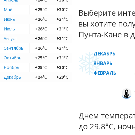
Май
+25
°C
+30
°C
Выберите инте
Июнь
+26
°C
+31
°C
вы хотите пол
Июль
+26
°C
+31
°C
Пунта-Кане в д
Август
+26
°C
+31
°C
Сентябрь
+26
°C
+31
°C
ДЕКАБРЬ
Октябрь
+25
°C
+31
°C
ЯНВАРЬ
Ноябрь
+25
°C
+30
°C
ФЕВРАЛЬ
Декабрь
+24
°C
+29
°C
Днем температ
до 29.8°C, ноч