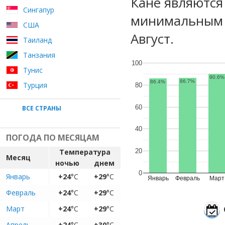
Кане являются
Сингапур
минимальным у
США
Август.
Таиланд
Танзания
100
Тунис
90.6%
86.7%
86.4%
Турция
80
60
ВСЕ СТРАНЫ
40
ПОГОДА ПО МЕСЯЦАМ
Температура
20
Месяц
ночью
днем
0
Январь
+24
°C
+29
°C
Январь
Февраль
Март
Февраль
+24
°C
+29
°C
Март
+24
°C
+29
°C
Апрель
+24
°C
+30
°C