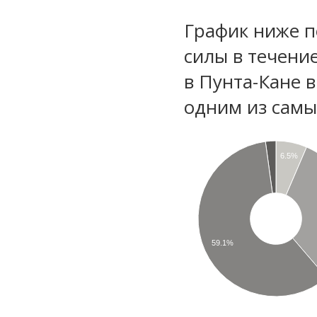
График ниже п
силы в течени
в Пунта-Кане 
одним из самы
6.5%
59.1%