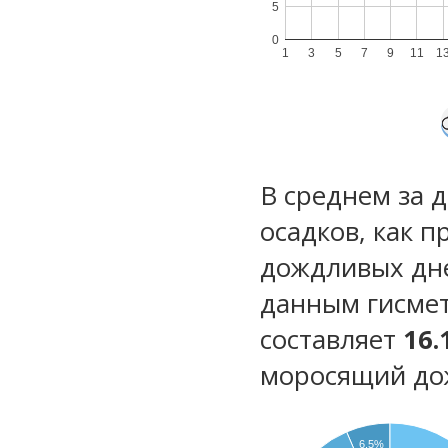
5
0
1
3
5
7
9
11
1
В среднем за 
осадков, как 
дождливых дн
данным гисмет
составляет
16.
моросящий до
6.5%