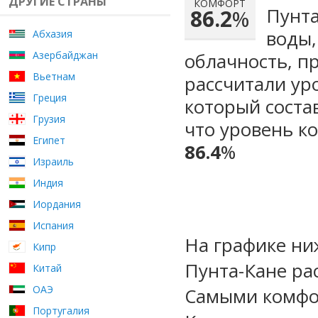
ДРУГИЕ СТРАНЫ
КОМФОРТ
Пунта
86.2
%
воды,
Абхазия
Азербайджан
облачность, п
Вьетнам
рассчитали ур
Греция
который сост
Грузия
что уровень к
Египет
86.4
%
Израиль
Индия
Иордания
Испания
На графике ни
Кипр
Пунта-Кане ра
Китай
ОАЭ
Самыми комфо
Португалия