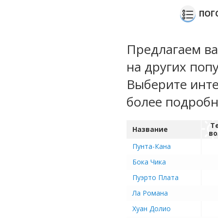
ПОГ
Предлагаем ва
на других поп
Выберите инте
более подроб
Т
Название
во
Пунта-Кана
Бока Чика
Пуэрто Плата
Ла Романа
Хуан Долио