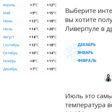
Апрель
+7
°C
+12
°C
Выберите инте
Май
+9
°C
+15
°C
вы хотите пол
Июнь
+12
°C
+18
°C
Ливерпуле в д
Июль
+14
°C
+20
°C
Август
+14
°C
+19
°C
ДЕКАБРЬ
Сентябрь
+13
°C
+18
°C
ЯНВАРЬ
Октябрь
+10
°C
+14
°C
ФЕВРАЛЬ
Ноябрь
+8
°C
+11
°C
Декабрь
+7
°C
+10
°C
Июль это самы
температура во