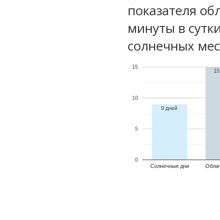
показателя обл
минуты в сутк
солнечных мес
15
15
10
9 дней
5
0
Солнечные дни
Обла