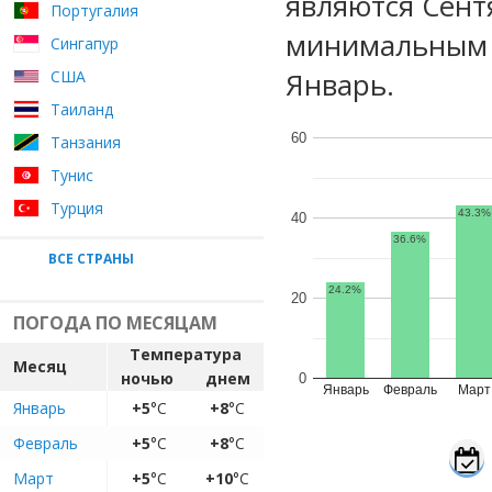
являются Сент
Португалия
минимальным у
Сингапур
Январь.
США
Таиланд
60
Танзания
Тунис
Турция
43.3%
40
36.6%
ВСЕ СТРАНЫ
24.2%
20
ПОГОДА ПО МЕСЯЦАМ
Температура
Месяц
ночью
днем
0
Январь
Февраль
Март
Январь
+5
°C
+8
°C
Февраль
+5
°C
+8
°C
Март
+5
°C
+10
°C