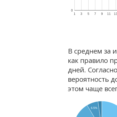
0
1
3
5
7
9
11
1
В среднем за 
как правило п
дней. Согласн
вероятность д
этом чаще все
6.5%