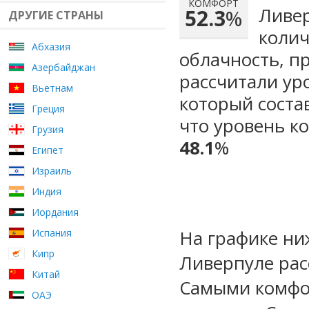
КОМФОРТ
Ливер
52.3
%
ДРУГИЕ СТРАНЫ
колич
Абхазия
облачность, п
Азербайджан
рассчитали ур
Вьетнам
который сост
Греция
что уровень ко
Грузия
48.1
%
Египет
Израиль
Индия
Иордания
На графике ни
Испания
Кипр
Ливерпуле рас
Китай
Самыми комфо
ОАЭ