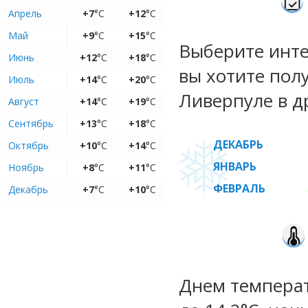
Апрель
+7
°C
+12
°C
Май
+9
°C
+15
°C
Выберите инте
Июнь
+12
°C
+18
°C
вы хотите пол
Июль
+14
°C
+20
°C
Ливерпуле в д
Август
+14
°C
+19
°C
Сентябрь
+13
°C
+18
°C
ДЕКАБРЬ
Октябрь
+10
°C
+14
°C
ЯНВАРЬ
Ноябрь
+8
°C
+11
°C
ФЕВРАЛЬ
Декабрь
+7
°C
+10
°C
Днем температ