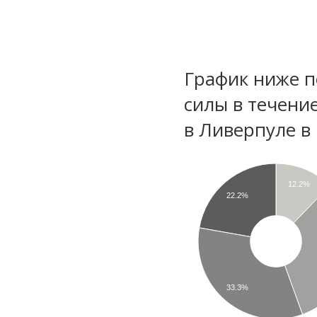
График ниже п
силы в течени
в Ливерпуле в
12.2%
22.2%
33.3%