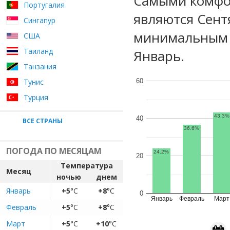
Самыми комфо
Португалия
являются Сент
Сингапур
минимальным у
США
Таиланд
Январь.
Танзания
Тунис
60
Турция
43.3%
40
ВСЕ СТРАНЫ
36.6%
ПОГОДА ПО МЕСЯЦАМ
24.2%
20
Температура
Месяц
ночью
днем
Январь
+5
°C
+8
°C
0
Январь
Февраль
Март
Февраль
+5
°C
+8
°C
Март
+5
°C
+10
°C