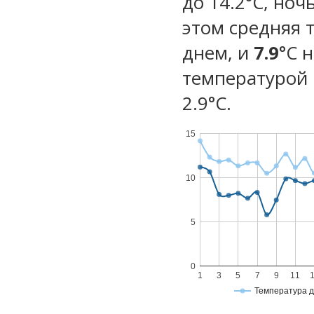
до 14.2°C, ноч
этом средняя 
днем, и
7.9
°C 
температурой 
2.9°С.
15
10
5
0
1
3
5
7
9
11
Температура 