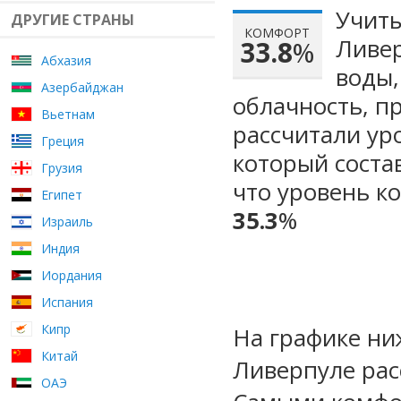
Учиты
ДРУГИЕ СТРАНЫ
КОМФОРТ
Ливер
33.8
%
Абхазия
воды,
Азербайджан
облачность, п
Вьетнам
рассчитали ур
Греция
который сост
Грузия
что уровень к
Египет
35.3
%
Израиль
Индия
Иордания
Испания
Кипр
На графике ни
Китай
Ливерпуле рас
ОАЭ