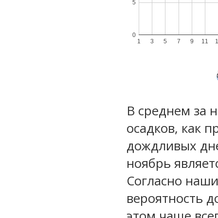
5
0
1
3
5
7
9
11
В среднем за 
осадков, как 
дождливых дне
ноябрь являет
Согласно наш
вероятность д
этом чаще все