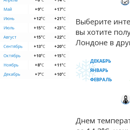
Май
+9
°C
+17
°C
Июнь
+12
°C
+21
°C
Выберите инте
Июль
+15
°C
+23
°C
вы хотите пол
Август
+15
°C
+22
°C
Лондоне в дру
Сентябрь
+13
°C
+20
°C
Октябрь
+10
°C
+15
°C
ДЕКАБРЬ
Ноябрь
+8
°C
+11
°C
ЯНВАРЬ
Декабрь
+7
°C
+10
°C
ФЕВРАЛЬ
Днем температ