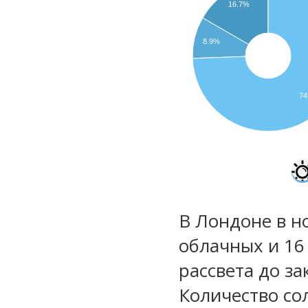
16.7%
8.9%
74
В Лондоне в н
облачных и 16
рассвета до за
Количество со