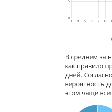
5
0
1
3
5
7
9
11
В среднем за 
как правило п
дней. Согласн
вероятность д
этом чаще все