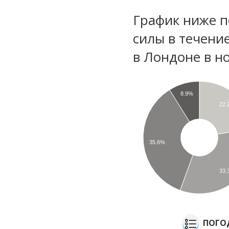
График ниже п
силы в течени
в Лондоне в н
8.9%
22.
35.6%
33.
ПОГО