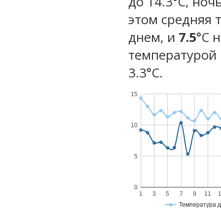
до 14.3°C, ноч
этом средняя 
днем, и
7.5
°C 
температурой 
3.3°С.
15
10
5
0
1
3
5
7
9
11
Температура 