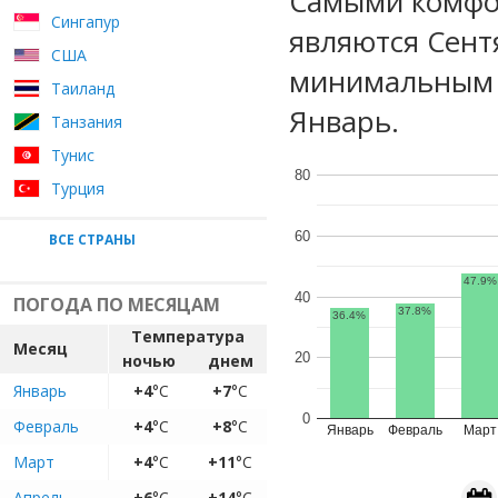
Самыми комфо
Сингапур
являются Сент
США
минимальным у
Таиланд
Январь.
Танзания
Тунис
80
Турция
60
ВСЕ СТРАНЫ
47.9%
40
ПОГОДА ПО МЕСЯЦАМ
37.8%
36.4%
Температура
Месяц
20
ночью
днем
Январь
+4
°C
+7
°C
0
Февраль
+4
°C
+8
°C
Январь
Февраль
Март
Март
+4
°C
+11
°C
Апрель
+6
°C
+14
°C