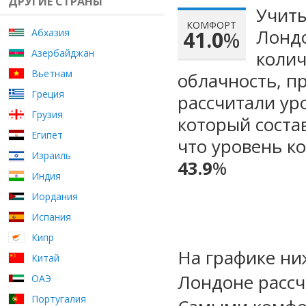
ДРУГИЕ СТРАНЫ
Учиты
КОМФОРТ
Лондо
Абхазия
41.0
%
Азербайджан
колич
Вьетнам
облачность, п
Греция
рассчитали ур
Грузия
который сост
Египет
что уровень к
Израиль
43.9
%
Индия
Иордания
Испания
Кипр
На графике ни
Китай
Лондоне рассч
ОАЭ
Португалия