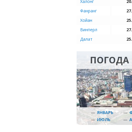
Халонг
20
Фанранг
27
Хойан
25
Винперл
27
Далат
25
ПОГОДА
—
ЯНВАРЬ
—
—
ИЮЛЬ
—