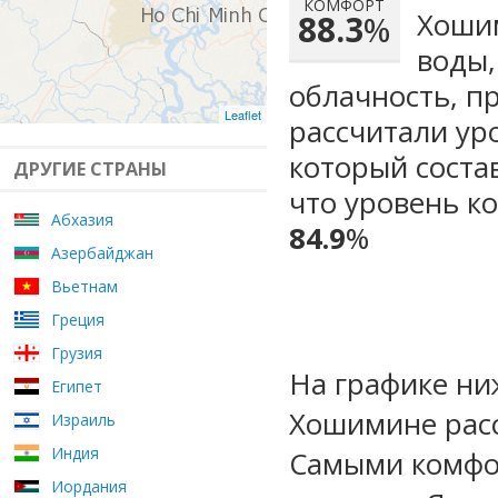
КОМФОРТ
Хошим
88.3
%
воды,
облачность, п
Leaflet
рассчитали ур
который сост
ДРУГИЕ СТРАНЫ
что уровень к
Абхазия
84.9
%
Азербайджан
Вьетнам
Греция
Грузия
На графике ни
Египет
Хошимине расс
Израиль
Индия
Самыми комфо
Иордания