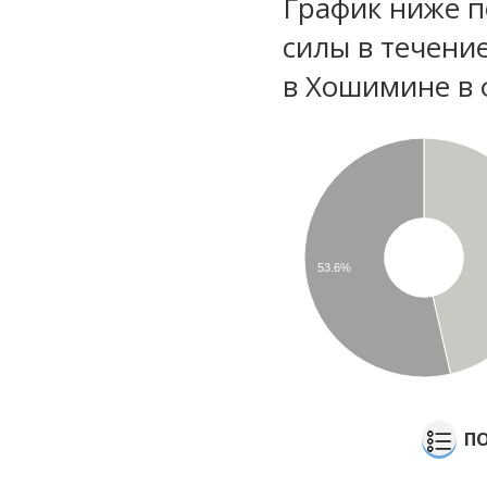
График ниже п
силы в течени
в Хошимине в 
53.6%
ПО