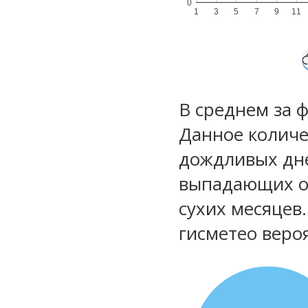
0
1
3
5
7
9
11
В среднем за 
Данное количе
дождливых дне
выпадающих ос
сухих месяцев
гисметео веро