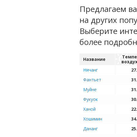
Предлагаем ва
на других поп
Выберите инте
более подроб
Темпе
Название
возду
Нячанг
27
Фантьет
31
Муйне
31
Фукуок
30
Ханой
22
Хошимин
34
Дананг
25