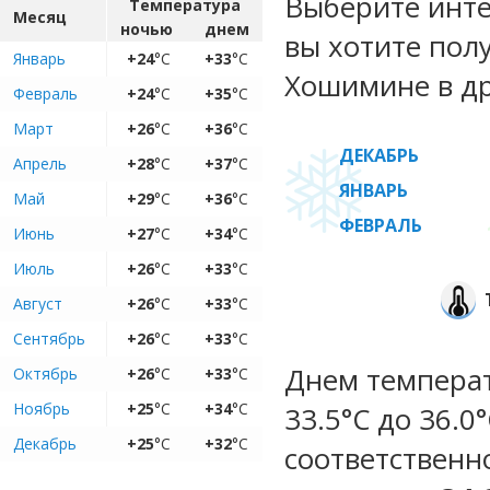
Выберите инте
Температура
Месяц
ночью
днем
вы хотите пол
Январь
+24
°C
+33
°C
Хошимине в др
Февраль
+24
°C
+35
°C
Март
+26
°C
+36
°C
ДЕКАБРЬ
Апрель
+28
°C
+37
°C
ЯНВАРЬ
Май
+29
°C
+36
°C
ФЕВРАЛЬ
Июнь
+27
°C
+34
°C
Июль
+26
°C
+33
°C
Август
+26
°C
+33
°C
Сентябрь
+26
°C
+33
°C
Днем температ
Октябрь
+26
°C
+33
°C
Ноябрь
+25
°C
+34
°C
33.5°C до 36.0
Декабрь
+25
°C
+32
°C
соответственн