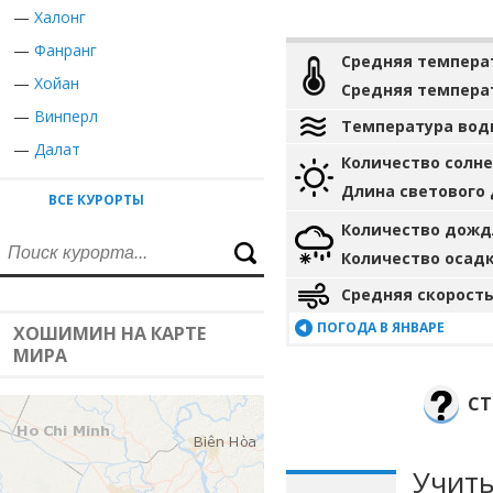
—
Халонг
—
Фанранг
Средняя темпера
—
Хойан
Средняя темпера
—
Винперл
Температура вод
—
Далат
Количество солн
Длина светового
ВСЕ КУРОРТЫ
Количество дожд
Количество осад
Средняя скорость
ПОГОДА В ЯНВАРЕ
ХОШИМИН НА КАРТЕ
МИРА
СТ
Учиты