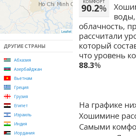
КОМФОРТ
Хошим
90.2
%
воды,
облачность, п
Leaflet
рассчитали ур
который сост
ДРУГИЕ СТРАНЫ
что уровень к
Абхазия
88.3
%
Азербайджан
Вьетнам
Греция
Грузия
На графике ни
Египет
Хошимине расс
Израиль
Индия
Самыми комфо
Иордания