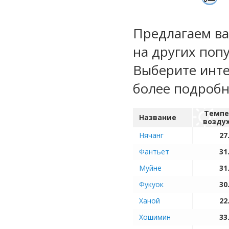
Предлагаем ва
на других поп
Выберите инте
более подроб
Темпе
Название
возду
Нячанг
27
Фантьет
31
Муйне
31
Фукуок
30
Ханой
22
Хошимин
33