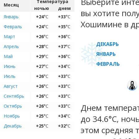
Выберите инте
Температура
Месяц
ночью
днем
вы хотите пол
Январь
+24
°C
+33
°C
Хошимине в др
Февраль
+24
°C
+35
°C
Март
+26
°C
+36
°C
ДЕКАБРЬ
Апрель
+28
°C
+37
°C
ЯНВАРЬ
Май
+29
°C
+36
°C
ФЕВРАЛЬ
Июнь
+27
°C
+34
°C
Июль
+26
°C
+33
°C
Август
+26
°C
+33
°C
Сентябрь
+26
°C
+33
°C
Днем температу
Октябрь
+26
°C
+33
°C
Ноябрь
+25
°C
+34
°C
до 34.6°C, ноч
Декабрь
+25
°C
+32
°C
этом средняя 