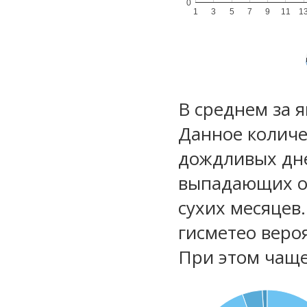
0
1
3
5
7
9
11
1
В среднем за 
Данное количе
дождливых дне
выпадающих ос
сухих месяцев
гисметео веро
При этом чаще