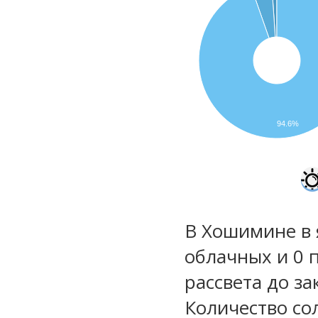
94.6%
В Хошимине в 
облачных и 0 
рассвета до за
Количество со