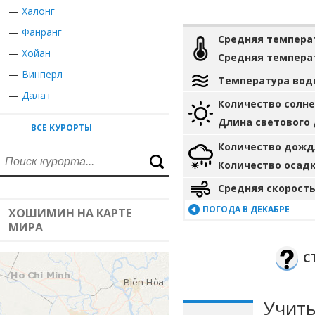
—
Халонг
—
Фанранг
Средняя темпера
—
Хойан
Средняя темпера
—
Винперл
Температура вод
—
Далат
Количество солн
Длина светового
ВСЕ КУРОРТЫ
Количество дожд
Количество осад
Средняя скорость
ПОГОДА В ДЕКАБРЕ
ХОШИМИН НА КАРТЕ
МИРА
С
Учиты