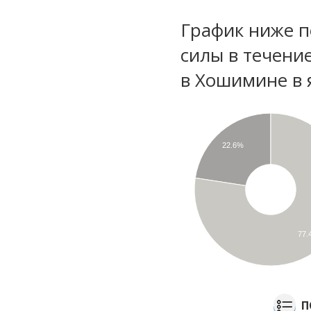
График ниже п
силы в течени
в Хошимине в 
22.6%
77
П