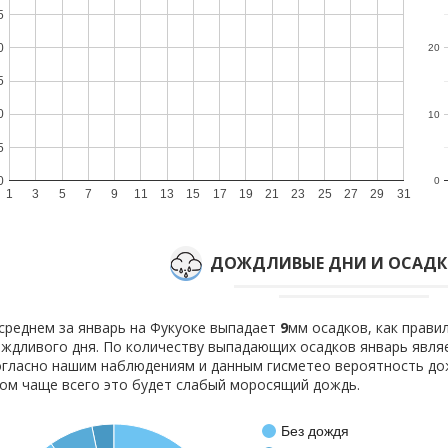
5
0
20
5
0
10
5
0
0
1
3
5
7
9
11
13
15
17
19
21
23
25
27
29
31
ДОЖДЛИВЫЕ ДНИ И ОСАДКИ
среднем за январь на Фукуоке выпадает
9
мм осадков, как прав
ждливого дня. По количеству выпадающих осадков январь являе
гласно нашим наблюдениям и данным гисметео вероятность д
ом чаще всего это будет слабый моросящий дождь.
Без дождя