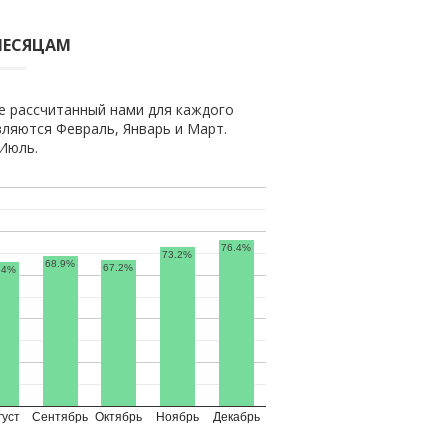
МЕСЯЦАМ
е рассчитанный нами для каждого
ляются Февраль, Январь и Март.
Июль.
76.4%
73.2%
68.9%
67.2%
.4%
густ
Сентябрь
Октябрь
Ноябрь
Декабрь