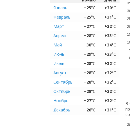
3
Январь
+25
°C
+30
°C
3
Февраль
+25
°C
+31
°C
2
Март
+27
°C
+32
°C
2
1
Апрель
+28
°C
+33
°C
1
Май
+30
°C
+34
°C
Июнь
+29
°C
+33
°C
Июль
+28
°C
+32
°C
Август
+28
°C
+32
°C
Сентябрь
+28
°C
+32
°C
Октябрь
+28
°C
+32
°C
Ноябрь
+27
°C
+32
°C
В 
пр
Декабрь
+26
°C
+31
°C
с
3