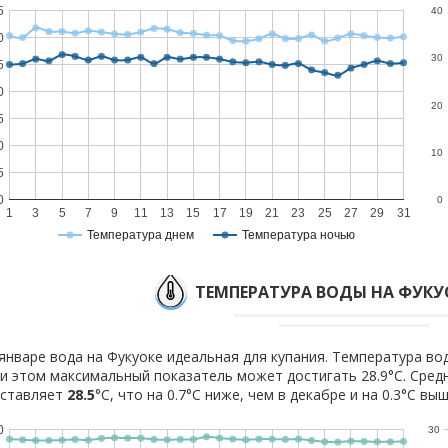
5
40
0
30
5
0
20
5
0
10
5
0
0
1
3
5
7
9
11
13
15
17
19
21
23
25
27
29
31
Температура днем
Температура ночью
ТЕМПЕРАТУРА ВОДЫ НА ФУКУО
январе вода на Фукуоке идеальная для купания. Температура вод
и этом максимальный показатель может достигать 28.9°C. Сред
оставляет
28.5
°C, что на 0.7°C ниже, чем в декабре и на 0.3°C вы
0
30