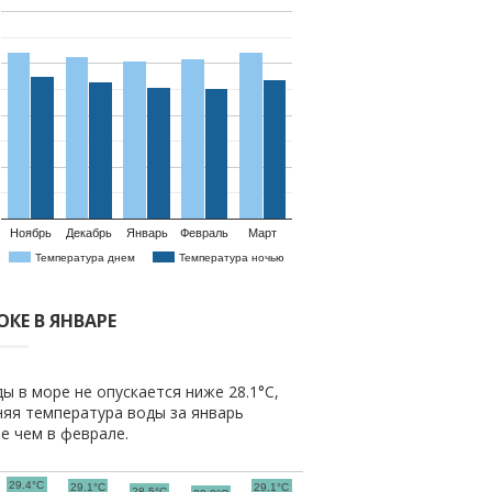
Ноябрь
Декабрь
Январь
Февраль
Март
Температура днем
Температура ночью
КЕ В ЯНВАРЕ
ы в море не опускается ниже 28.1°C,
няя температура воды за январь
ше чем в феврале.
29.4°C
29.1°C
29.1°C
28.5°C