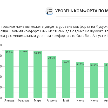
УРОВЕНЬ КОМФОРТА ПО 
 графике ниже вы можете увидеть уровень комфорта на Фукуок
сяца. Самыми комфортными месяцами для отдыха на Фукуоке яв
сяцы с минимальным уровнем комфорта это Октябрь, Август и 
0
91.6%
90.2%
88.4%
0
79.5%
72.0%
68.1%
66.2%
66
0
0
0
0
Январь
Февраль
Март
Апрель
Май
Июнь
Июль
Ав