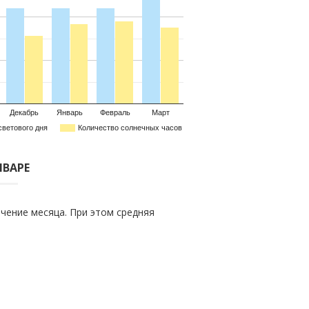
Декабрь
Январь
Февраль
Март
светового дня
Количество солнечных часов
НВАРЕ
чение месяца. При этом средняя