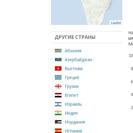
Leaflet
На
ДРУГИЕ СТРАНЫ
ме
Ме
Абхазия
10
Азербайджан
Вьетнам
8
Греция
6
Грузия
Египет
4
Израиль
2
Индия
Иордания
Испания