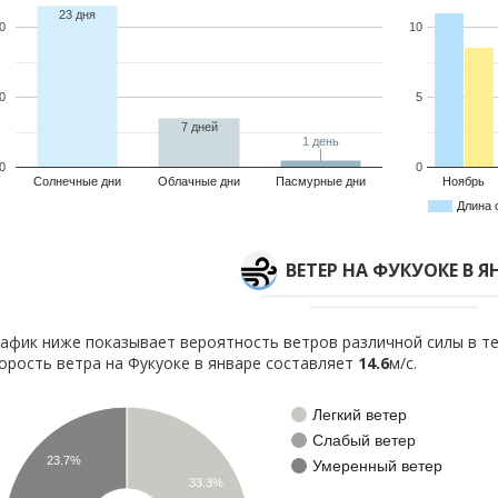
23 дня
0
10
0
5
7 дней
1 день
1 день
0
0
Солнечные дни
Облачные дни
Пасмурные дни
Ноябрь
Длина 
ВЕТЕР НА ФУКУОКЕ В Я
афик ниже показывает вероятность ветров различной силы в те
орость ветра на Фукуоке в январе составляет
14.6
м/с.
Легкий ветер
Слабый ветер
23.7%
Умеренный ветер
33.3%