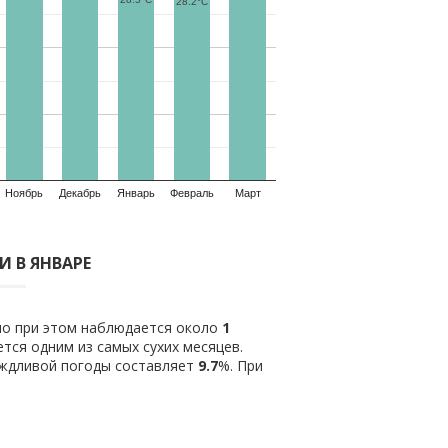
28.2°C
Ноябрь
Декабрь
Январь
Февраль
Март
 В ЯНВАРЕ
ило при этом наблюдается около
1
тся одним из самых сухих месяцев.
ождливой погоды составляет
9.7
%. При