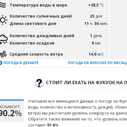
Температура воды в море
+28.5
°C
Количество солнечных дней
23
дня
Длина светового дня
11
ч.
36
мин.
Количество дождливых дней
1
день
Количество осадков
9
мм
Средняя скорость ветра
14.6
м/с
ПОГОДА В ДЕКАБРЕ
ПОГОДА НА ФУКУОКЕ ПО МЕСЯЦ
СТОИТ ЛИ ЕХАТЬ НА ФУКУОК НА 
Учитывая все имеющиеся данные о погоде на Фуку
КОМФОРТ
воды, количество и интенсивность дождей, облач
90.2
%
ветра) мы рассчитали уровень комфорта на данн
Обратите также внимание на то, что уровень ко
составит
91.6
%