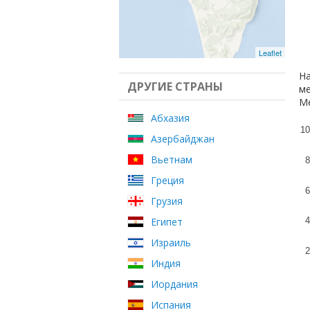
Leaflet
На
ДРУГИЕ СТРАНЫ
ме
Ме
Абхазия
10
Азербайджан
Вьетнам
8
Греция
6
Грузия
Египет
4
Израиль
2
Индия
Иордания
Испания