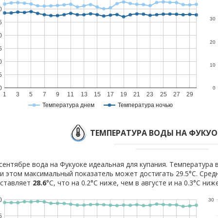
0
30
5
0
20
5
0
10
5
0
0
1
3
5
7
9
11
13
15
17
19
21
23
25
27
29
Температура днем
Температура ночью
ТЕМПЕРАТУРА ВОДЫ НА ФУКУОК
сентябре вода на Фукуоке идеальная для купания. Температура в
и этом максимальный показатель может достигать 29.5°C. Сред
оставляет
28.6
°C, что на 0.2°C ниже, чем в августе и на 0.3°C ниж
0
30
5