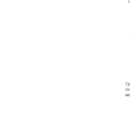
1
Гр
ск
ме