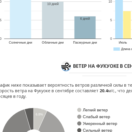
0
10
10 дней
6 дней
5
5
0
0
Солнечные дни
Облачные дни
Пасмурные дни
Июль
Длина 
ВЕТЕР НА ФУКУОКЕ В СЕ
афик ниже показывает вероятность ветров различной силы в те
орость ветра на Фукуоке в сентябре составляет
20.4
м/с., что д
сяцев в году.
Легкий ветер
6.8%
Слабый ветер
Умеренный ветер
Сильный ветер