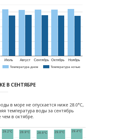
Июль
Август
Сентябрь
Октябрь
Ноябрь
Температура днем
Температура ночью
Е В СЕНТЯБРЕ
оды в море не опускается ниже 28.0°C,
няя температура воды за сентябрь
е чем в октябре.
29.4°C
29.2°C
28.9°C
29.0°C
28.6°C