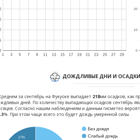
0
20
5
0
10
5
0
0
1
3
5
7
9
11
13
15
17
19
21
23
25
27
29
ДОЖДЛИВЫЕ ДНИ И ОСАДКИ 
среднем за сентябрь на Фукуоке выпадает
218
мм осадков, как 
ждливых дней. По количеству выпадающих осадков сентябрь яв
сяцев. Согласно нашим наблюдениям и данным гисметео вероя
.3
%. При этом чаще всего это будет дождь умеренной силы.
Без дождя
Слабый дождь
17%