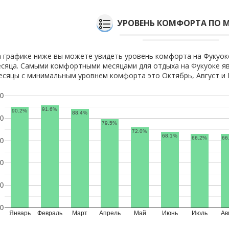
УРОВЕНЬ КОМФОРТА ПО 
 графике ниже вы можете увидеть уровень комфорта на Фукуок
сяца. Самыми комфортными месяцами для отдыха на Фукуоке яв
сяцы с минимальным уровнем комфорта это Октябрь, Август и 
0
91.6%
90.2%
88.4%
0
79.5%
72.0%
68.1%
66.2%
66
0
0
0
0
Январь
Февраль
Март
Апрель
Май
Июнь
Июль
Ав