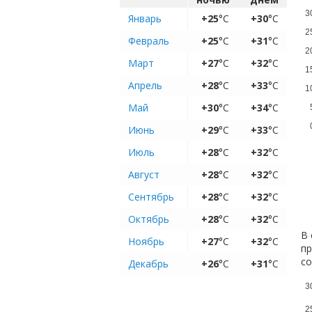
3
Январь
+25
°C
+30
°C
2
Февраль
+25
°C
+31
°C
2
Март
+27
°C
+32
°C
1
Апрель
+28
°C
+33
°C
1
Май
+30
°C
+34
°C
Июнь
+29
°C
+33
°C
Июль
+28
°C
+32
°C
Август
+28
°C
+32
°C
Сентябрь
+28
°C
+32
°C
Октябрь
+28
°C
+32
°C
В 
Ноябрь
+27
°C
+32
°C
пр
с
Декабрь
+26
°C
+31
°C
3
2