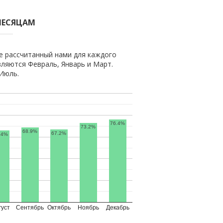
МЕСЯЦАМ
е рассчитанный нами для каждого
ляются Февраль, Январь и Март.
Июль.
76.4%
73.2%
68.9%
67.2%
.4%
густ
Сентябрь
Октябрь
Ноябрь
Декабрь