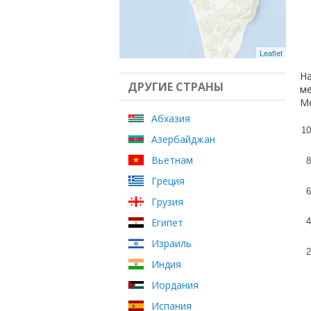
Leaflet
На
ДРУГИЕ СТРАНЫ
ме
Ме
Абхазия
10
Азербайджан
Вьетнам
8
Греция
6
Грузия
Египет
4
Израиль
2
Индия
Иордания
Испания