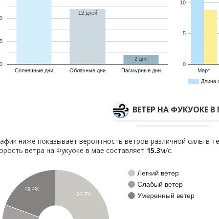
10
12 дней
0
5
5
2 дня
0
0
Солнечные дни
Облачные дни
Пасмурные дни
Март
Длина 
ВЕТЕР НА ФУКУОКЕ В
афик ниже показывает вероятность ветров различной силы в те
орость ветра на Фукуоке в мае составляет
15.3
м/с.
Легкий ветер
Слабый ветер
19.4%
24.7%
Умеренный ветер