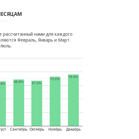
МЕСЯЦАМ
е рассчитанный нами для каждого
ляются Февраль, Январь и Март.
Июль.
76.4%
73.2%
68.9%
67.2%
.4%
густ
Сентябрь
Октябрь
Ноябрь
Декабрь