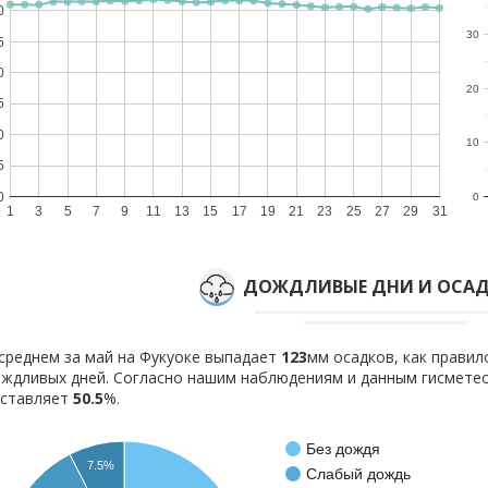
0
30
5
0
20
5
0
10
5
0
0
1
3
5
7
9
11
13
15
17
19
21
23
25
27
29
31
ДОЖДЛИВЫЕ ДНИ И ОСАД
среднем за май на Фукуоке выпадает
123
мм осадков, как прави
ждливых дней. Согласно нашим наблюдениям и данным гисмете
оставляет
50.5
%.
Без дождя
7.5%
Слабый дождь