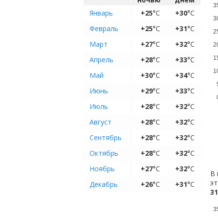
3
Январь
+25
°C
+30
°C
3
Февраль
+25
°C
+31
°C
2
Март
+27
°C
+32
°C
2
1
Апрель
+28
°C
+33
°C
1
Май
+30
°C
+34
°C
Июнь
+29
°C
+33
°C
Июль
+28
°C
+32
°C
Август
+28
°C
+32
°C
Сентябрь
+28
°C
+32
°C
Октябрь
+28
°C
+32
°C
Ноябрь
+27
°C
+32
°C
В 
эт
Декабрь
+26
°C
+31
°C
31
3