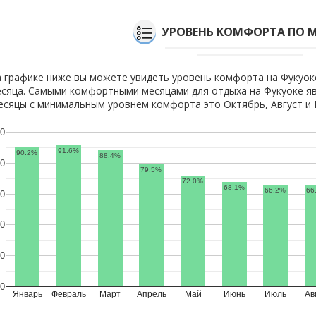
УРОВЕНЬ КОМФОРТА ПО 
 графике ниже вы можете увидеть уровень комфорта на Фукуок
сяца. Самыми комфортными месяцами для отдыха на Фукуоке яв
сяцы с минимальным уровнем комфорта это Октябрь, Август и 
0
91.6%
90.2%
88.4%
0
79.5%
72.0%
68.1%
66.2%
66
0
0
0
0
Январь
Февраль
Март
Апрель
Май
Июнь
Июль
Ав