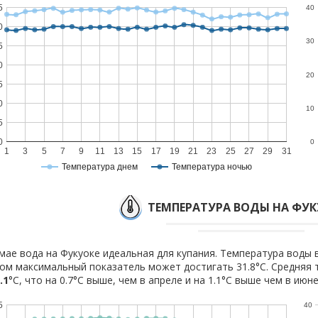
5
40
0
30
5
0
20
5
0
10
5
0
0
1
3
5
7
9
11
13
15
17
19
21
23
25
27
29
31
Температура днем
Температура ночью
ТЕМПЕРАТУРА ВОДЫ НА ФУК
мае вода на Фукуоке идеальная для купания. Температура воды в
ом максимальный показатель может достигать 31.8°C. Средняя 
.1
°C, что на 0.7°C выше, чем в апреле и на 1.1°C выше чем в июне
5
40