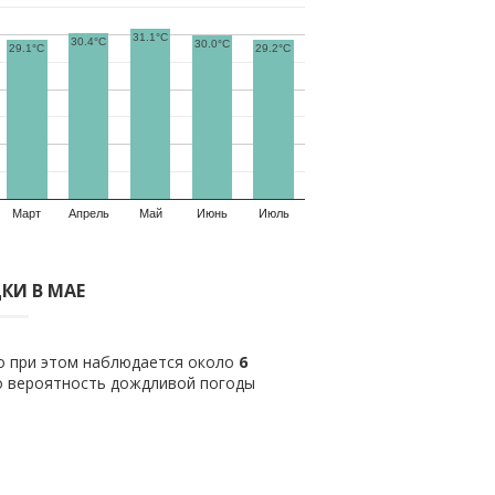
31.1°C
30.4°C
30.0°C
29.1°C
29.2°C
Март
Апрель
Май
Июнь
Июль
КИ В МАЕ
ло при этом наблюдается около
6
о вероятность дождливой погоды