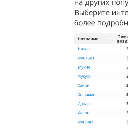
на других поп
Выберите инте
более подроб
Тем
Название
возд
Нячанг
Фантьет
Муйне
Фукуок
Ханой
Хошимин
Дананг
Халонг
Фанранг