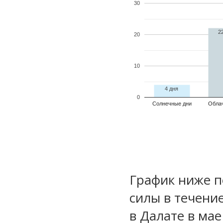
30
2
20
10
4 дня
0
Солнечные дни
Обла
График ниже п
силы в течени
в Далате в мае