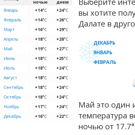
Выберите инте
ночью
днем
Январь
+14
°C
+24
°C
вы хотите пол
Февраль
+14
°C
+26
°C
Далате в друго
Март
+16
°C
+29
°C
Апрель
+18
°C
+28
°C
ДЕКАБРЬ
Май
+19
°C
+27
°C
ЯНВАРЬ
Июнь
+18
°C
+25
°C
ФЕВРАЛЬ
Июль
+18
°C
+24
°C
Август
+18
°C
+24
°C
Сентябрь
+18
°C
+24
°C
Октябрь
+18
°C
+24
°C
Май это один 
Ноябрь
+17
°C
+24
°C
температура во
Декабрь
+16
°C
+22
°C
ночью от 17.7°