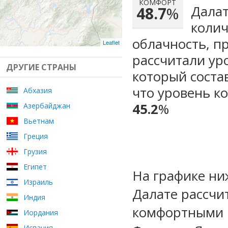
КОМФОРТ
Далат
48.7
%
колич
облачность, п
Leaflet
рассчитали ур
ДРУГИЕ СТРАНЫ
который сост
что уровень к
Абхазия
45.2
%
Азербайджан
Вьетнам
Греция
Грузия
Египет
На графике ни
Израиль
Далате рассчи
Индия
комфортными м
Иордания
Испания