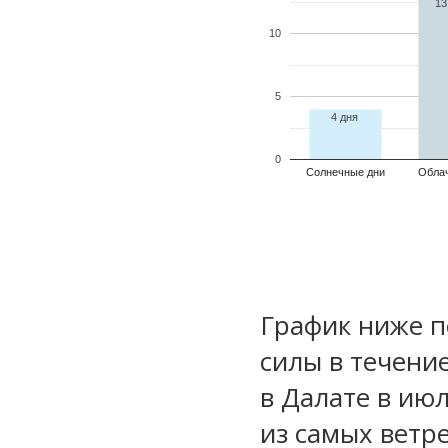
13
10
5
4 дня
0
Солнечные дни
Обла
График ниже п
силы в течени
в Далате в ию
из самых ветре