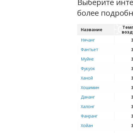
Выберите инте
более подроб
Тем
Название
возд
Нячанг
Фантьет
Муйне
Фукуок
Ханой
Хошимин
Дананг
Халонг
Фанранг
Хойан