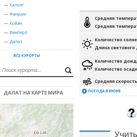
—
Халонг
—
Фанранг
Средняя темпера
—
Хойан
Средняя темпера
—
Винперл
Количество солн
—
Далат
Длина светового
ВСЕ КУРОРТЫ
Количество дожд
Количество осад
Средняя скорость
ПОГОДА В ИЮНЕ
ДАЛАТ НА КАРТЕ МИРА
Учиты