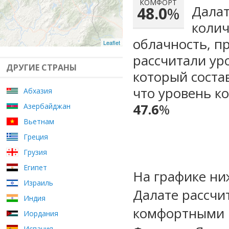
КОМФОРТ
Далат
48.0
%
колич
облачность, п
Leaflet
рассчитали ур
ДРУГИЕ СТРАНЫ
который сост
что уровень ко
Абхазия
47.6
%
Азербайджан
Вьетнам
Греция
Грузия
Египет
На графике ни
Израиль
Далате рассчи
Индия
комфортными м
Иордания
Испания