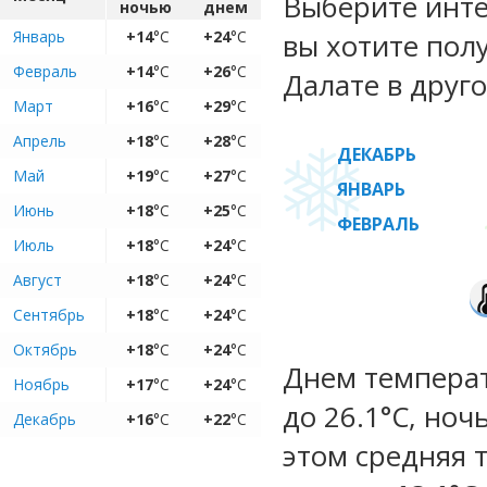
Выберите инте
ночью
днем
Январь
+14
°C
+24
°C
вы хотите пол
Февраль
+14
°C
+26
°C
Далате в друго
Март
+16
°C
+29
°C
Апрель
+18
°C
+28
°C
ДЕКАБРЬ
Май
+19
°C
+27
°C
ЯНВАРЬ
Июнь
+18
°C
+25
°C
ФЕВРАЛЬ
Июль
+18
°C
+24
°C
Август
+18
°C
+24
°C
Сентябрь
+18
°C
+24
°C
Октябрь
+18
°C
+24
°C
Днем температ
Ноябрь
+17
°C
+24
°C
до 26.1°C, ноч
Декабрь
+16
°C
+22
°C
этом средняя 