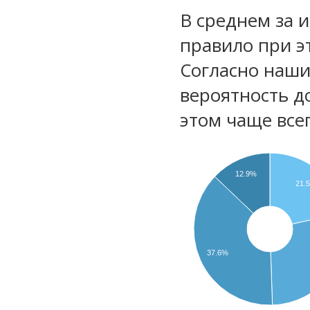
В среднем за 
правило при э
Согласно наш
вероятность д
этом чаще все
12.9%
21.
37.6%