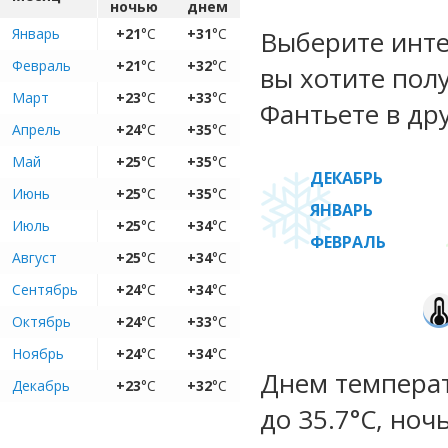
ночью
днем
Январь
+21
°C
+31
°C
Выберите инте
Февраль
+21
°C
+32
°C
вы хотите пол
Март
+23
°C
+33
°C
Фантьете в др
Апрель
+24
°C
+35
°C
Май
+25
°C
+35
°C
ДЕКАБРЬ
Июнь
+25
°C
+35
°C
ЯНВАРЬ
Июль
+25
°C
+34
°C
ФЕВРАЛЬ
Август
+25
°C
+34
°C
Сентябрь
+24
°C
+34
°C
Октябрь
+24
°C
+33
°C
Ноябрь
+24
°C
+34
°C
Днем температ
Декабрь
+23
°C
+32
°C
до 35.7°C, ноч