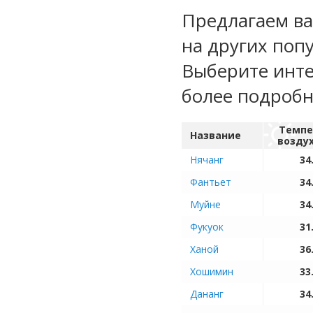
Предлагаем ва
на других поп
Выберите инте
более подроб
Темпе
Название
возду
Нячанг
34
Фантьет
34
Муйне
34
Фукуок
31
Ханой
36
Хошимин
33
Дананг
34