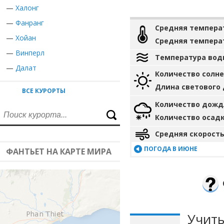
—
Халонг
—
Фанранг
Средняя темпера
—
Хойан
Средняя темпера
—
Винперл
Температура вод
—
Далат
Количество солн
Длина светового
ВСЕ КУРОРТЫ
Количество дожд
Количество осад
Средняя скорость
ПОГОДА В ИЮНЕ
ФАНТЬЕТ НА КАРТЕ МИРА
Учиты