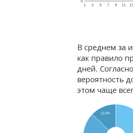
0
1
3
5
7
9
11
1
В среднем за 
как правило п
дней. Согласн
вероятность д
этом чаще все
12.9%