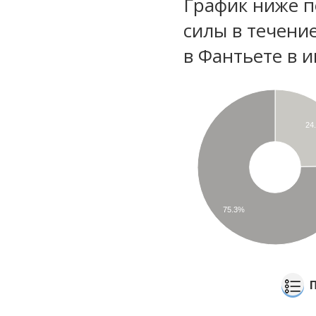
График ниже п
силы в течени
в Фантьете в 
24
75.3%