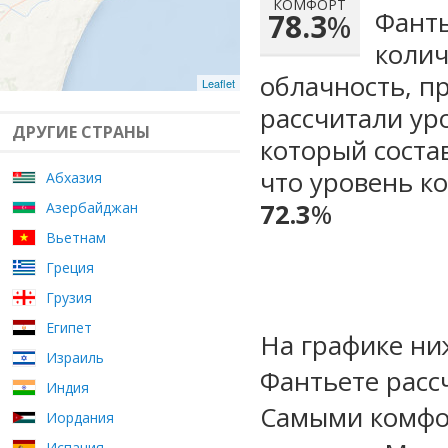
КОМФОРТ
Фанть
78.3
%
колич
облачность, п
Leaflet
рассчитали ур
ДРУГИЕ СТРАНЫ
который сост
что уровень ко
Абхазия
72.3
%
Азербайджан
Вьетнам
Греция
Грузия
Египет
На графике ни
Израиль
Фантьете расс
Индия
Самыми комфо
Иордания
Испания