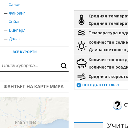
—
Халонг
—
Фанранг
Средняя темпера
—
Хойан
Средняя темпера
—
Винперл
Температура вод
—
Далат
Количество солн
Длина светового
ВСЕ КУРОРТЫ
Количество дожд
Количество осад
Средняя скорость
ПОГОДА В СЕНТЯБРЕ
ФАНТЬЕТ НА КАРТЕ МИРА
С
Учиты