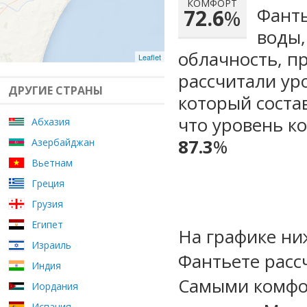
КОМФОРТ
Фанть
72.6
%
воды,
облачность, п
Leaflet
рассчитали ур
ДРУГИЕ СТРАНЫ
который сост
что уровень к
Абхазия
87.3
%
Азербайджан
Вьетнам
Греция
Грузия
Египет
На графике ни
Израиль
Фантьете расс
Индия
Самыми комфо
Иордания
Испания