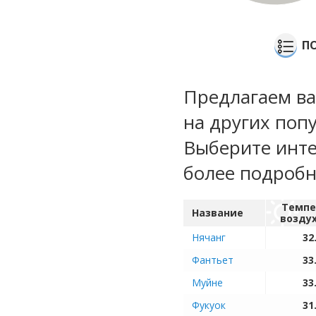
П
Предлагаем ва
на других поп
Выберите инте
более подроб
Темпе
Название
возду
Нячанг
32
Фантьет
33
Муйне
33
Фукуок
31