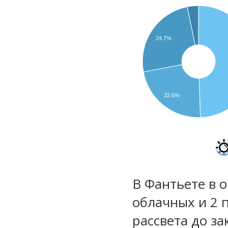
24.7%
22.6%
В Фантьете в о
облачных и 2 
рассвета до за