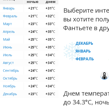
ночью
днем
Январь
+21
°C
+31
°C
Выберите инте
Февраль
+21
°C
+32
°C
вы хотите пол
Март
+23
°C
+33
°C
Фантьете в др
Апрель
+24
°C
+35
°C
Май
+25
°C
+35
°C
ДЕКАБРЬ
Июнь
+25
°C
+35
°C
ЯНВАРЬ
Июль
+25
°C
+34
°C
ФЕВРАЛЬ
Август
+25
°C
+34
°C
Сентябрь
+24
°C
+34
°C
Октябрь
+24
°C
+33
°C
Ноябрь
+24
°C
+34
°C
Днем температу
Декабрь
+23
°C
+32
°C
до 34.3°C, ноч