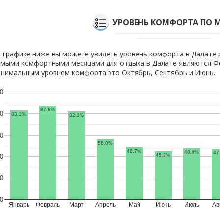
УРОВЕНЬ КОМФОРТА ПО 
 графике ниже вы можете увидеть уровень комфорта в Далате 
мыми комфортными месяцами для отдыха в Далате являются Фе
нимальным уровнем комфорта это Октябрь, Сентябрь и Июнь.
0
87.8%
0
83.1%
82.1%
0
56.0%
48.7%
48.0%
47
45.2%
0
0
0
Январь
Февраль
Март
Апрель
Май
Июнь
Июль
Ав