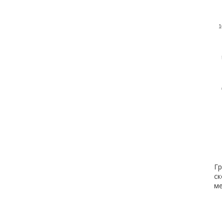
1
Гр
ск
ме