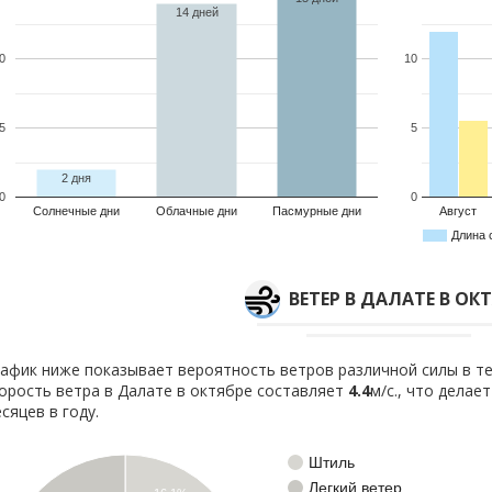
14 дней
0
10
5
5
2 дня
0
0
Солнечные дни
Облачные дни
Пасмурные дни
Август
Длина 
ВЕТЕР В ДАЛАТЕ В ОК
афик ниже показывает вероятность ветров различной силы в те
орость ветра в Далате в октябре составляет
4.4
м/с., что делае
сяцев в году.
Штиль
Легкий ветер