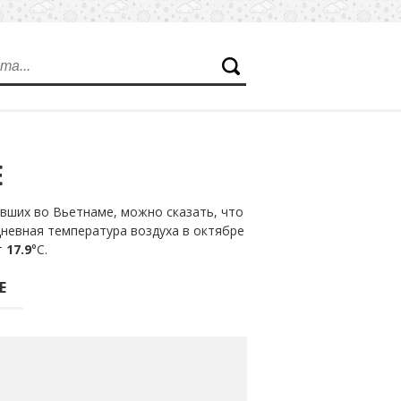
Е
вших во Вьетнаме, можно сказать, что
дневная температура воздуха в октябре
т
17.9
°С.
Е