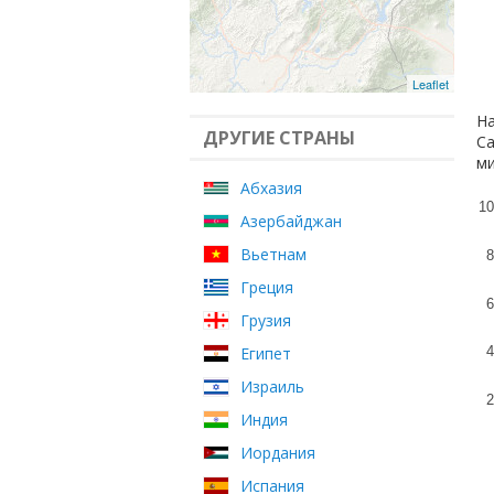
Leaflet
На
ДРУГИЕ СТРАНЫ
Са
ми
Абхазия
10
Азербайджан
Вьетнам
8
Греция
6
Грузия
Египет
4
Израиль
2
Индия
Иордания
Испания