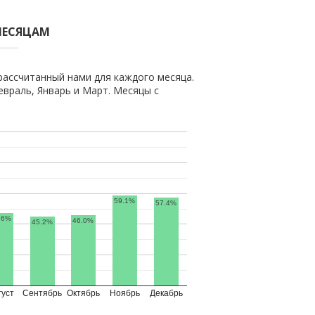
МЕСЯЦАМ
рассчитанный нами для каждого месяца.
враль, Январь и Март. Месяцы с
59.1%
57.4%
.6%
46.0%
45.2%
густ
Сентябрь
Октябрь
Ноябрь
Декабрь