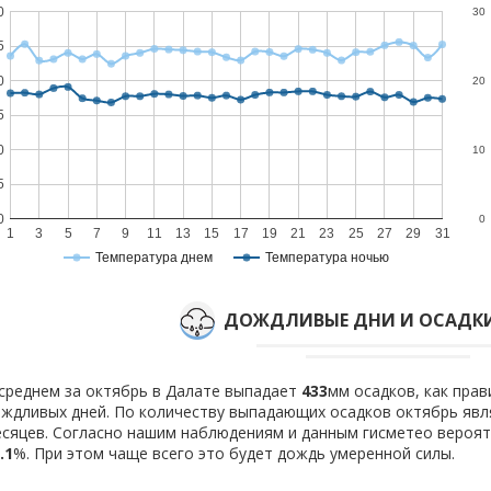
0
30
5
0
20
5
0
10
5
0
0
1
3
5
7
9
11
13
15
17
19
21
23
25
27
29
31
Температура днем
Температура ночью
ДОЖДЛИВЫЕ ДНИ И ОСАДКИ
среднем за октябрь в Далате выпадает
433
мм осадков, как пра
ждливых дней. По количеству выпадающих осадков октябрь явл
сяцев. Согласно нашим наблюдениям и данным гисметео вероя
.1
%. При этом чаще всего это будет дождь умеренной силы.