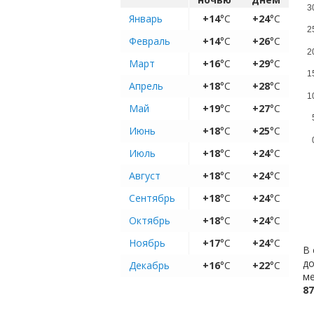
3
Январь
+14
°C
+24
°C
2
Февраль
+14
°C
+26
°C
2
Март
+16
°C
+29
°C
1
Апрель
+18
°C
+28
°C
1
Май
+19
°C
+27
°C
Июнь
+18
°C
+25
°C
Июль
+18
°C
+24
°C
Август
+18
°C
+24
°C
Сентябрь
+18
°C
+24
°C
Октябрь
+18
°C
+24
°C
Ноябрь
+17
°C
+24
°C
В 
до
Декабрь
+16
°C
+22
°C
ме
87