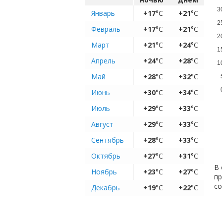
3
Январь
+17
°C
+21
°C
2
Февраль
+17
°C
+21
°C
2
Март
+21
°C
+24
°C
1
Апрель
+24
°C
+28
°C
1
Май
+28
°C
+32
°C
Июнь
+30
°C
+34
°C
Июль
+29
°C
+33
°C
Август
+29
°C
+33
°C
Сентябрь
+28
°C
+33
°C
Октябрь
+27
°C
+31
°C
В 
Ноябрь
+23
°C
+27
°C
пр
с
Декабрь
+19
°C
+22
°C