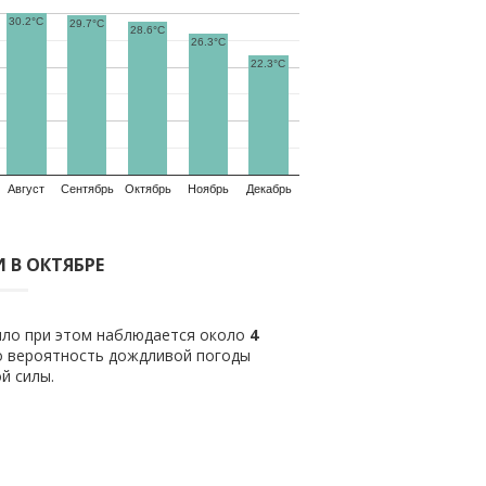
30.2°C
29.7°C
28.6°C
26.3°C
22.3°C
Август
Сентябрь
Октябрь
Ноябрь
Декабрь
 В ОКТЯБРЕ
вило при этом наблюдается около
4
о вероятность дождливой погоды
й силы.