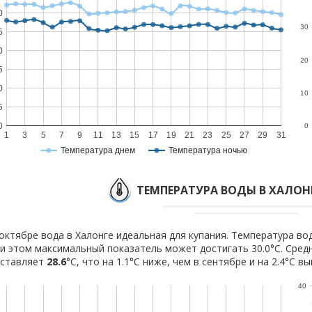
0
30
5
0
20
5
0
10
5
0
0
1
3
5
7
9
11
13
15
17
19
21
23
25
27
29
31
Температура днем
Температура ночью
ТЕМПЕРАТУРА ВОДЫ В ХАЛОНГ
октябре вода в Халонге идеальная для купания. Температура вод
и этом максимальный показатель может достигать 30.0°C. Сред
оставляет
28.6
°C, что на 1.1°C ниже, чем в сентябре и на 2.4°C в
40