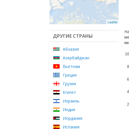
Leaflet
На
ДРУГИЕ СТРАНЫ
ме
ми
Абхазия
10
Азербайджан
Вьетнам
8
Греция
6
Грузия
Египет
4
Израиль
2
Индия
Иордания
Испания