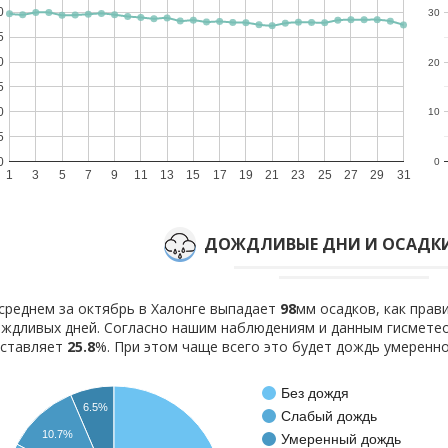
0
30
5
0
20
5
0
10
5
0
0
1
3
5
7
9
11
13
15
17
19
21
23
25
27
29
31
ДОЖДЛИВЫЕ ДНИ И ОСАДКИ
среднем за октябрь в Халонге выпадает
98
мм осадков, как пра
ждливых дней. Согласно нашим наблюдениям и данным гисмете
оставляет
25.8
%. При этом чаще всего это будет дождь умеренно
Без дождя
6.5%
Слабый дождь
10.7%
Умеренный дождь