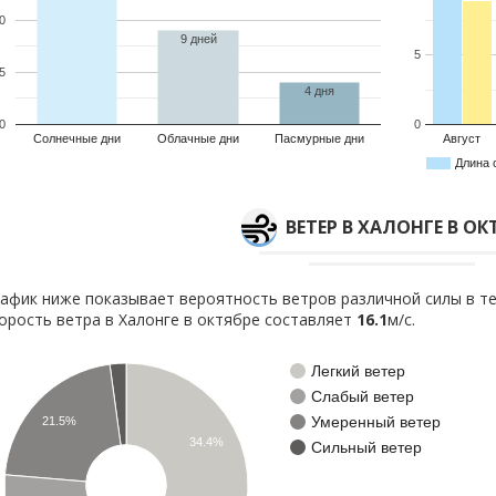
0
9 дней
5
5
4 дня
0
0
Солнечные дни
Облачные дни
Пасмурные дни
Август
Длина 
ВЕТЕР В ХАЛОНГЕ В ОК
афик ниже показывает вероятность ветров различной силы в те
орость ветра в Халонге в октябре составляет
16.1
м/с.
Легкий ветер
Слабый ветер
Умеренный ветер
21.5%
34.4%
Сильный ветер