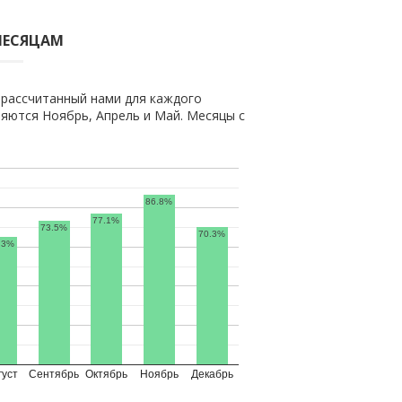
МЕСЯЦАМ
 рассчитанный нами для каждого
яются Ноябрь, Апрель и Май. Месяцы с
86.8%
77.1%
73.5%
70.3%
.3%
густ
Сентябрь
Октябрь
Ноябрь
Декабрь