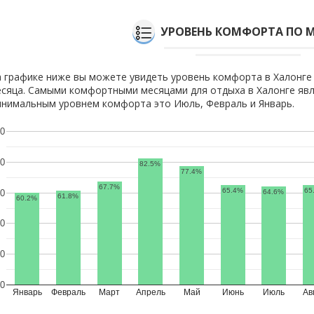
УРОВЕНЬ КОМФОРТА ПО 
 графике ниже вы можете увидеть уровень комфорта в Халонге
сяца. Самыми комфортными месяцами для отдыха в Халонге явл
нимальным уровнем комфорта это Июль, Февраль и Январь.
0
0
82.5%
77.4%
67.7%
65.4%
65
64.6%
0
61.8%
60.2%
0
0
0
Январь
Февраль
Март
Апрель
Май
Июнь
Июль
Ав