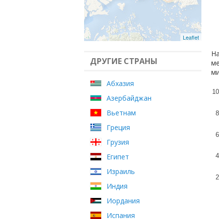
Leaflet
На
ДРУГИЕ СТРАНЫ
ме
ми
Абхазия
10
Азербайджан
Вьетнам
8
Греция
6
Грузия
Египет
4
Израиль
2
Индия
Иордания
Испания