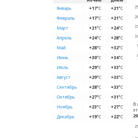
2
Январь
+17
°C
+21
°C
2
Февраль
+17
°C
+21
°C
1
Март
+21
°C
+24
°C
1
Апрель
+24
°C
+28
°C
Май
+28
°C
+32
°C
Июнь
+30
°C
+34
°C
Июль
+29
°C
+33
°C
Август
+29
°C
+33
°C
Сентябрь
+28
°C
+33
°C
Октябрь
+27
°C
+31
°C
В 
Ноябрь
+23
°C
+27
°C
эт
20
Декабрь
+19
°C
+22
°C
2