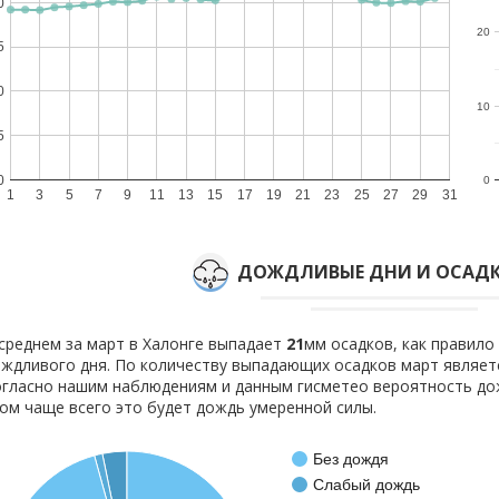
0
20
5
0
10
5
0
0
1
3
5
7
9
11
13
15
17
19
21
23
25
27
29
31
ДОЖДЛИВЫЕ ДНИ И ОСАДК
среднем за март в Халонге выпадает
21
мм осадков, как правил
ждливого дня. По количеству выпадающих осадков март являетс
гласно нашим наблюдениям и данным гисметео вероятность д
ом чаще всего это будет дождь умеренной силы.
Без дождя
Слабый дождь