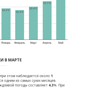
23.7°C
20.4°C
19.4°C
18.3°C
Январь
Февраль
Март
Апрель
Май
И В МАРТЕ
о при этом наблюдается около
1
я одним из самых сухих месяцев.
ождливой погоды составляет
4.3
%. При