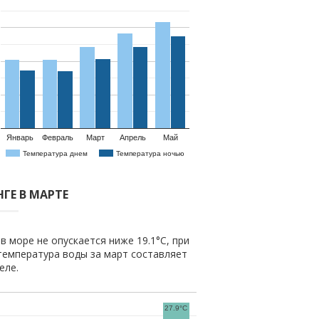
Январь
Февраль
Март
Апрель
Май
Температура днем
Температура ночью
ГЕ В МАРТЕ
в море не опускается ниже 19.1°C, при
температура воды за март составляет
еле.
27.9°C