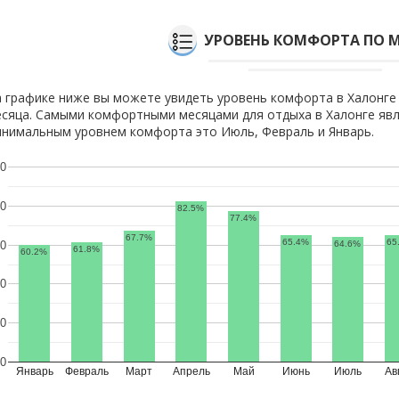
УРОВЕНЬ КОМФОРТА ПО 
 графике ниже вы можете увидеть уровень комфорта в Халонге
сяца. Самыми комфортными месяцами для отдыха в Халонге явл
нимальным уровнем комфорта это Июль, Февраль и Январь.
0
0
82.5%
77.4%
67.7%
65.4%
65
64.6%
0
61.8%
60.2%
0
0
0
Январь
Февраль
Март
Апрель
Май
Июнь
Июль
Ав