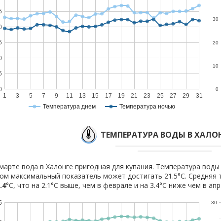
5
30
0
5
20
0
10
5
0
0
1
3
5
7
9
11
13
15
17
19
21
23
25
27
29
31
Температура днем
Температура ночью
ТЕМПЕРАТУРА ВОДЫ В ХАЛОН
марте вода в Халонге пригодная для купания. Температура воды 
ом максимальный показатель может достигать 21.5°C. Средняя 
.4
°C, что на 2.1°C выше, чем в феврале и на 3.4°C ниже чем в апр
5
30