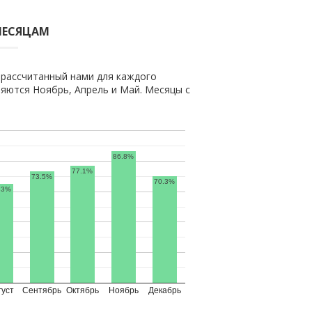
МЕСЯЦАМ
 рассчитанный нами для каждого
яются Ноябрь, Апрель и Май. Месяцы с
86.8%
77.1%
73.5%
70.3%
.3%
густ
Сентябрь
Октябрь
Ноябрь
Декабрь