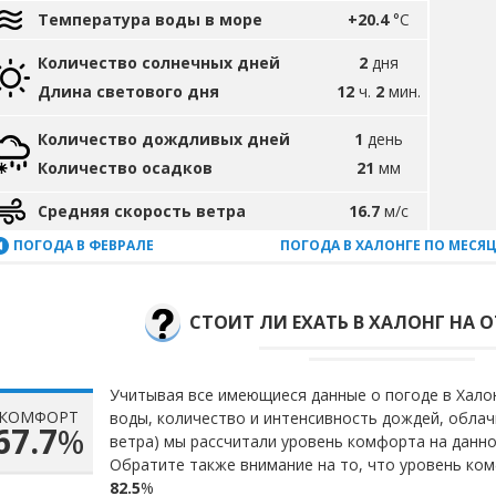
Температура воды в море
+20.4
°C
Количество солнечных дней
2
дня
Длина светового дня
12
ч.
2
мин.
Количество дождливых дней
1
день
Количество осадков
21
мм
Средняя скорость ветра
16.7
м/с
ПОГОДА В ФЕВРАЛЕ
ПОГОДА В ХАЛОНГЕ ПО МЕСЯ
СТОИТ ЛИ ЕХАТЬ В ХАЛОНГ НА 
Учитывая все имеющиеся данные о погоде в Халон
КОМФОРТ
воды, количество и интенсивность дождей, облач
67.7
%
ветра) мы рассчитали уровень комфорта на данн
Обратите также внимание на то, что уровень ком
82.5
%