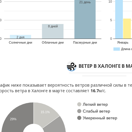
0
10
21 день
0
5
8 дней
2 дня
0
0
Солнечные дни
Облачные дни
Пасмурные дни
Январь
Длина 
ВЕТЕР В ХАЛОНГЕ В М
афик ниже показывает вероятность ветров различной силы в те
орость ветра в Халонге в марте составляет
16.7
м/с.
Легкий ветер
Слабый ветер
15.1%
Умеренный ветер
29%