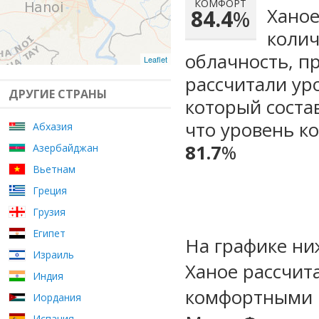
КОМФОРТ
Ханое
84.4
%
колич
облачность, п
Leaflet
рассчитали ур
ДРУГИЕ СТРАНЫ
который сост
что уровень к
Абхазия
81.7
%
Азербайджан
Вьетнам
Греция
Грузия
Египет
На графике ни
Израиль
Ханое рассчит
Индия
комфортными м
Иордания
Испания