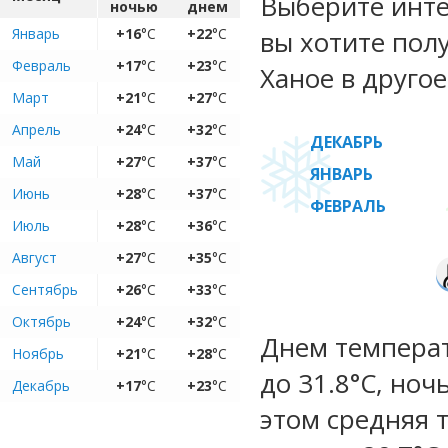
Выберите инте
ночью
днем
Январь
+16
°C
+22
°C
вы хотите пол
Февраль
+17
°C
+23
°C
Ханое в другое
Март
+21
°C
+27
°C
Апрель
+24
°C
+32
°C
ДЕКАБРЬ
Май
+27
°C
+37
°C
ЯНВАРЬ
Июнь
+28
°C
+37
°C
ФЕВРАЛЬ
Июль
+28
°C
+36
°C
Август
+27
°C
+35
°C
Сентябрь
+26
°C
+33
°C
Октябрь
+24
°C
+32
°C
Днем температ
Ноябрь
+21
°C
+28
°C
до 31.8°C, ноч
Декабрь
+17
°C
+23
°C
этом средняя 