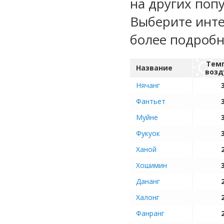
на других поп
Выберите инте
более подроб
Тем
Название
возд
Нячанг
Фантьет
Муйне
Фукуок
Ханой
Хошимин
Дананг
Халонг
Фанранг