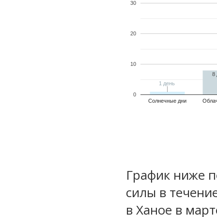
30
20
10
8
1 день
1 день
0
Солнечные дни
Обла
График ниже п
силы в течени
в Ханое в март