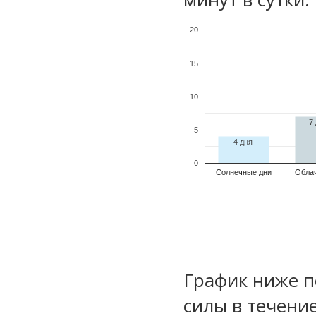
20
15
10
7
5
4 дня
0
Солнечные дни
Обла
График ниже п
силы в течени