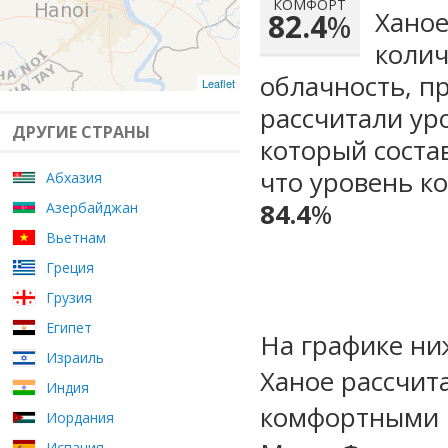
КОМФОРТ
Ханое
82.4
%
колич
облачность, п
Leaflet
рассчитали ур
ДРУГИЕ СТРАНЫ
который сост
что уровень к
Абхазия
84.4
%
Азербайджан
Вьетнам
Греция
Грузия
Египет
На графике ни
Израиль
Ханое рассчит
Индия
комфортными м
Иордания
Испания