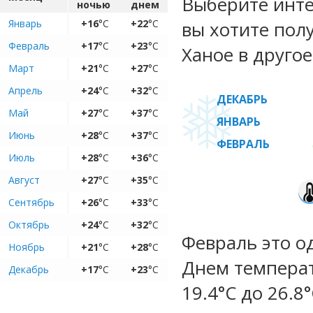
Выберите инте
ночью
днем
Январь
+16
°C
+22
°C
вы хотите пол
Февраль
+17
°C
+23
°C
Ханое в другое
Март
+21
°C
+27
°C
Апрель
+24
°C
+32
°C
ДЕКАБРЬ
Май
+27
°C
+37
°C
ЯНВАРЬ
Июнь
+28
°C
+37
°C
ФЕВРАЛЬ
Июль
+28
°C
+36
°C
Август
+27
°C
+35
°C
Сентябрь
+26
°C
+33
°C
Октябрь
+24
°C
+32
°C
Февраль это о
Ноябрь
+21
°C
+28
°C
Днем температ
Декабрь
+17
°C
+23
°C
19.4°C до 26.8