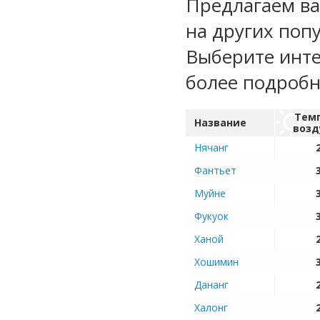
Предлагаем ва
на других поп
Выберите инте
более подроб
Тем
Название
возд
Нячанг
Фантьет
Муйне
Фукуок
Ханой
Хошимин
Дананг
Халонг