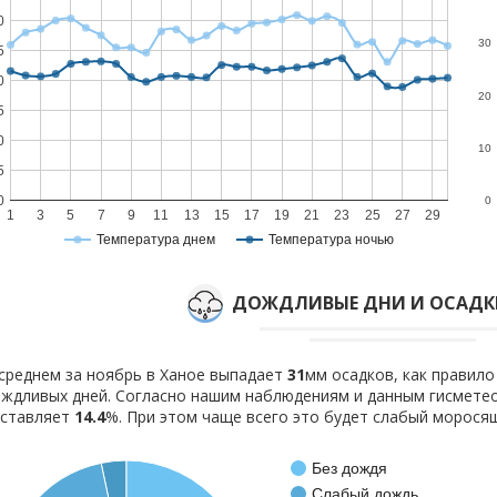
0
30
5
0
20
5
0
10
5
0
0
1
3
5
7
9
11
13
15
17
19
21
23
25
27
29
Температура днем
Температура ночью
ДОЖДЛИВЫЕ ДНИ И ОСАДКИ
среднем за ноябрь в Ханое выпадает
31
мм осадков, как правил
ждливых дней. Согласно нашим наблюдениям и данным гисмете
оставляет
14.4
%. При этом чаще всего это будет слабый морося
Без дождя
Слабый дождь