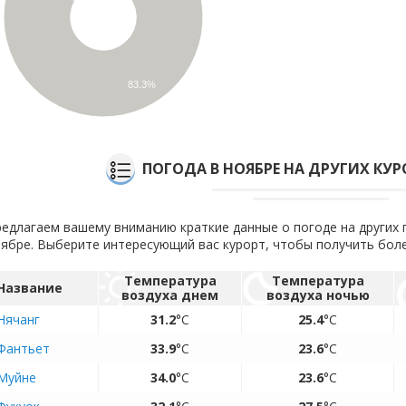
83.3%
ПОГОДА В НОЯБРЕ НА ДРУГИХ КУ
едлагаем вашему вниманию краткие данные о погоде на других 
ябре. Выберите интересующий вас курорт, чтобы получить бо
Температура
Температура
Название
воздуха днем
воздуха ночью
Нячанг
31.2
°C
25.4
°C
Фантьет
33.9
°C
23.6
°C
Муйне
34.0
°C
23.6
°C