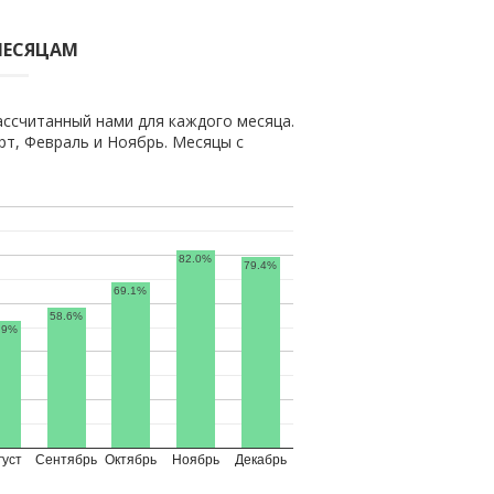
МЕСЯЦАМ
ассчитанный нами для каждого месяца.
т, Февраль и Ноябрь. Месяцы с
82.0%
79.4%
69.1%
58.6%
.9%
густ
Сентябрь
Октябрь
Ноябрь
Декабрь