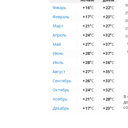
3
Январь
+16
°C
+22
°C
2
Февраль
+17
°C
+23
°C
2
Март
+21
°C
+27
°C
1
Апрель
+24
°C
+32
°C
1
Май
+27
°C
+37
°C
Июнь
+28
°C
+37
°C
Июль
+28
°C
+36
°C
Август
+27
°C
+35
°C
Сентябрь
+26
°C
+33
°C
Октябрь
+24
°C
+32
°C
В 
Ноябрь
+21
°C
+28
°C
до
с
Декабрь
+17
°C
+23
°C