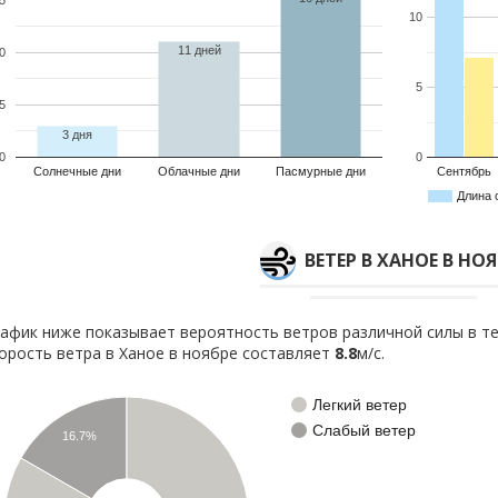
10
11 дней
0
5
5
3 дня
0
0
Солнечные дни
Облачные дни
Пасмурные дни
Сентябрь
Длина 
ВЕТЕР В ХАНОЕ В НОЯ
афик ниже показывает вероятность ветров различной силы в те
орость ветра в Ханое в ноябре составляет
8.8
м/с.
Легкий ветер
Слабый ветер
16.7%