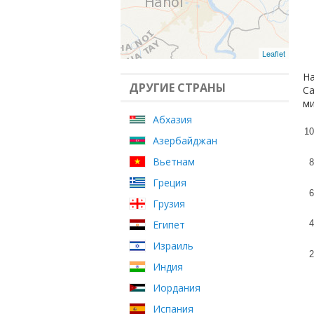
Leaflet
На
ДРУГИЕ СТРАНЫ
Са
ми
Абхазия
10
Азербайджан
Вьетнам
8
Греция
6
Грузия
Египет
4
Израиль
2
Индия
Иордания
Испания