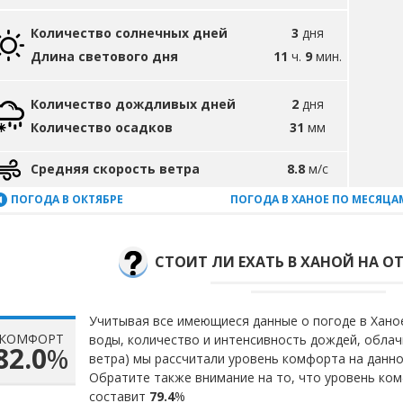
Количество солнечных дней
3
дня
Длина светового дня
11
ч.
9
мин.
Количество дождливых дней
2
дня
Количество осадков
31
мм
Средняя скорость ветра
8.8
м/с
ПОГОДА В ОКТЯБРЕ
ПОГОДА В ХАНОЕ ПО МЕСЯЦА
СТОИТ ЛИ ЕХАТЬ В ХАНОЙ НА О
Учитывая все имеющиеся данные о погоде в Ханое
КОМФОРТ
воды, количество и интенсивность дождей, облач
82.0
%
ветра) мы рассчитали уровень комфорта на данн
Обратите также внимание на то, что уровень ком
составит
79.4
%