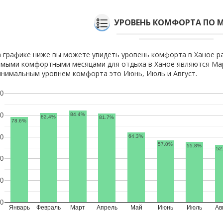
УРОВЕНЬ КОМФОРТА ПО 
 графике ниже вы можете увидеть уровень комфорта в Ханое р
мыми комфортными месяцами для отдыха в Ханое являются Мар
нимальным уровнем комфорта это Июнь, Июль и Август.
0
84.4%
0
82.4%
81.7%
78.6%
64.3%
0
57.0%
55.8%
52
0
0
0
Январь
Февраль
Март
Апрель
Май
Июнь
Июль
Ав