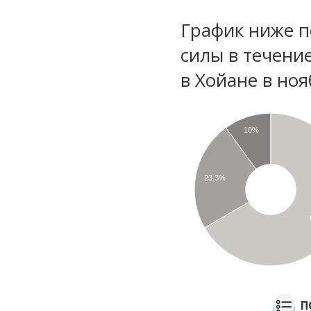
График ниже п
силы в течени
в Хойане в но
10%
23.3%
П