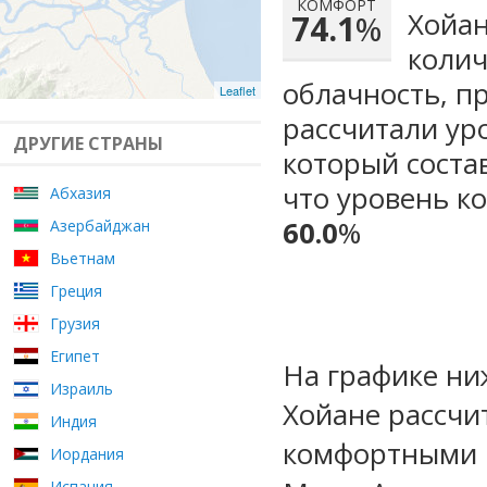
КОМФОРТ
Хойан
74.1
%
колич
облачность, п
Leaflet
рассчитали ур
ДРУГИЕ СТРАНЫ
который сост
что уровень к
Абхазия
60.0
%
Азербайджан
Вьетнам
Греция
Грузия
Египет
На графике ни
Израиль
Хойане рассчи
Индия
комфортными м
Иордания
Испания