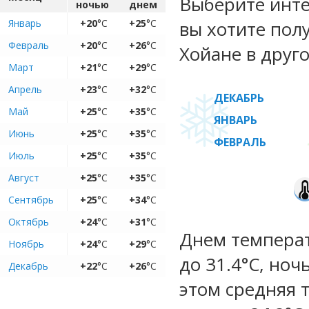
Выберите инте
ночью
днем
Январь
+20
°C
+25
°C
вы хотите пол
Февраль
+20
°C
+26
°C
Хойане в друго
Март
+21
°C
+29
°C
Апрель
+23
°C
+32
°C
ДЕКАБРЬ
Май
+25
°C
+35
°C
ЯНВАРЬ
Июнь
+25
°C
+35
°C
ФЕВРАЛЬ
Июль
+25
°C
+35
°C
Август
+25
°C
+35
°C
Сентябрь
+25
°C
+34
°C
Октябрь
+24
°C
+31
°C
Днем температ
Ноябрь
+24
°C
+29
°C
до 31.4°C, ноч
Декабрь
+22
°C
+26
°C
этом средняя 