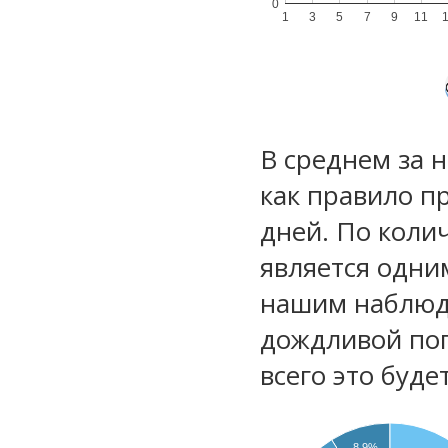
0
1
3
5
7
9
11
В среднем за 
как правило п
дней. По коли
является одни
нашим наблюд
дождливой по
всего это буд
8.9%