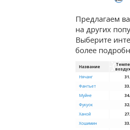
Предлагаем ва
на других поп
Выберите инте
более подроб
Темпе
Название
возду
Нячанг
31
Фантьет
33
Муйне
34
Фукуок
32
Ханой
27
Хошимин
33