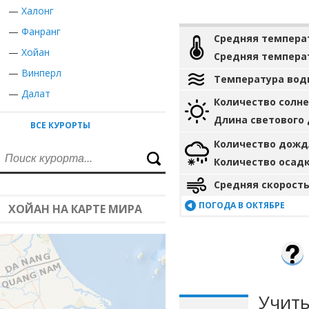
—
Халонг
—
Фанранг
Средняя темпера
—
Хойан
Средняя темпера
—
Винперл
Температура вод
—
Далат
Количество солн
Длина светового
ВСЕ КУРОРТЫ
Количество дожд
Количество осад
Средняя скорость
ПОГОДА В ОКТЯБРЕ
ХОЙАН НА КАРТЕ МИРА
Учиты