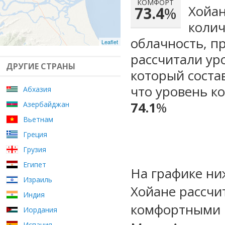
КОМФОРТ
Хойан
73.4
%
колич
облачность, п
Leaflet
рассчитали ур
ДРУГИЕ СТРАНЫ
который сост
что уровень к
Абхазия
74.1
%
Азербайджан
Вьетнам
Греция
Грузия
Египет
На графике ни
Израиль
Хойане рассчи
Индия
комфортными м
Иордания
Испания