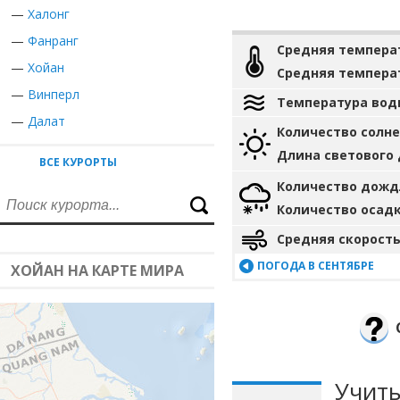
—
Халонг
—
Фанранг
Средняя темпера
—
Хойан
Средняя темпера
—
Винперл
Температура вод
—
Далат
Количество солн
Длина светового
ВСЕ КУРОРТЫ
Количество дожд
Количество осад
Средняя скорость
ПОГОДА В СЕНТЯБРЕ
ХОЙАН НА КАРТЕ МИРА
Учиты