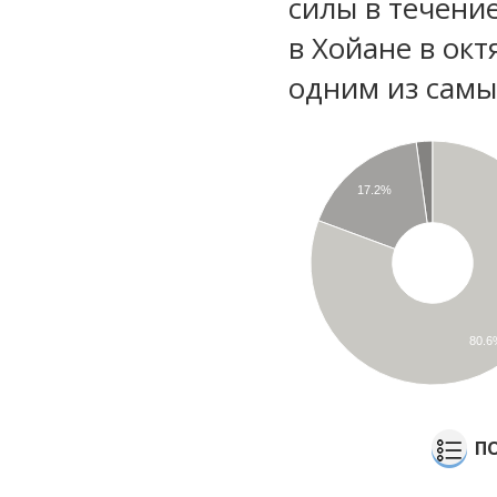
силы в течени
в Хойане в окт
одним из самы
17.2%
80.6
П