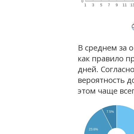
0
1
3
5
7
9
11
1
В среднем за 
как правило п
дней. Согласн
вероятность д
этом чаще все
7.5%
23.6%