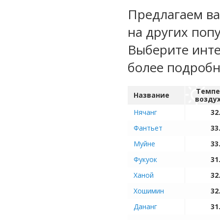
Предлагаем ва
на других поп
Выберите инте
более подроб
Темпе
Название
возду
Нячанг
32
Фантьет
33
Муйне
33
Фукуок
31
Ханой
32
Хошимин
32
Дананг
31