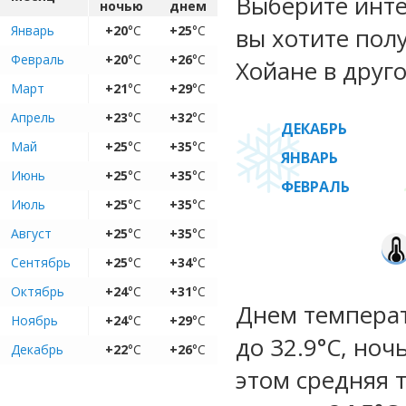
Выберите инте
ночью
днем
Январь
+20
°C
+25
°C
вы хотите пол
Февраль
+20
°C
+26
°C
Хойане в друго
Март
+21
°C
+29
°C
Апрель
+23
°C
+32
°C
ДЕКАБРЬ
Май
+25
°C
+35
°C
ЯНВАРЬ
Июнь
+25
°C
+35
°C
ФЕВРАЛЬ
Июль
+25
°C
+35
°C
Август
+25
°C
+35
°C
Сентябрь
+25
°C
+34
°C
Октябрь
+24
°C
+31
°C
Днем температу
Ноябрь
+24
°C
+29
°C
до 32.9°C, ноч
Декабрь
+22
°C
+26
°C
этом средняя 