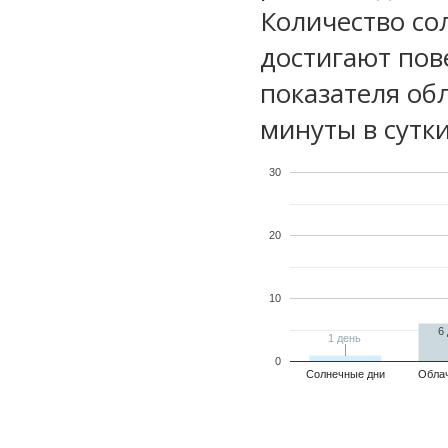
Количество со
достигают пов
показателя обл
минуты в сутки
30
20
10
6
1 день
1 день
0
Солнечные дни
Обла