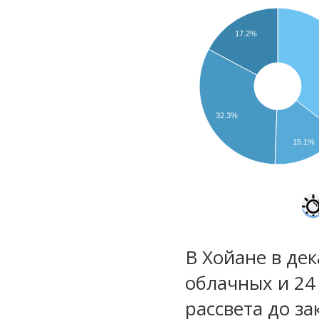
17.2%
32.3%
15.1%
В Хойане в дек
облачных и 24
рассвета до за