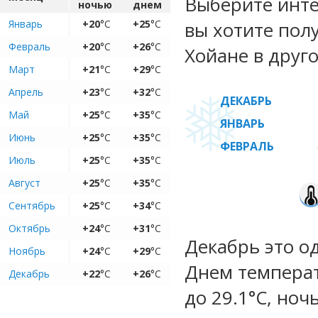
Выберите инте
ночью
днем
Январь
+20
°C
+25
°C
вы хотите пол
Февраль
+20
°C
+26
°C
Хойане в друго
Март
+21
°C
+29
°C
Апрель
+23
°C
+32
°C
ДЕКАБРЬ
Май
+25
°C
+35
°C
ЯНВАРЬ
Июнь
+25
°C
+35
°C
ФЕВРАЛЬ
Июль
+25
°C
+35
°C
Август
+25
°C
+35
°C
Сентябрь
+25
°C
+34
°C
Октябрь
+24
°C
+31
°C
Декабрь это о
Ноябрь
+24
°C
+29
°C
Днем температ
Декабрь
+22
°C
+26
°C
до 29.1°C, ноч