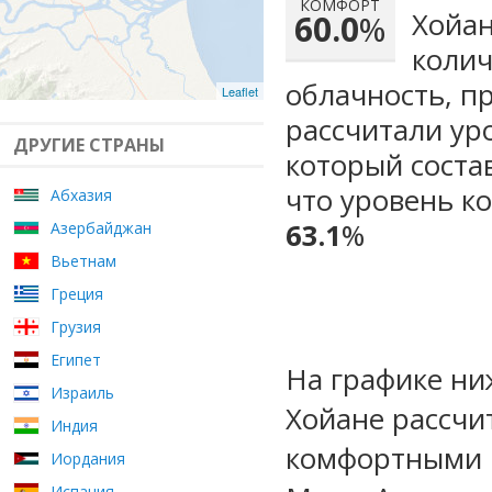
КОМФОРТ
Хойан
60.0
%
колич
облачность, п
Leaflet
рассчитали ур
ДРУГИЕ СТРАНЫ
который сост
что уровень к
Абхазия
63.1
%
Азербайджан
Вьетнам
Греция
Грузия
Египет
На графике ни
Израиль
Хойане рассчи
Индия
комфортными м
Иордания
Испания