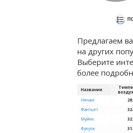
П
Предлагаем ва
на других поп
Выберите инте
более подроб
Темпе
Название
возду
Нячанг
28
Фантьет
32
Муйне
32
Фукуок
31