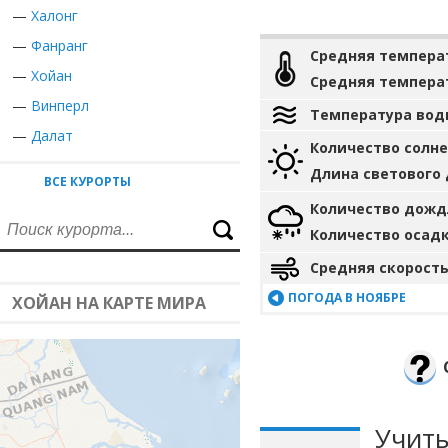
—
Халонг
—
Фанранг
Средняя темпера
—
Хойан
Средняя темпера
—
Винперл
Температура вод
—
Далат
Количество солн
Длина светового
ВСЕ КУРОРТЫ
Количество дожд
Количество осад
Средняя скорость
ПОГОДА В НОЯБРЕ
ХОЙАН НА КАРТЕ МИРА
Учиты