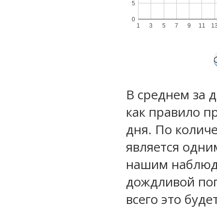
5
0
1
3
5
7
9
11
1
В среднем за 
как правило п
дня. По колич
является одни
нашим наблюд
дождливой по
всего это буд