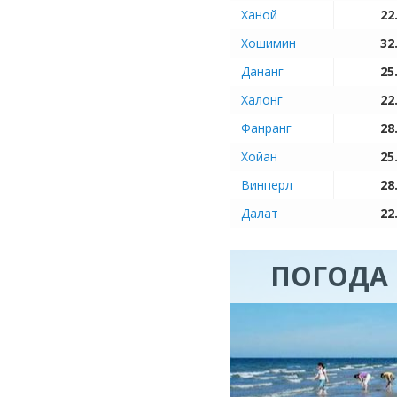
Ханой
22
Хошимин
32
Дананг
25
Халонг
22
Фанранг
28
Хойан
25
Винперл
28
Далат
22
ПОГОДА 