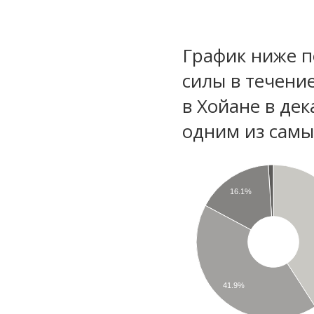
График ниже п
силы в течени
в Хойане в де
одним из самы
16.1%
41.9%