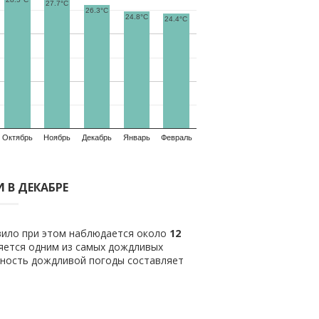
27.7°C
26.3°C
24.8°C
24.4°C
Октябрь
Ноябрь
Декабрь
Январь
Февраль
 В ДЕКАБРЕ
авило при этом наблюдается около
12
яется одним из самых дождливых
тность дождливой погоды составляет