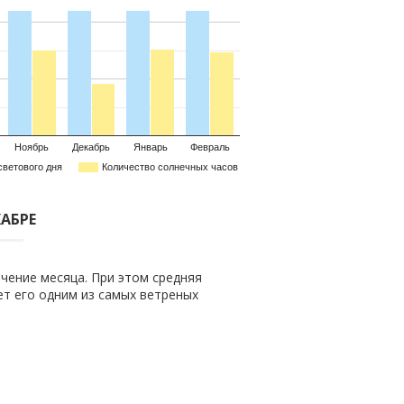
Ноябрь
Декабрь
Январь
Февраль
светового дня
Количество солнечных часов
КАБРЕ
чение месяца. При этом средняя
ает его одним из самых ветреных