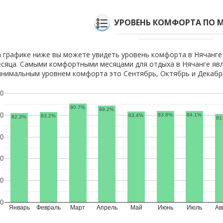
УРОВЕНЬ КОМФОРТА ПО 
 графике ниже вы можете увидеть уровень комфорта в Нячанге
сяца. Самыми комфортными месяцами для отдыха в Нячанге явл
нимальным уровнем комфорта это Сентябрь, Октябрь и Декабр
0
90.7%
89.2%
0
83.8%
84.1%
83.4%
83.2%
82.3%
81
0
0
0
0
Январь
Февраль
Март
Апрель
Май
Июнь
Июль
Ав