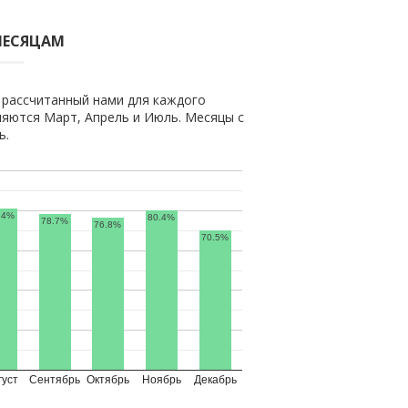
МЕСЯЦАМ
 рассчитанный нами для каждого
яются Март, Апрель и Июль. Месяцы с
ь.
.4%
80.4%
78.7%
76.8%
70.5%
густ
Сентябрь
Октябрь
Ноябрь
Декабрь