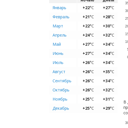
3
Январь
+22
°C
+27
°C
3
Февраль
+21
°C
+28
°C
2
Март
+22
°C
+30
°C
2
1
Апрель
+24
°C
+32
°C
1
Май
+27
°C
+34
°C
Июнь
+27
°C
+34
°C
Июль
+26
°C
+34
°C
Август
+26
°C
+35
°C
Сентябрь
+26
°C
+34
°C
Октябрь
+26
°C
+32
°C
Ноябрь
+25
°C
+31
°C
В 
пр
Декабрь
+25
°C
+29
°C
с
3