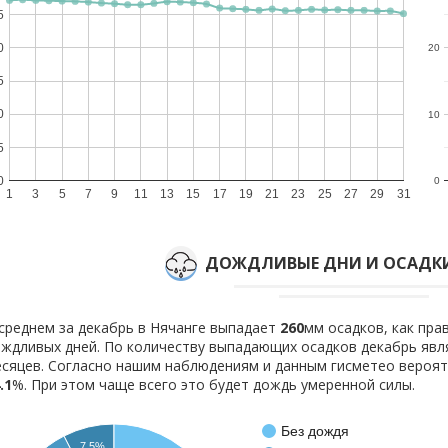
5
0
20
5
0
10
5
0
0
1
3
5
7
9
11
13
15
17
19
21
23
25
27
29
31
ДОЖДЛИВЫЕ ДНИ И ОСАДКИ
среднем за декабрь в Нячанге выпадает
260
мм осадков, как пр
ждливых дней. По количеству выпадающих осадков декабрь явл
сяцев. Согласно нашим наблюдениям и данным гисметео вероя
.1
%. При этом чаще всего это будет дождь умеренной силы.
Без дождя
7.5%