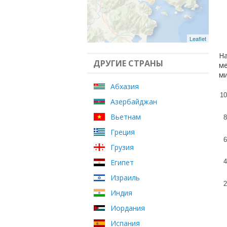
Leaflet
На
ДРУГИЕ СТРАНЫ
ме
ми
Абхазия
10
Азербайджан
Вьетнам
8
Греция
6
Грузия
Египет
4
Израиль
2
Индия
Иордания
Испания