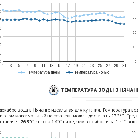
5
40
0
30
5
0
20
5
0
10
5
0
0
1
3
5
7
9
11
13
15
17
19
21
23
25
27
29
31
Температура днем
Температура ночью
ТЕМПЕРАТУРА ВОДЫ В НЯЧАНГ
декабре вода в Нячанге идеальная для купания. Температура вод
и этом максимальный показатель может достигать 27.3°C. Сред
оставляет
26.3
°C, что на 1.4°C ниже, чем в ноябре и на 1.5°C выш
0
30