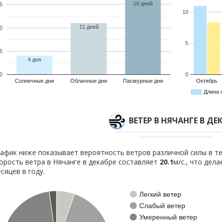
16 дней
5
10
11 дней
0
5
5
4 дня
0
0
Солнечные дни
Облачные дни
Пасмурные дни
Октябрь
Длина 
ВЕТЕР В НЯЧАНГЕ В ДЕ
афик ниже показывает вероятность ветров различной силы в те
орость ветра в Нячанге в декабре составляет
20.1
м/с., что дел
сяцев в году.
Легкий ветер
Слабый ветер
Умеренный ветер