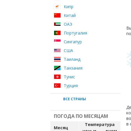
Кипр
Китай
ОАЭ
Вы
Португалия
по
Сингапур
США
Таиланд
Танзания
Тунис
Турция
ВСЕ СТРАНЫ
Де
ко
ПОГОДА ПО МЕСЯЦАМ
во
в 
Температура
Месяц
ночью
днем