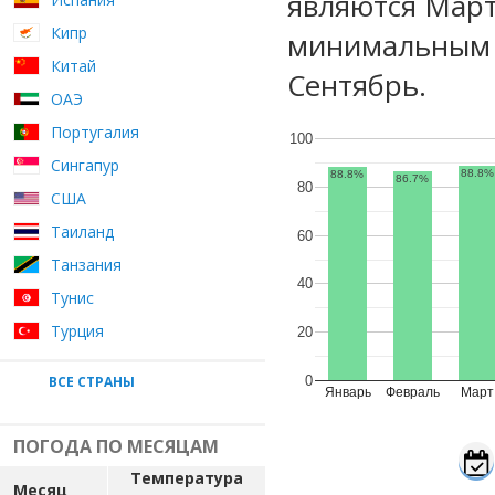
являются Март
Кипр
минимальным у
Китай
Сентябрь.
ОАЭ
Португалия
100
Сингапур
88.8%
88.8%
86.7%
80
США
Таиланд
60
Танзания
40
Тунис
Турция
20
ВСЕ СТРАНЫ
0
Январь
Февраль
Март
ПОГОДА ПО МЕСЯЦАМ
Температура
Месяц