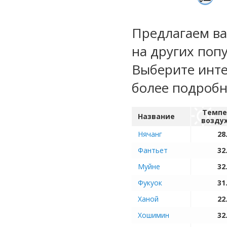
Предлагаем ва
на других поп
Выберите инте
более подроб
Темпе
Название
возду
Нячанг
28
Фантьет
32
Муйне
32
Фукуок
31
Ханой
22
Хошимин
32