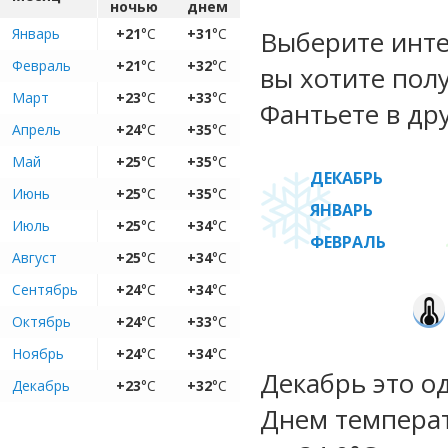
ночью
днем
Январь
+21
°C
+31
°C
Выберите инте
Февраль
+21
°C
+32
°C
вы хотите пол
Март
+23
°C
+33
°C
Фантьете в др
Апрель
+24
°C
+35
°C
Май
+25
°C
+35
°C
ДЕКАБРЬ
Июнь
+25
°C
+35
°C
ЯНВАРЬ
Июль
+25
°C
+34
°C
ФЕВРАЛЬ
Август
+25
°C
+34
°C
Сентябрь
+24
°C
+34
°C
Октябрь
+24
°C
+33
°C
Ноябрь
+24
°C
+34
°C
Декабрь это о
Декабрь
+23
°C
+32
°C
Днем температ