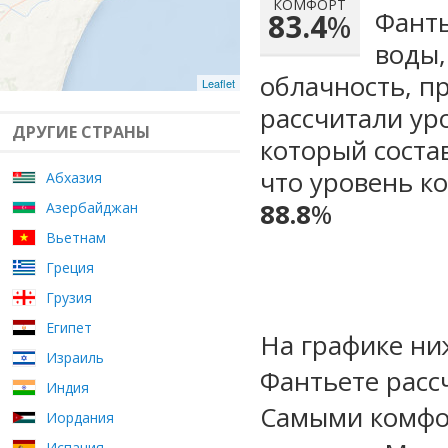
КОМФОРТ
Фанть
83.4
%
воды,
облачность, п
Leaflet
рассчитали ур
ДРУГИЕ СТРАНЫ
который сост
что уровень к
Абхазия
88.8
%
Азербайджан
Вьетнам
Греция
Грузия
Египет
На графике ни
Израиль
Фантьете расс
Индия
Самыми комфо
Иордания
Испания