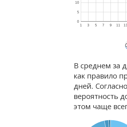
10
5
0
1
3
5
7
9
11
1
В среднем за 
как правило п
дней. Согласн
вероятность д
этом чаще все