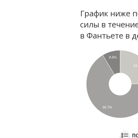
График ниже п
силы в течени
в Фантьете в 
8.6%
24
66.7%
П