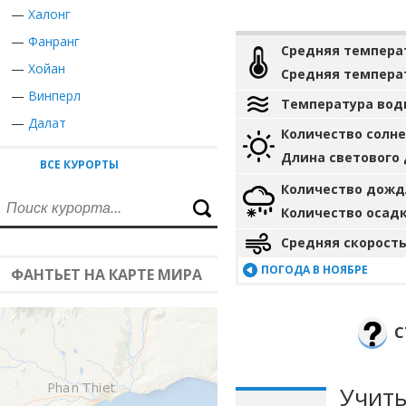
—
Халонг
—
Фанранг
Средняя темпера
—
Хойан
Средняя темпера
—
Винперл
Температура вод
—
Далат
Количество солн
Длина светового
ВСЕ КУРОРТЫ
Количество дожд
Количество осад
Средняя скорость
ПОГОДА В НОЯБРЕ
ФАНТЬЕТ НА КАРТЕ МИРА
С
Учиты