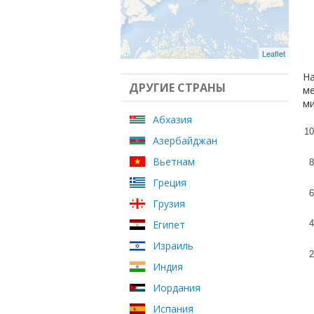
Leaflet
На
ДРУГИЕ СТРАНЫ
ме
ми
Абхазия
10
Азербайджан
Вьетнам
8
Греция
6
Грузия
Египет
4
Израиль
2
Индия
Иордания
Испания