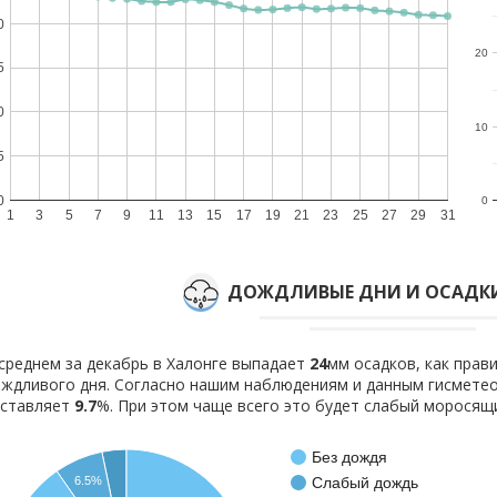
0
20
5
0
10
5
0
0
1
3
5
7
9
11
13
15
17
19
21
23
25
27
29
31
ДОЖДЛИВЫЕ ДНИ И ОСАДКИ
среднем за декабрь в Халонге выпадает
24
мм осадков, как прав
ждливого дня. Согласно нашим наблюдениям и данным гисмете
оставляет
9.7
%. При этом чаще всего это будет слабый моросящ
Без дождя
Слабый дождь
6.5%