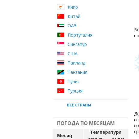
Кипр
Китай
ОАЭ
Вы
Португалия
по
Сингапур
США
Таиланд
Танзания
Тунис
Турция
ВСЕ СТРАНЫ
Де
от
ПОГОДА ПО МЕСЯЦАМ
с
ср
Температура
Месяц
ночью
днем