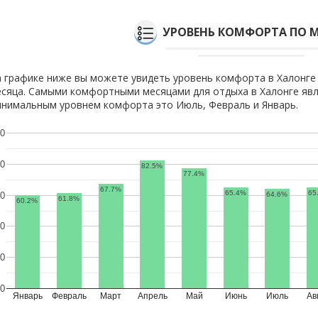
УРОВЕНЬ КОМФОРТА ПО 
 графике ниже вы можете увидеть уровень комфорта в Халонге
сяца. Самыми комфортными месяцами для отдыха в Халонге явл
нимальным уровнем комфорта это Июль, Февраль и Январь.
0
0
82.5%
77.4%
67.7%
65.4%
65
64.6%
0
61.8%
60.2%
0
0
0
Январь
Февраль
Март
Апрель
Май
Июнь
Июль
Ав