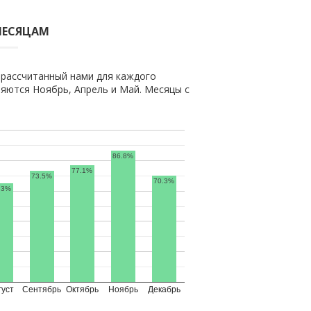
МЕСЯЦАМ
 рассчитанный нами для каждого
яются Ноябрь, Апрель и Май. Месяцы с
86.8%
77.1%
73.5%
70.3%
.3%
густ
Сентябрь
Октябрь
Ноябрь
Декабрь