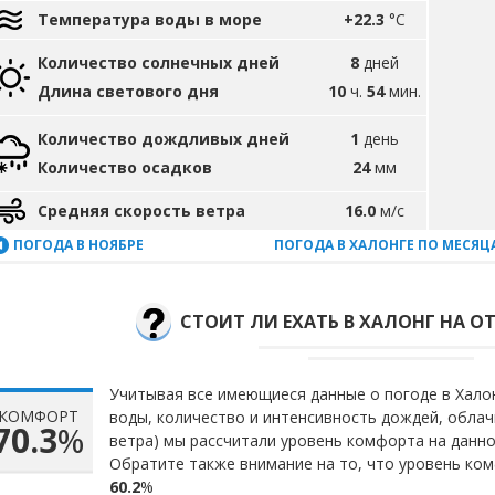
Температура воды в море
+22.3
°C
Количество солнечных дней
8
дней
Длина светового дня
10
ч.
54
мин.
Количество дождливых дней
1
день
Количество осадков
24
мм
Средняя скорость ветра
16.0
м/с
ПОГОДА В НОЯБРЕ
ПОГОДА В ХАЛОНГЕ ПО МЕСЯЦ
СТОИТ ЛИ ЕХАТЬ В ХАЛОНГ НА ОТ
Учитывая все имеющиеся данные о погоде в Халон
КОМФОРТ
воды, количество и интенсивность дождей, облач
70.3
%
ветра) мы рассчитали уровень комфорта на данн
Обратите также внимание на то, что уровень ком
60.2
%