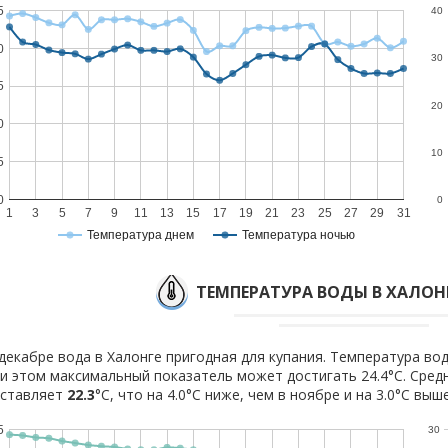
5
40
0
30
5
20
0
10
5
0
0
1
3
5
7
9
11
13
15
17
19
21
23
25
27
29
31
Температура днем
Температура ночью
ТЕМПЕРАТУРА ВОДЫ В ХАЛОНГ
декабре вода в Халонге пригодная для купания. Температура вод
и этом максимальный показатель может достигать 24.4°C. Сред
оставляет
22.3
°C, что на 4.0°C ниже, чем в ноябре и на 3.0°C выш
5
30