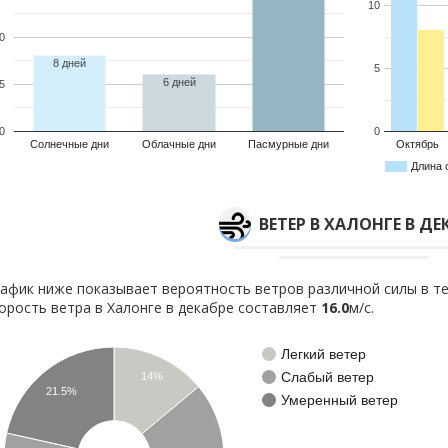
10
0
8 дней
5
6 дней
5
0
0
Солнечные дни
Облачные дни
Пасмурные дни
Октябрь
Длина 
ВЕТЕР В ХАЛОНГЕ В ДЕ
афик ниже показывает вероятность ветров различной силы в те
орость ветра в Халонге в декабре составляет
16.0
м/с.
Легкий ветер
Слабый ветер
14%
21.5%
Умеренный ветер