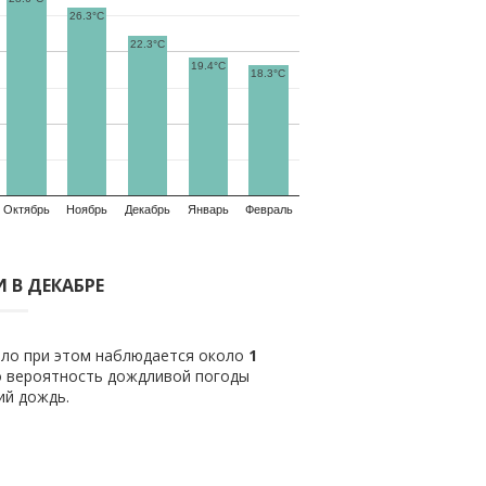
26.3°C
22.3°C
19.4°C
18.3°C
Октябрь
Ноябрь
Декабрь
Январь
Февраль
 В ДЕКАБРЕ
ило при этом наблюдается около
1
о вероятность дождливой погоды
ий дождь.