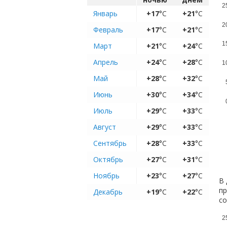
2
Январь
+17
°C
+21
°C
2
Февраль
+17
°C
+21
°C
1
Март
+21
°C
+24
°C
Апрель
+24
°C
+28
°C
1
Май
+28
°C
+32
°C
Июнь
+30
°C
+34
°C
Июль
+29
°C
+33
°C
Август
+29
°C
+33
°C
Сентябрь
+28
°C
+33
°C
Октябрь
+27
°C
+31
°C
Ноябрь
+23
°C
+27
°C
В 
пр
Декабрь
+19
°C
+22
°C
с
2