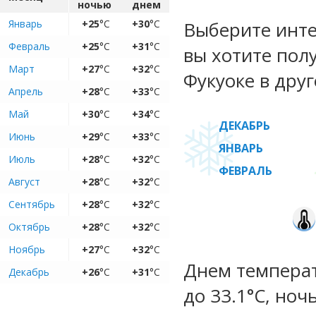
ночью
днем
Январь
+25
°C
+30
°C
Выберите инте
Февраль
+25
°C
+31
°C
вы хотите пол
Март
+27
°C
+32
°C
Фукуоке в друг
Апрель
+28
°C
+33
°C
Май
+30
°C
+34
°C
ДЕКАБРЬ
Июнь
+29
°C
+33
°C
ЯНВАРЬ
Июль
+28
°C
+32
°C
ФЕВРАЛЬ
Август
+28
°C
+32
°C
Сентябрь
+28
°C
+32
°C
Октябрь
+28
°C
+32
°C
Ноябрь
+27
°C
+32
°C
Днем температ
Декабрь
+26
°C
+31
°C
до 33.1°C, ноч