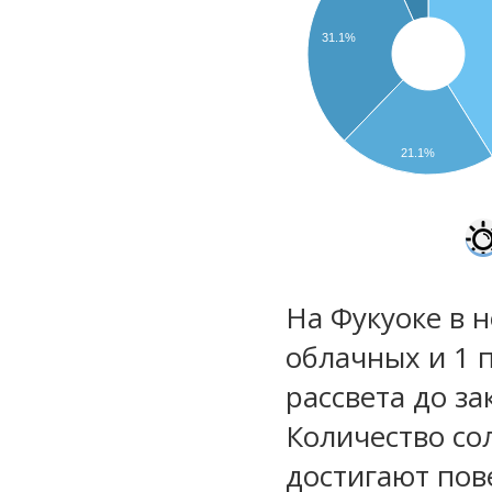
31.1%
21.1%
На Фукуоке в н
облачных и 1 
рассвета до за
Количество со
достигают пов