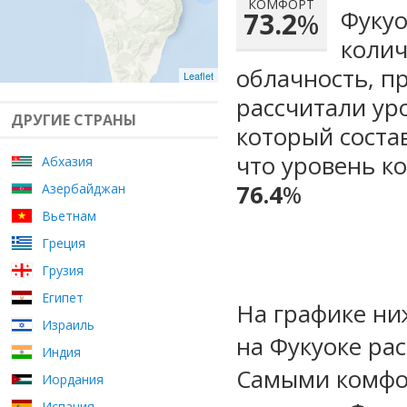
КОМФОРТ
Фукуо
73.2
%
колич
облачность, п
Leaflet
рассчитали ур
ДРУГИЕ СТРАНЫ
который сост
что уровень к
Абхазия
76.4
%
Азербайджан
Вьетнам
Греция
Грузия
Египет
На графике ни
Израиль
на Фукуоке ра
Индия
Самыми комфо
Иордания
Испания