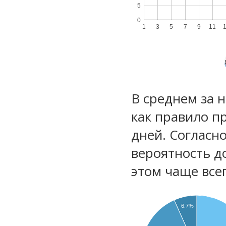
5
0
1
3
5
7
9
11
В среднем за 
как правило п
дней. Согласн
вероятность д
этом чаще все
6.7%