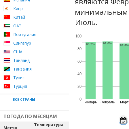
являются Февр
Кипр
минимальным у
Китай
Июль.
ОАЭ
Португалия
100
Сингапур
91.6%
90.2%
88.4%
80
США
Таиланд
60
Танзания
40
Тунис
Турция
20
ВСЕ СТРАНЫ
0
Январь
Февраль
Март
ПОГОДА ПО МЕСЯЦАМ
Температура
Месяц