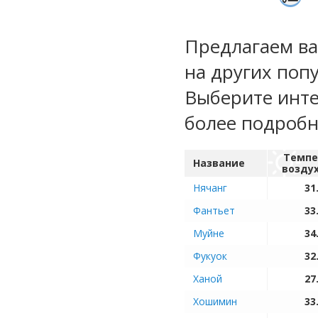
Предлагаем ва
на других поп
Выберите инте
более подроб
Темпе
Название
возду
Нячанг
31
Фантьет
33
Муйне
34
Фукуок
32
Ханой
27
Хошимин
33