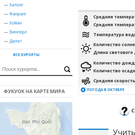
—
Халонг
—
Фанранг
Средняя темпера
—
Хойан
Средняя темпера
—
Винперл
Температура вод
—
Далат
Количество солн
Длина светового
ВСЕ КУРОРТЫ
Количество дожд
Количество осад
Средняя скорость
ПОГОДА В ОКТЯБРЕ
ФУКУОК НА КАРТЕ МИРА
С
Учиты