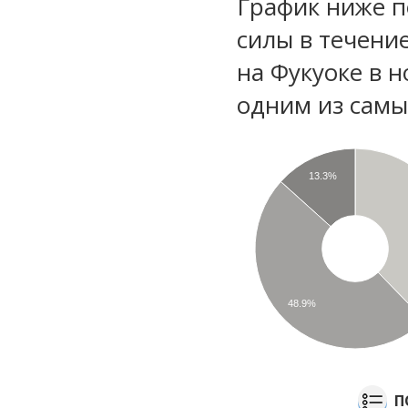
График ниже п
силы в течени
на Фукуоке в 
одним из самы
13.3%
48.9%
П