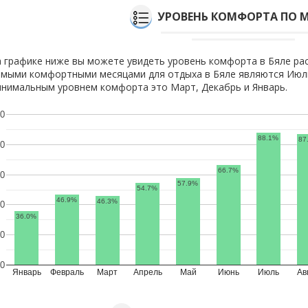
УРОВЕНЬ КОМФОРТА ПО 
 графике ниже вы можете увидеть уровень комфорта в Бяле ра
мыми комфортными месяцами для отдыха в Бяле являются Июль,
нимальным уровнем комфорта это Март, Декабрь и Январь.
0
88.1%
87
0
66.7%
0
57.9%
54.7%
46.9%
46.3%
0
36.0%
0
0
Январь
Февраль
Март
Апрель
Май
Июнь
Июль
Ав