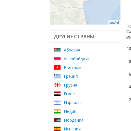
Leaflet
На
Са
ДРУГИЕ СТРАНЫ
ми
10
Абхазия
Азербайджан
8
Вьетнам
6
Греция
Грузия
4
Египет
2
Израиль
Индия
Иордания
Испания