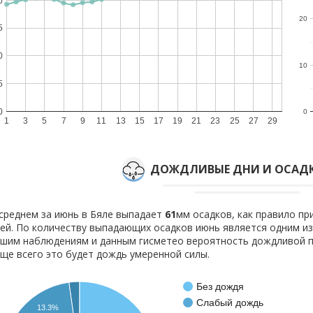
0
20
5
0
10
5
0
0
1
3
5
7
9
11
13
15
17
19
21
23
25
27
29
ДОЖДЛИВЫЕ ДНИ И ОСАДК
среднем за июнь в Бяле выпадает
61
мм осадков, как правило п
ей. По количеству выпадающих осадков июнь является одним и
шим наблюдениям и данным гисметео вероятность дождливой 
ще всего это будет дождь умеренной силы.
Без дождя
Слабый дождь
13.3%