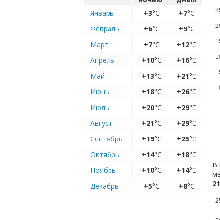
2
Январь
+3
°C
+7
°C
2
Февраль
+6
°C
+9
°C
1
Март
+7
°C
+12
°C
1
Апрель
+10
°C
+16
°C
Май
+13
°C
+21
°C
Июнь
+18
°C
+26
°C
Июль
+20
°C
+29
°C
Август
+21
°C
+29
°C
Сентябрь
+19
°C
+25
°C
Октябрь
+14
°C
+18
°C
В 
Ноябрь
+10
°C
+14
°C
ма
21
Декабрь
+5
°C
+8
°C
2