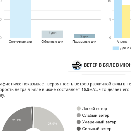
0
10
0
5
4 дня
2 дня
0
0
Солнечные дни
Облачные дни
Пасмурные дни
Апрель
Длина 
ВЕТЕР В БЯЛЕ В ИЮ
афик ниже показывает вероятность ветров различной силы в те
орость ветра в Бяле в июне составляет
15.5
м/с., что делает ег
ду.
Легкий ветер
Слабый ветер
21.1%
Умеренный ветер
28.9%
Сильный ветер