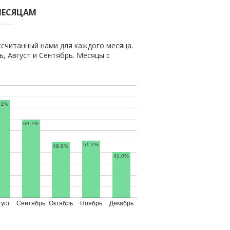
МЕСЯЦАМ
ссчитанный нами для каждого месяца.
 Август и Сентябрь. Месяцы с
.1%
69.7%
51.2%
49.8%
41.0%
густ
Сентябрь
Октябрь
Ноябрь
Декабрь