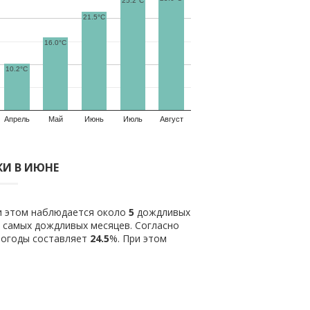
25.2°C
21.5°C
16.0°C
10.2°C
Апрель
Май
Июнь
Июль
Август
И В ИЮНЕ
ри этом наблюдается около
5
дождливых
з самых дождливых месяцев. Согласно
погоды составляет
24.5
%. При этом