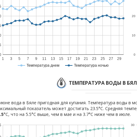
5
0
20
5
0
10
5
0
0
1
3
5
7
9
11
13
15
17
19
21
23
25
27
29
Температура днем
Температура ночью
ТЕМПЕРАТУРА ВОДЫ В БЯЛ
июне вода в Бяле пригодная для купания. Температура воды в мо
ксимальный показатель может достигать 23.5°C. Средняя темпе
.5
°C, что на 5.5°C выше, чем в мае и на 3.7°C ниже чем в июле.
5
30