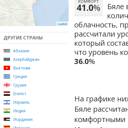
КОМФОРТ
Бяле 
41.0
%
колич
облачность, п
Leaflet
рассчитали ур
ДРУГИЕ СТРАНЫ
который сост
что уровень к
Абхазия
36.0
%
Азербайджан
Вьетнам
Греция
Грузия
Египет
На графике ни
Израиль
Бяле рассчита
Индия
комфортными м
Иордания
Испания