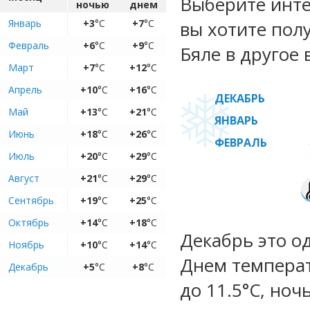
Выберите инте
ночью
днем
Январь
+3
°C
+7
°C
вы хотите пол
Февраль
+6
°C
+9
°C
Бяле в другое 
Март
+7
°C
+12
°C
Апрель
+10
°C
+16
°C
ДЕКАБРЬ
Май
+13
°C
+21
°C
ЯНВАРЬ
Июнь
+18
°C
+26
°C
ФЕВРАЛЬ
Июль
+20
°C
+29
°C
Август
+21
°C
+29
°C
Сентябрь
+19
°C
+25
°C
Октябрь
+14
°C
+18
°C
Декабрь это о
Ноябрь
+10
°C
+14
°C
Днем температу
Декабрь
+5
°C
+8
°C
до 11.5°C, ноч