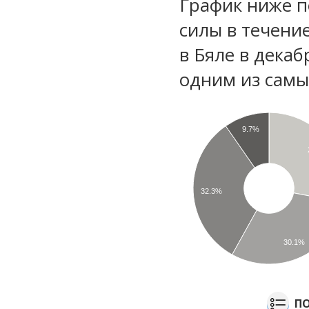
График ниже п
силы в течени
в Бяле в декаб
одним из самы
9.7%
32.3%
30.1%
ПО