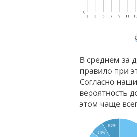
0
1
3
5
7
9
11
1
В среднем за 
правило при э
Согласно наш
вероятность д
этом чаще все
8.6%
6.5%