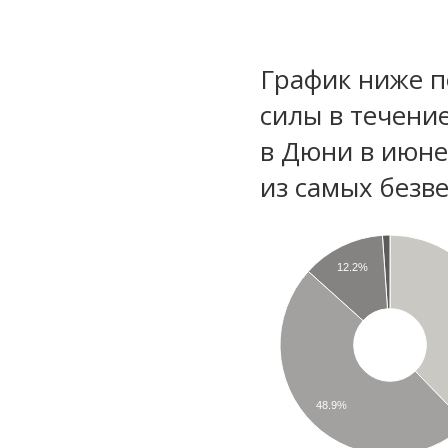
График ниже п
силы в течени
в Дюни в июне
из самых безве
12.2%
48.9%