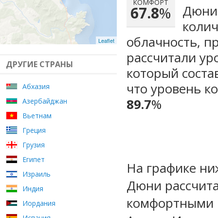
КОМФОРТ
Дюни 
67.8
%
колич
облачность, п
Leaflet
рассчитали ур
ДРУГИЕ СТРАНЫ
который сост
что уровень к
Абхазия
89.7
%
Азербайджан
Вьетнам
Греция
Грузия
Египет
На графике ни
Израиль
Дюни рассчита
Индия
комфортными 
Иордания
Испания