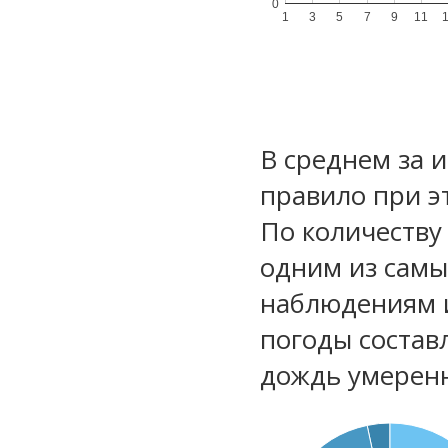
0
1
3
5
7
9
11
В среднем за 
правило при э
По количеству
одним из самы
наблюдениям 
погоды состав
дождь умеренн