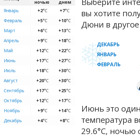
Выберите инте
ночью
днем
Январь
+2
°C
+7
°C
вы хотите пол
Февраль
+5
°C
+10
°C
Дюни в другое
Март
+6
°C
+13
°C
Апрель
+9
°C
+18
°C
ДЕКАБРЬ
Май
+12
°C
+22
°C
ЯНВАРЬ
Июнь
+17
°C
+27
°C
ФЕВРАЛЬ
Июль
+18
°C
+30
°C
Август
+20
°C
+30
°C
Сентябрь
+17
°C
+25
°C
Октябрь
+12
°C
+17
°C
Июнь это один
Ноябрь
+9
°C
+14
°C
температура во
Декабрь
+4
°C
+8
°C
29.6°C, ночью 