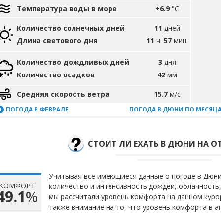
Температура воды в море
+6.9
°C
Количество солнечных дней
11
дней
Длина светового дня
11
ч.
57
мин.
Количество дождливых дней
3
дня
Количество осадков
42
мм
Средняя скорость ветра
15.7
м/с
ПОГОДА В ФЕВРАЛЕ
ПОГОДА В ДЮНИ ПО МЕСЯЦ
СТОИТ ЛИ ЕХАТЬ В ДЮНИ НА О
Учитывая все имеющиеся данные о погоде в Дюни 
КОМФОРТ
количество и интенсивность дождей, облачность,
49.1
%
мы рассчитали уровень комфорта на данном куро
также внимание на то, что уровень комфорта в а