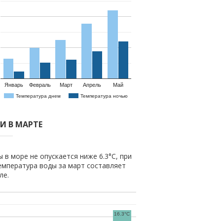
Январь
Февраль
Март
Апрель
Май
Температура днем
Температура ночью
И В МАРТЕ
 в море не опускается ниже 6.3°C, при
емпература воды за март составляет
ле.
16.3°C