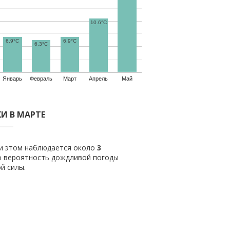
10.6°C
6.9°C
6.9°C
6.3°C
Январь
Февраль
Март
Апрель
Май
И В МАРТЕ
ри этом наблюдается около
3
о вероятность дождливой погоды
й силы.