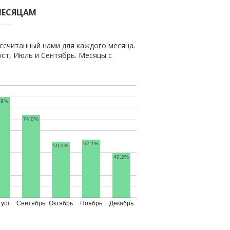
МЕСЯЦАМ
ссчитанный нами для каждого месяца.
ст, Июль и Сентябрь. Месяцы с
.9%
74.0%
52.1%
50.3%
40.2%
густ
Сентябрь
Октябрь
Ноябрь
Декабрь