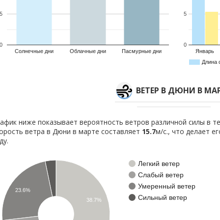
5
5
0
0
Солнечные дни
Облачные дни
Пасмурные дни
Январь
Длина 
ВЕТЕР В ДЮНИ В МА
афик ниже показывает вероятность ветров различной силы в те
орость ветра в Дюни в марте составляет
15.7
м/с., что делает е
ду.
Легкий ветер
Слабый ветер
Умеренный ветер
23.6%
Сильный ветер
38.7%