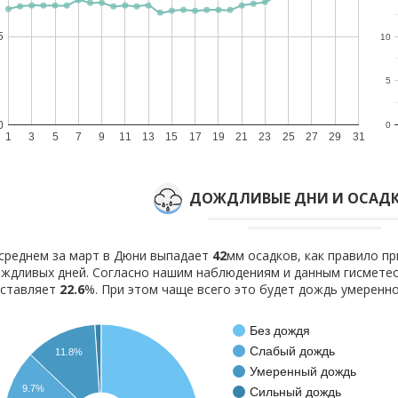
5
10
5
0
0
1
3
5
7
9
11
13
15
17
19
21
23
25
27
29
31
ДОЖДЛИВЫЕ ДНИ И ОСАДК
среднем за март в Дюни выпадает
42
мм осадков, как правило п
ждливых дней. Согласно нашим наблюдениям и данным гисмете
оставляет
22.6
%. При этом чаще всего это будет дождь умеренно
Без дождя
Слабый дождь
11.8%
Умеренный дождь
9.7%
Сильный дождь