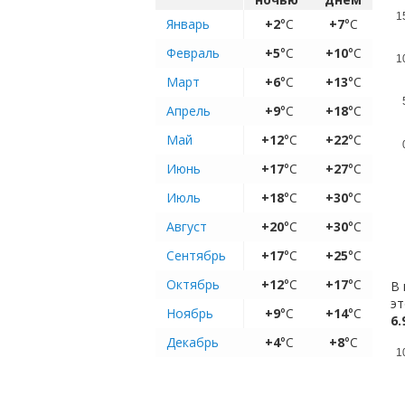
1
Январь
+2
°C
+7
°C
Февраль
+5
°C
+10
°C
1
Март
+6
°C
+13
°C
Апрель
+9
°C
+18
°C
Май
+12
°C
+22
°C
Июнь
+17
°C
+27
°C
Июль
+18
°C
+30
°C
Август
+20
°C
+30
°C
Сентябрь
+17
°C
+25
°C
Октябрь
+12
°C
+17
°C
В 
эт
Ноябрь
+9
°C
+14
°C
6.
Декабрь
+4
°C
+8
°C
1