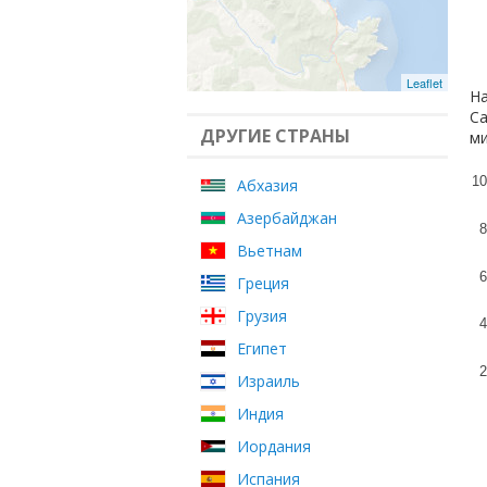
Leaflet
На
Са
ДРУГИЕ СТРАНЫ
ми
10
Абхазия
Азербайджан
8
Вьетнам
6
Греция
Грузия
4
Египет
2
Израиль
Индия
Иордания
Испания