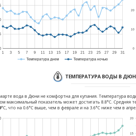
5
20
0
10
5
0
0
1
3
5
7
9
11
13
15
17
19
21
23
25
27
29
31
Температура днем
Температура ночью
ТЕМПЕРАТУРА ВОДЫ В ДЮН
марте вода в Дюни не комфортна для купания. Температура воды
ом максимальный показатель может достигать 8.8°C. Средняя т
9
°C, что на 0.6°C выше, чем в феврале и на 3.6°C ниже чем в апре
0
20
15