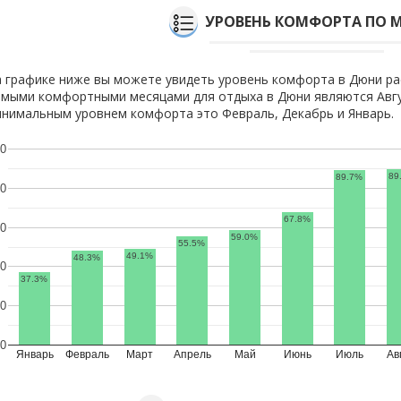
УРОВЕНЬ КОМФОРТА ПО 
 графике ниже вы можете увидеть уровень комфорта в Дюни ра
мыми комфортными месяцами для отдыха в Дюни являются Авгу
нимальным уровнем комфорта это Февраль, Декабрь и Январь.
0
89
89.7%
0
67.8%
0
59.0%
55.5%
49.1%
48.3%
0
37.3%
0
0
Январь
Февраль
Март
Апрель
Май
Июнь
Июль
Ав