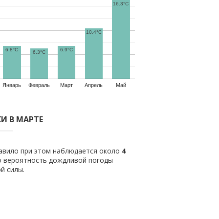
16.3°C
10.4°C
6.8°C
6.9°C
6.3°C
Январь
Февраль
Март
Апрель
Май
И В МАРТЕ
равило при этом наблюдается около
4
о вероятность дождливой погоды
й силы.