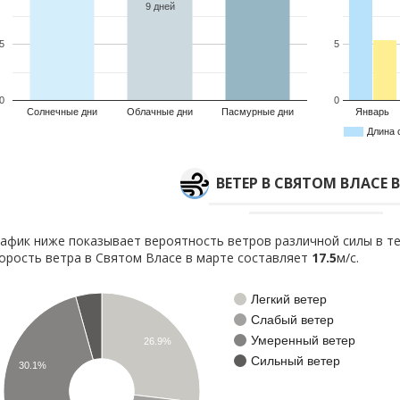
9 дней
5
5
0
0
Солнечные дни
Облачные дни
Пасмурные дни
Январь
Длина 
ВЕТЕР В СВЯТОМ ВЛАСЕ 
афик ниже показывает вероятность ветров различной силы в те
орость ветра в Святом Власе в марте составляет
17.5
м/с.
Легкий ветер
Слабый ветер
Умеренный ветер
26.9%
Сильный ветер
30.1%