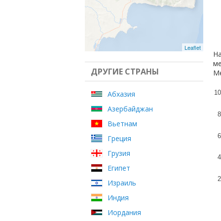
Leaflet
На
ме
ДРУГИЕ СТРАНЫ
Ме
10
Абхазия
Азербайджан
8
Вьетнам
6
Греция
Грузия
4
Египет
2
Израиль
Индия
Иордания