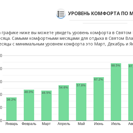
УРОВЕНЬ КОМФОРТА ПО 
 графике ниже вы можете увидеть уровень комфорта в Святом 
сяца. Самыми комфортными месяцами для отдыха в Святом Влас
сяцы с минимальным уровнем комфорта это Март, Декабрь и Я
0
88.5%
87
0
67.2%
0
57.8%
54.6%
48.0%
46.5%
0
36.2%
0
0
Январь
Февраль
Март
Апрель
Май
Июнь
Июль
Ав