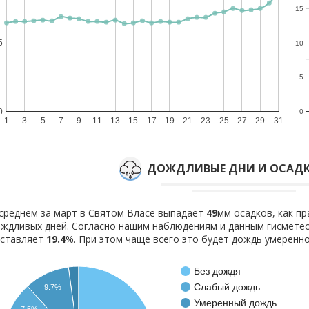
15
5
10
5
0
0
1
3
5
7
9
11
13
15
17
19
21
23
25
27
29
31
ДОЖДЛИВЫЕ ДНИ И ОСАДК
среднем за март в Святом Власе выпадает
49
мм осадков, как п
ждливых дней. Согласно нашим наблюдениям и данным гисмете
оставляет
19.4
%. При этом чаще всего это будет дождь умеренно
Без дождя
Слабый дождь
9.7%
Умеренный дождь