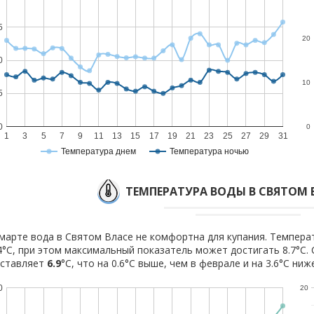
5
20
0
10
5
0
0
1
3
5
7
9
11
13
15
17
19
21
23
25
27
29
31
Температура днем
Температура ночью
ТЕМПЕРАТУРА ВОДЫ В СВЯТОМ 
марте вода в Святом Власе не комфортна для купания. Темпера
4°C, при этом максимальный показатель может достигать 8.7°C.
оставляет
6.9
°C, что на 0.6°C выше, чем в феврале и на 3.6°C ниж
0
20