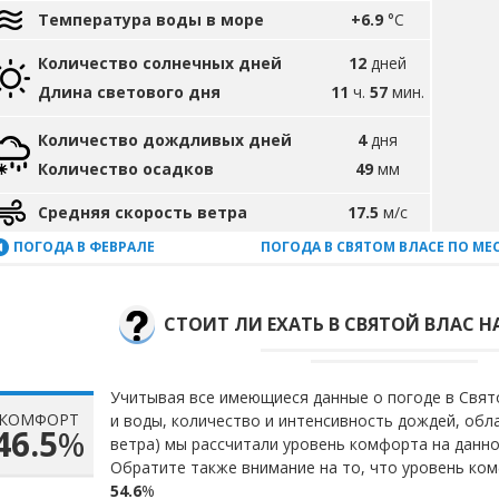
Температура воды в море
+6.9
°C
Количество солнечных дней
12
дней
Длина светового дня
11
ч.
57
мин.
Количество дождливых дней
4
дня
Количество осадков
49
мм
Средняя скорость ветра
17.5
м/с
ПОГОДА В ФЕВРАЛЕ
ПОГОДА В СВЯТОМ ВЛАСЕ ПО МЕ
СТОИТ ЛИ ЕХАТЬ В СВЯТОЙ ВЛАС Н
Учитывая все имеющиеся данные о погоде в Свят
КОМФОРТ
и воды, количество и интенсивность дождей, обл
46.5
%
ветра) мы рассчитали уровень комфорта на данн
Обратите также внимание на то, что уровень ком
54.6
%