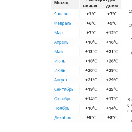
Месяц
ночью
днем
1
Январь
+3
°C
+7
°C
Февраль
+6
°C
+9
°C
1
Март
+7
°C
+12
°C
Апрель
+10
°C
+16
°C
Май
+13
°C
+21
°C
Июнь
+18
°C
+26
°C
Июль
+20
°C
+29
°C
Август
+21
°C
+29
°C
Сентябрь
+19
°C
+25
°C
Октябрь
+14
°C
+17
°C
В 
6.
Ноябрь
+10
°C
+14
°C
с
Декабрь
+5
°C
+8
°C
1