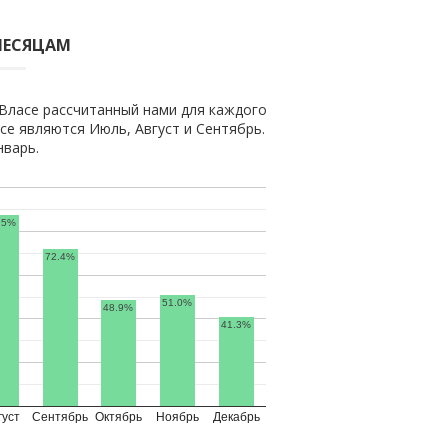
МЕСЯЦАМ
Власе рассчитанный нами для каждого
е являются Июль, Август и Сентябрь.
нварь.
.5%
72.4%
51.0%
48.9%
41.3%
густ
Сентябрь
Октябрь
Ноябрь
Декабрь