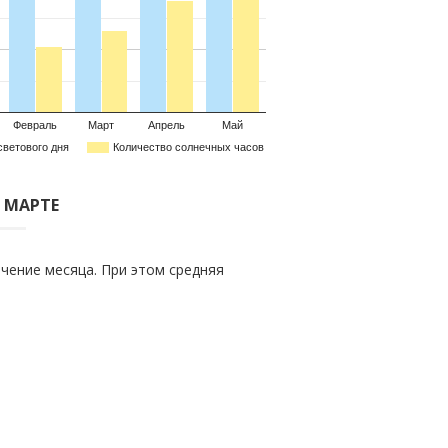
Февраль
Март
Апрель
Май
светового дня
Количество солнечных часов
В МАРТЕ
чение месяца. При этом средняя