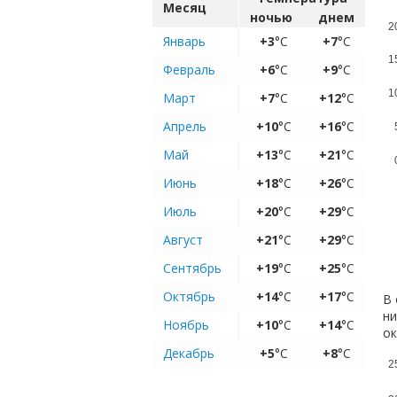
Месяц
ночью
днем
2
Январь
+3
°C
+7
°C
1
Февраль
+6
°C
+9
°C
1
Март
+7
°C
+12
°C
Апрель
+10
°C
+16
°C
Май
+13
°C
+21
°C
Июнь
+18
°C
+26
°C
Июль
+20
°C
+29
°C
Август
+21
°C
+29
°C
Сентябрь
+19
°C
+25
°C
Октябрь
+14
°C
+17
°C
В 
ни
Ноябрь
+10
°C
+14
°C
ок
Декабрь
+5
°C
+8
°C
2