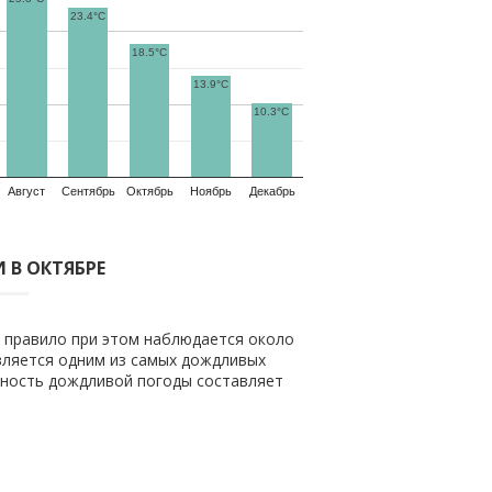
23.4°C
18.5°C
13.9°C
10.3°C
Август
Сентябрь
Октябрь
Ноябрь
Декабрь
 В ОКТЯБРЕ
к правило при этом наблюдается около
вляется одним из самых дождливых
тность дождливой погоды составляет