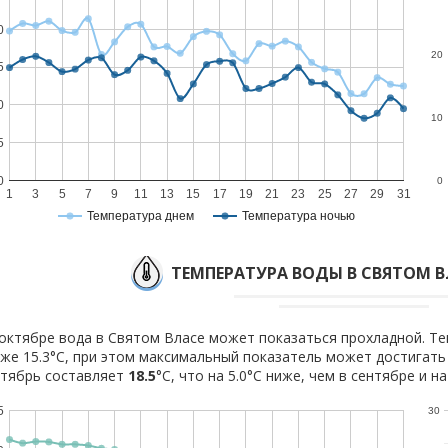
0
20
5
0
10
5
0
0
1
3
5
7
9
11
13
15
17
19
21
23
25
27
29
31
Температура днем
Температура ночью
ТЕМПЕРАТУРА ВОДЫ В СВЯТОМ В
октябре вода в Святом Власе может показаться прохладной. Те
же 15.3°C, при этом максимальный показатель может достигать 
тябрь составляет
18.5
°C, что на 5.0°C ниже, чем в сентябре и н
5
30