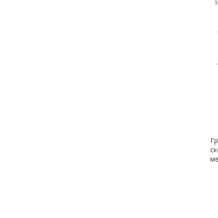
1
Гр
ск
ме