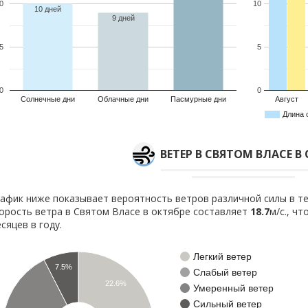
0
10
10 дней
9 дней
5
5
0
0
Солнечные дни
Облачные дни
Пасмурные дни
Август
Длина 
ВЕТЕР В СВЯТОМ ВЛАСЕ В
афик ниже показывает вероятность ветров различной силы в те
орость ветра в Святом Власе в октябре составляет
18.7
м/с., ч
сяцев в году.
Легкий ветер
7.5%
Слабый ветер
22.6%
Умеренный ветер
Сильный ветер