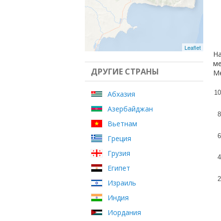
Leaflet
На
ме
ДРУГИЕ СТРАНЫ
Ме
10
Абхазия
Азербайджан
8
Вьетнам
6
Греция
Грузия
4
Египет
2
Израиль
Индия
Иордания