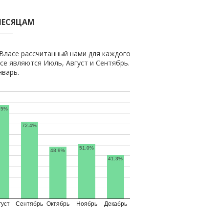
МЕСЯЦАМ
Власе рассчитанный нами для каждого
е являются Июль, Август и Сентябрь.
нварь.
.5%
72.4%
51.0%
48.9%
41.3%
густ
Сентябрь
Октябрь
Ноябрь
Декабрь