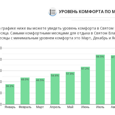
УРОВЕНЬ КОМФОРТА ПО 
 графике ниже вы можете увидеть уровень комфорта в Святом 
сяца. Самыми комфортными месяцами для отдыха в Святом Влас
сяцы с минимальным уровнем комфорта это Март, Декабрь и Я
0
88.5%
87
0
67.2%
0
57.8%
54.6%
48.0%
46.5%
0
36.2%
0
0
Январь
Февраль
Март
Апрель
Май
Июнь
Июль
Ав