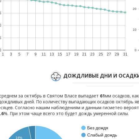
0
20
5
0
10
5
0
0
1
3
5
7
9
11
13
15
17
19
21
23
25
27
29
31
ДОЖДЛИВЫЕ ДНИ И ОСАДКИ
среднем за октябрь в Святом Власе выпадает
61
мм осадков, ка
ождливых дней. По количеству выпадающих осадков октябрь я
сяцев. Согласно нашим наблюдениям и данным гисметео вероя
.6
%. При этом чаще всего это будет дождь умеренной силы.
Без дождя
Слабый дождь
14%