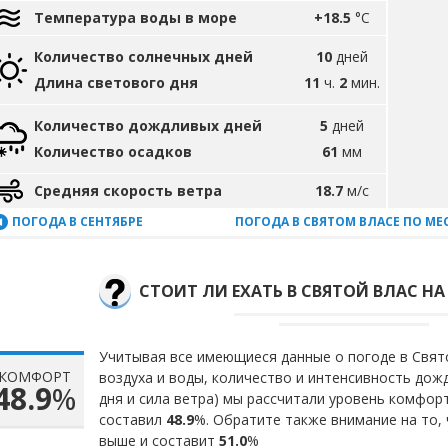
Температура воды в море
+18.5
°C
Количество солнечных дней
10
дней
Длина светового дня
11
ч.
2
мин.
Количество дождливых дней
5
дней
Количество осадков
61
мм
Средняя скорость ветра
18.7
м/с
ПОГОДА В СЕНТЯБРЕ
ПОГОДА В СВЯТОМ ВЛАСЕ ПО М
СТОИТ ЛИ ЕХАТЬ В СВЯТОЙ ВЛАС НА
Учитывая все имеющиеся данные о погоде в Свят
КОМФОРТ
воздуха и воды, количество и интенсивность до
48.9
%
дня и сила ветра) мы рассчитали уровень комфор
составил
48.9
%. Обратите также внимание на то,
выше и составит
51.0
%