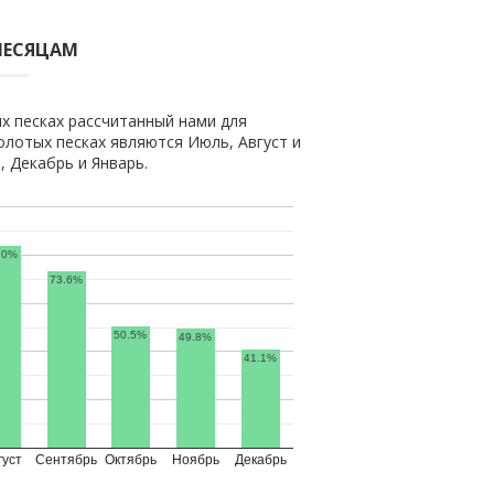
МЕСЯЦАМ
х песках рассчитанный нами для
лотых песках являются Июль, Август и
 Декабрь и Январь.
.0%
73.6%
50.5%
49.8%
41.1%
густ
Сентябрь
Октябрь
Ноябрь
Декабрь