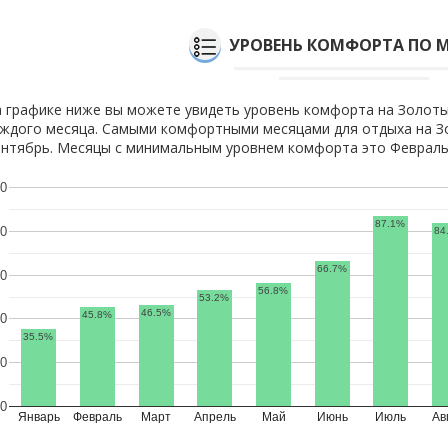
УРОВЕНЬ КОМФОРТА ПО 
 графике ниже вы можете увидеть уровень комфорта на Золоты
ждого месяца. Самыми комфортными месяцами для отдыха на Зо
нтябрь. Месяцы с минимальным уровнем комфорта это Февраль,
0
87.1%
0
84
66.7%
0
56.8%
53.2%
46.5%
45.8%
0
35.5%
0
0
Январь
Февраль
Март
Апрель
Май
Июнь
Июль
Ав