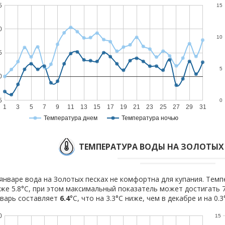
5
15
0
10
5
5
0
5
0
1
3
5
7
9
11
13
15
17
19
21
23
25
27
29
31
Температура днем
Температура ночью
ТЕМПЕРАТУРА ВОДЫ НА ЗОЛОТЫХ 
январе вода на Золотых песках не комфортна для купания. Темп
же 5.8°C, при этом максимальный показатель может достигать 7
варь составляет
6.4
°C, что на 3.3°C ниже, чем в декабре и на 0.
0
15