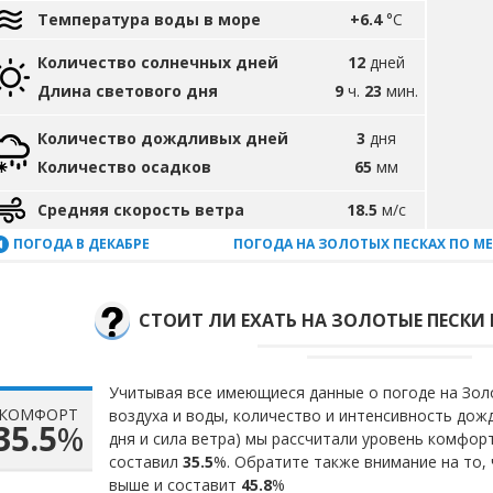
Температура воды в море
+6.4
°C
Количество солнечных дней
12
дней
Длина светового дня
9
ч.
23
мин.
Количество дождливых дней
3
дня
Количество осадков
65
мм
Средняя скорость ветра
18.5
м/с
ПОГОДА В ДЕКАБРЕ
ПОГОДА НА ЗОЛОТЫХ ПЕСКАХ ПО М
СТОИТ ЛИ ЕХАТЬ НА ЗОЛОТЫЕ ПЕСКИ 
Учитывая все имеющиеся данные о погоде на Золо
КОМФОРТ
воздуха и воды, количество и интенсивность до
35.5
%
дня и сила ветра) мы рассчитали уровень комфор
составил
35.5
%. Обратите также внимание на то,
выше и составит
45.8
%