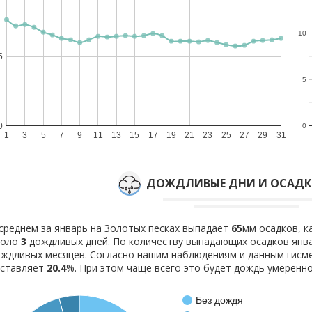
10
5
5
0
0
1
3
5
7
9
11
13
15
17
19
21
23
25
27
29
31
ДОЖДЛИВЫЕ ДНИ И ОСАДКИ
среднем за январь на Золотых песках выпадает
65
мм осадков, к
коло
3
дождливых дней. По количеству выпадающих осадков янва
ждливых месяцев. Согласно нашим наблюдениям и данным гисм
оставляет
20.4
%. При этом чаще всего это будет дождь умеренно
Без дождя