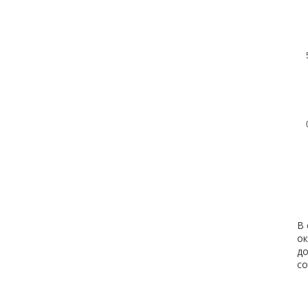
В 
о
до
с