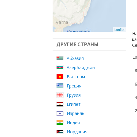
Leaflet
На
ка
ДРУГИЕ СТРАНЫ
Се
10
Абхазия
Азербайджан
8
Вьетнам
6
Греция
Грузия
4
Египет
2
Израиль
Индия
Иордания