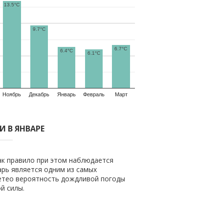
13.5°C
9.7°C
6.7°C
6.4°C
6.1°C
Ноябрь
Декабрь
Январь
Февраль
Март
 В ЯНВАРЕ
ак правило при этом наблюдается
рь является одним из самых
етео вероятность дождливой погоды
й силы.