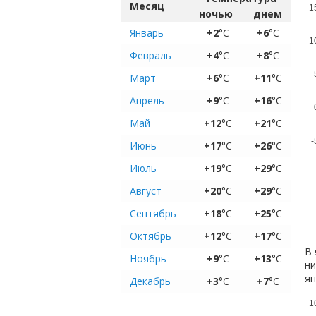
Месяц
1
ночью
днем
Январь
+2
°C
+6
°C
1
Февраль
+4
°C
+8
°C
Март
+6
°C
+11
°C
Апрель
+9
°C
+16
°C
Май
+12
°C
+21
°C
-
Июнь
+17
°C
+26
°C
Июль
+19
°C
+29
°C
Август
+20
°C
+29
°C
Сентябрь
+18
°C
+25
°C
Октябрь
+12
°C
+17
°C
В 
Ноябрь
+9
°C
+13
°C
ни
ян
Декабрь
+3
°C
+7
°C
1