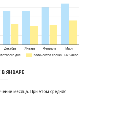
Декабрь
Январь
Февраль
Март
светового дня
Количество солнечных часов
 В ЯНВАРЕ
чение месяца. При этом средняя