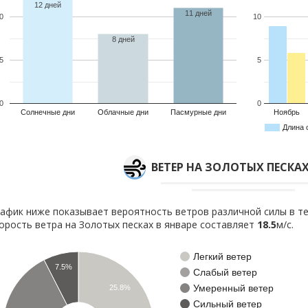
12 дней
11 дней
0
10
8 дней
5
5
0
0
Солнечные дни
Облачные дни
Пасмурные дни
Ноябрь
Длина 
ВЕТЕР НА ЗОЛОТЫХ ПЕСКАХ
афик ниже показывает вероятность ветров различной силы в те
орость ветра на Золотых песках в январе составляет
18.5
м/с.
Легкий ветер
7.5%
Слабый ветер
Умеренный ветер
25.8%
Сильный ветер