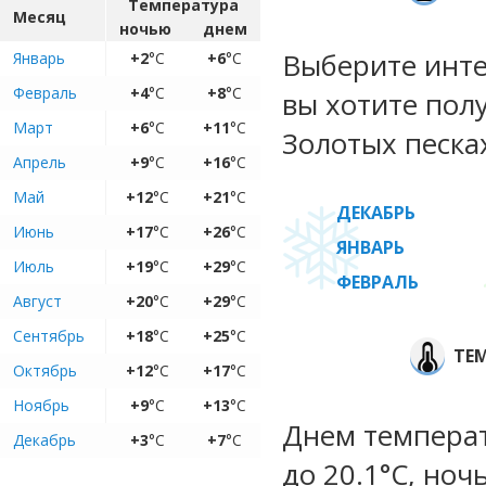
Температура
Месяц
ночью
днем
Выберите инте
Январь
+2
°C
+6
°C
Февраль
+4
°C
+8
°C
вы хотите пол
Март
+6
°C
+11
°C
Золотых песках
Апрель
+9
°C
+16
°C
Май
+12
°C
+21
°C
ДЕКАБРЬ
Июнь
+17
°C
+26
°C
ЯНВАРЬ
Июль
+19
°C
+29
°C
ФЕВРАЛЬ
Август
+20
°C
+29
°C
Сентябрь
+18
°C
+25
°C
ТЕ
Октябрь
+12
°C
+17
°C
Ноябрь
+9
°C
+13
°C
Днем температ
Декабрь
+3
°C
+7
°C
до 20.1°C, ноч