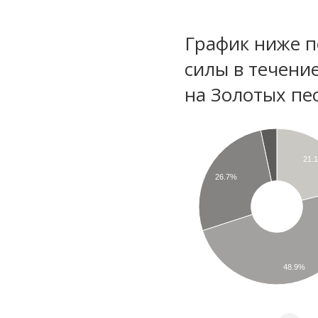
График ниже п
силы в течени
на Золотых пе
21.
26.7%
48.9%