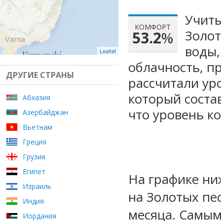
Учиты
КОМФОРТ
Золот
53.2
%
воды,
Leaflet
облачность, п
ДРУГИЕ СТРАНЫ
рассчитали ур
который сост
Абхазия
что уровень к
Азербайджан
Вьетнам
Греция
Грузия
Египет
На графике ни
Израиль
на Золотых пе
Индия
месяца. Самы
Иордания