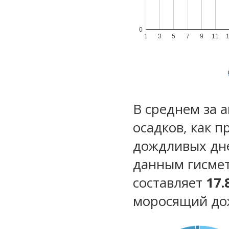
0
1
3
5
7
9
11
В среднем за 
осадков, как 
дождливых дн
данным гисмет
составляет
17.
моросящий до