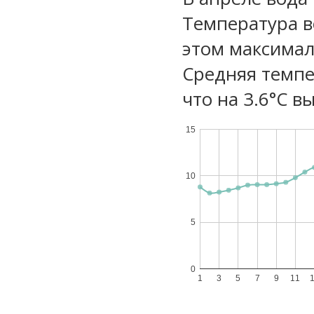
Температура в
этом максимал
Средняя темпе
что на 3.6°C в
15
10
5
0
1
3
5
7
9
11