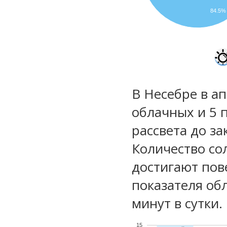
84.5%
В Несебре в ап
облачных и 5 
рассвета до за
Количество со
достигают пов
показателя обл
минут в сутки.
15