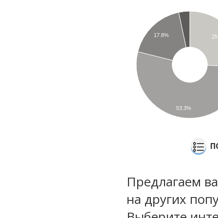
17.8%
25
53.3%
П
Предлагаем ва
на других поп
Выберите инте