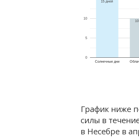
15 дней
10
10
5
0
Солнечные дни
Обла
График ниже п
силы в течени
в Несебре в а