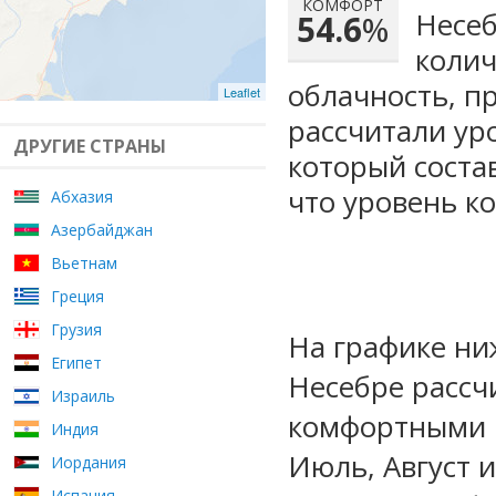
КОМФОРТ
Несеб
54.6
%
колич
облачность, п
Leaflet
рассчитали ур
ДРУГИЕ СТРАНЫ
который сост
что уровень к
Абхазия
Азербайджан
Вьетнам
Греция
Грузия
На графике ни
Египет
Несебре рассч
Израиль
комфортными м
Индия
Июль, Август 
Иордания
Испания