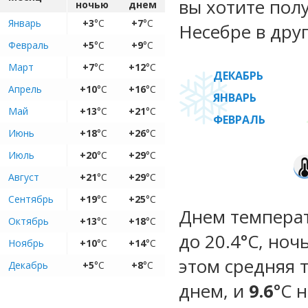
вы хотите пол
ночью
днем
Январь
+3
°C
+7
°C
Несебре в дру
Февраль
+5
°C
+9
°C
Март
+7
°C
+12
°C
ДЕКАБРЬ
Апрель
+10
°C
+16
°C
ЯНВАРЬ
Май
+13
°C
+21
°C
ФЕВРАЛЬ
Июнь
+18
°C
+26
°C
Июль
+20
°C
+29
°C
Август
+21
°C
+29
°C
Сентябрь
+19
°C
+25
°C
Днем температ
Октябрь
+13
°C
+18
°C
до 20.4°C, ноч
Ноябрь
+10
°C
+14
°C
этом средняя 
Декабрь
+5
°C
+8
°C
днем, и
9.6
°C 