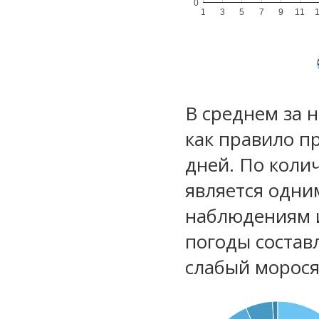
0
1
3
5
7
9
11
В среднем за 
как правило п
дней. По коли
является одни
наблюдениям 
погоды состав
слабый морос