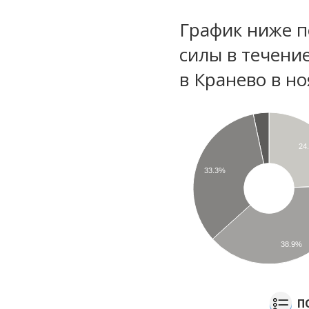
График ниже п
силы в течени
в Кранево в н
24
33.3%
38.9%
П