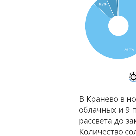
6.7%
86.7%
В Кранево в но
облачных и 9 
рассвета до за
Количество со