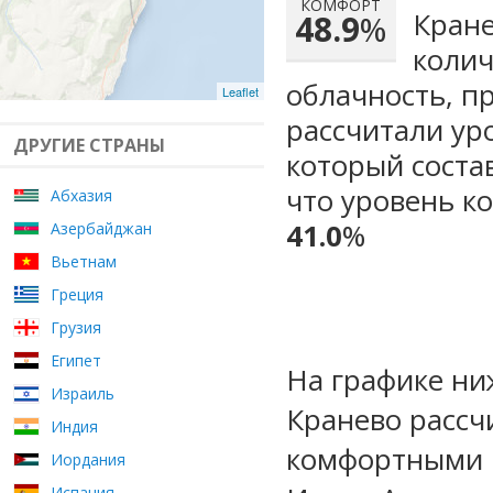
КОМФОРТ
Кране
48.9
%
колич
облачность, п
Leaflet
рассчитали ур
ДРУГИЕ СТРАНЫ
который сост
что уровень к
Абхазия
41.0
%
Азербайджан
Вьетнам
Греция
Грузия
Египет
На графике ни
Израиль
Кранево рассч
Индия
комфортными м
Иордания
Испания