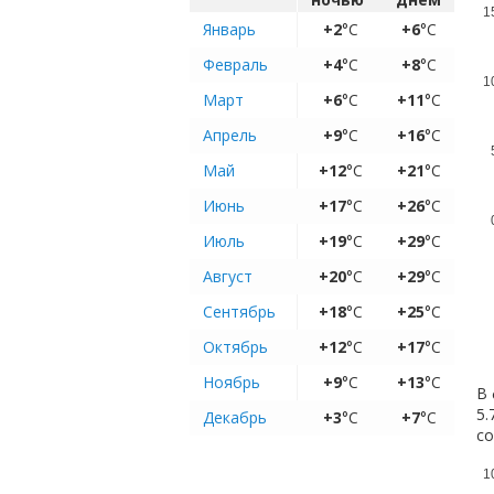
1
Январь
+2
°C
+6
°C
Февраль
+4
°C
+8
°C
1
Март
+6
°C
+11
°C
Апрель
+9
°C
+16
°C
Май
+12
°C
+21
°C
Июнь
+17
°C
+26
°C
Июль
+19
°C
+29
°C
Август
+20
°C
+29
°C
Сентябрь
+18
°C
+25
°C
Октябрь
+12
°C
+17
°C
Ноябрь
+9
°C
+13
°C
В 
5.
Декабрь
+3
°C
+7
°C
с
1