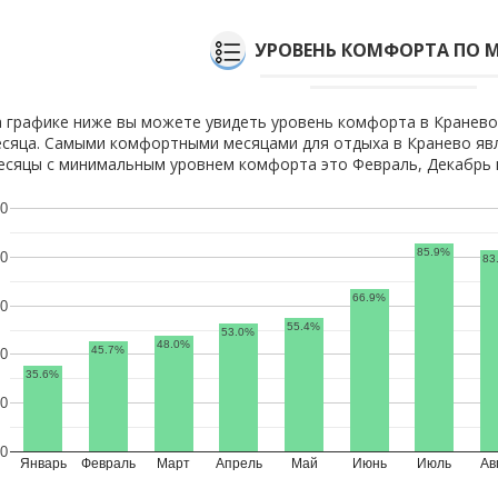
УРОВЕНЬ КОМФОРТА ПО 
 графике ниже вы можете увидеть уровень комфорта в Кранево
сяца. Самыми комфортными месяцами для отдыха в Кранево явл
сяцы с минимальным уровнем комфорта это Февраль, Декабрь и
0
85.9%
0
83
66.9%
0
55.4%
53.0%
48.0%
45.7%
0
35.6%
0
0
Январь
Февраль
Март
Апрель
Май
Июнь
Июль
Ав