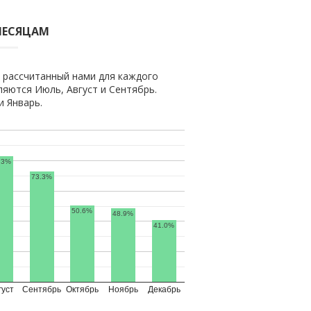
МЕСЯЦАМ
 рассчитанный нами для каждого
яются Июль, Август и Сентябрь.
 Январь.
.3%
73.3%
50.6%
48.9%
41.0%
густ
Сентябрь
Октябрь
Ноябрь
Декабрь