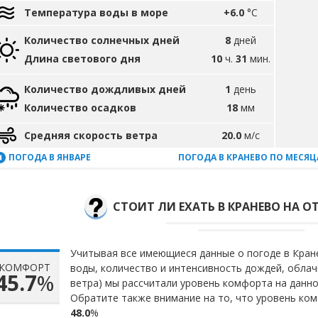
Температура воды в море
+6.0
°C
Количество солнечных дней
8
дней
Длина светового дня
10
ч.
31
мин.
Количество дождливых дней
1
день
Количество осадков
18
мм
Средняя скорость ветра
20.0
м/с
ПОГОДА В ЯНВАРЕ
ПОГОДА В КРАНЕВО ПО МЕСЯ
СТОИТ ЛИ ЕХАТЬ В КРАНЕВО НА О
Учитывая все имеющиеся данные о погоде в Кране
КОМФОРТ
воды, количество и интенсивность дождей, облач
45.7
%
ветра) мы рассчитали уровень комфорта на данн
Обратите также внимание на то, что уровень ком
48.0
%