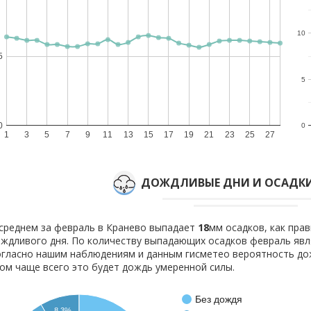
10
5
5
0
0
1
3
5
7
9
11
13
15
17
19
21
23
25
27
ДОЖДЛИВЫЕ ДНИ И ОСАДКИ
среднем за февраль в Кранево выпадает
18
мм осадков, как пра
ждливого дня. По количеству выпадающих осадков февраль явля
гласно нашим наблюдениям и данным гисметео вероятность д
ом чаще всего это будет дождь умеренной силы.
Без дождя
8.3%