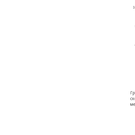
1
Гр
ск
ме