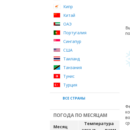
Кипр
Китай
ОАЭ
Вы
Португалия
по
Сингапур
США
Таиланд
Танзания
Тунис
Турция
ВСЕ СТРАНЫ
Фе
ко
ПОГОДА ПО МЕСЯЦАМ
во
ср
Температура
Месяц
ночью
днем