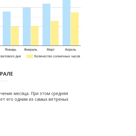
Январь
Февраль
Март
Апрель
светового дня
Количество солнечных часов
ВРАЛЕ
чение месяца. При этом средняя
лает его одним из самых ветреных