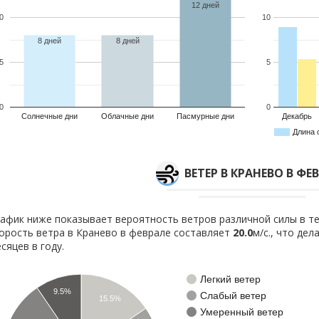
12 дней
0
10
8 дней
8 дней
5
5
0
0
Солнечные дни
Облачные дни
Пасмурные дни
Декабрь
Длина 
ВЕТЕР В КРАНЕВО В ФЕ
афик ниже показывает вероятность ветров различной силы в те
орость ветра в Кранево в феврале составляет
20.0
м/с., что де
сяцев в году.
Легкий ветер
9.5%
Слабый ветер
15.5%
Умеренный ветер