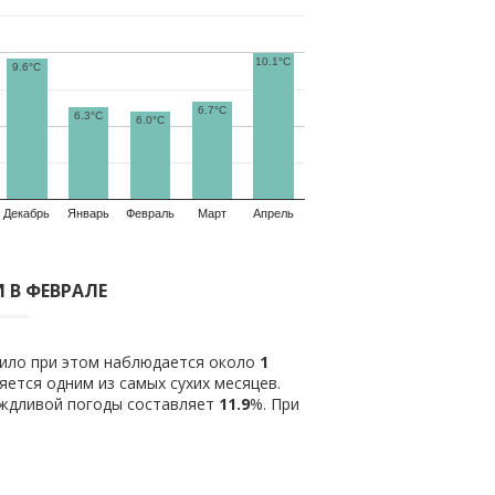
10.1°C
9.6°C
6.7°C
6.3°C
6.0°C
Декабрь
Январь
Февраль
Март
Апрель
 В ФЕВРАЛЕ
вило при этом наблюдается около
1
ется одним из самых сухих месяцев.
ождливой погоды составляет
11.9
%. При