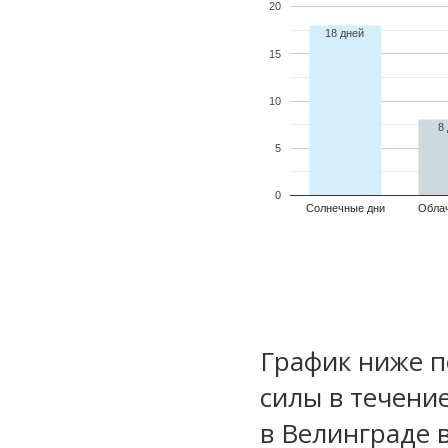
20
18 дней
15
10
8
5
0
Солнечные дни
Обла
График ниже п
силы в течени
в Велинграде 