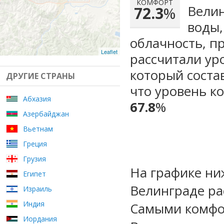
КОМФОРТ
Велин
72.3
%
воды,
облачность, п
Leaflet
рассчитали ур
который сост
ДРУГИЕ СТРАНЫ
что уровень к
Абхазия
67.8
%
Азербайджан
Вьетнам
Греция
Грузия
На графике ни
Египет
Велинграде ра
Израиль
Индия
Самыми комфо
Иордания