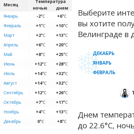
Температура
Месяц
ночью
днем
Выберите инте
Январь
-2
°C
+6
°C
вы хотите пол
Февраль
+1
°C
+10
°C
Велинграде в 
Март
+2
°C
+13
°C
Апрель
+6
°C
+20
°C
ДЕКАБРЬ
Май
+8
°C
+25
°C
ЯНВАРЬ
Июнь
+12
°C
+28
°C
ФЕВРАЛЬ
Июль
+14
°C
+32
°C
Август
+14
°C
+32
°C
Сентябрь
+12
°C
+26
°C
Октябрь
+7
°C
+17
°C
Ноябрь
+4
°C
+13
°C
Днем температу
Декабрь
0
°C
+8
°C
до 22.6°C, ноч