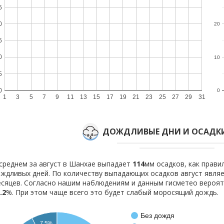
5
0
20
5
0
10
5
0
0
1
3
5
7
9
11
13
15
17
19
21
23
25
27
29
31
ДОЖДЛИВЫЕ ДНИ И ОСАДКИ
среднем за август в Шанхае выпадает
114
мм осадков, как прав
ждливых дней. По количеству выпадающих осадков август явля
сяцев. Согласно нашим наблюдениям и данным гисметео вероя
.2
%. При этом чаще всего это будет слабый моросящий дождь.
Без дождя
7.5%