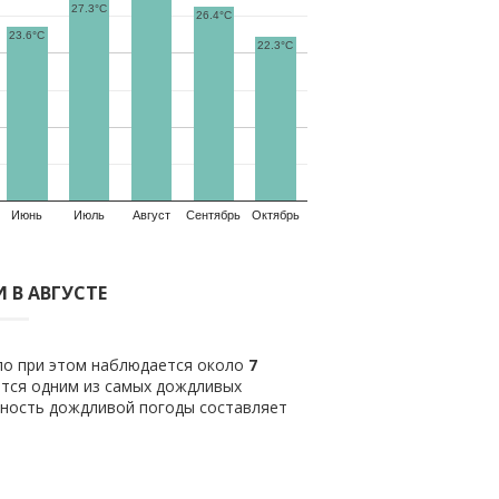
27.3°C
26.4°C
23.6°C
22.3°C
Июнь
Июль
Август
Сентябрь
Октябрь
 В АВГУСТЕ
ило при этом наблюдается около
7
ется одним из самых дождливых
тность дождливой погоды составляет