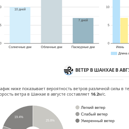
0
10
10 дней
7 дней
5
5
0
0
Солнечные дни
Облачные дни
Пасмурные дни
Июнь
Длина 
ВЕТЕР В ШАНХАЕ В АВ
афик ниже показывает вероятность ветров различной силы в те
орость ветра в Шанхае в августе составляет
16.2
м/с.
Легкий ветер
Слабый ветер
19.4%
Умеренный ветер
25.8%