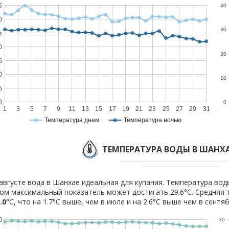
5
40
0
30
5
0
20
5
0
10
5
0
0
1
3
5
7
9
11
13
15
17
19
21
23
25
27
29
31
Температура днем
Температура ночью
ТЕМПЕРАТУРА ВОДЫ В ШАНХА
августе вода в Шанхае идеальная для купания. Температура воды
ом максимальный показатель может достигать 29.6°C. Средняя 
.0
°C, что на 1.7°C выше, чем в июле и на 2.6°C выше чем в сентяб
0
30