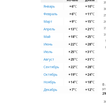
3
Январь
+6
°C
+10
°C
3
Февраль
+6
°C
+11
°C
2
Март
+9
°C
+15
°C
2
1
Апрель
+13
°C
+21
°C
1
Май
+18
°C
+25
°C
Июнь
+22
°C
+28
°C
Июль
+25
°C
+31
°C
Август
+25
°C
+31
°C
Сентябрь
+22
°C
+28
°C
Октябрь
+19
°C
+24
°C
Ноябрь
+14
°C
+18
°C
В 
эт
Декабрь
+7
°C
+12
°C
29
3