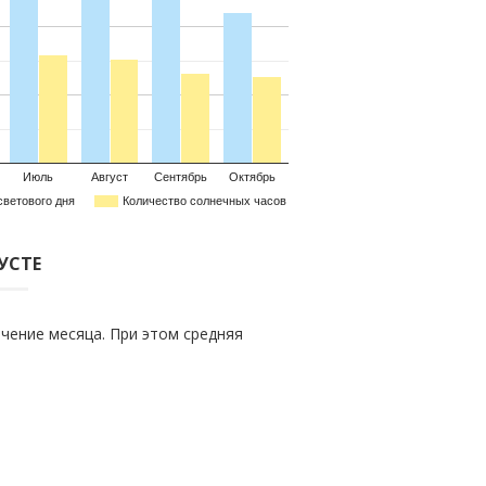
Июль
Август
Сентябрь
Октябрь
светового дня
Количество солнечных часов
ГУСТЕ
чение месяца. При этом средняя