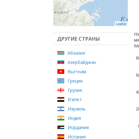
Leaflet
На
ДРУГИЕ СТРАНЫ
ме
Ме
Абхазия
8
Азербайджан
Вьетнам
6
Греция
Грузия
4
Египет
Израиль
2
Индия
Иордания
Испания