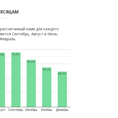
МЕСЯЦАМ
рассчитанный нами для каждого
ются Сентябрь, Август и Июль.
Февраль.
76.0%
.5%
65.9%
55.1%
49.2%
густ
Сентябрь
Октябрь
Ноябрь
Декабрь