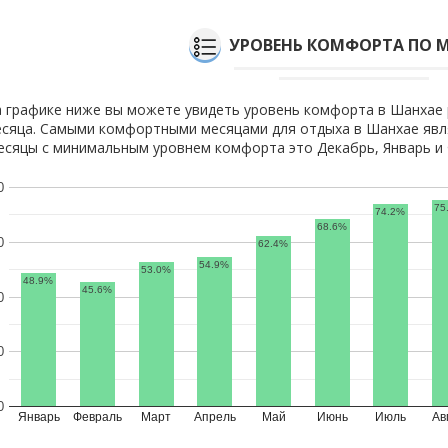
УРОВЕНЬ КОМФОРТА ПО 
 графике ниже вы можете увидеть уровень комфорта в Шанхае 
сяца. Самыми комфортными месяцами для отдыха в Шанхае явля
сяцы с минимальным уровнем комфорта это Декабрь, Январь и 
0
75
74.2%
68.6%
0
62.4%
54.9%
53.0%
48.9%
45.6%
0
0
0
Январь
Февраль
Март
Апрель
Май
Июнь
Июль
Ав