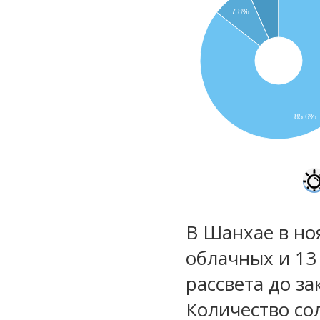
7.8%
85.6%
В Шанхае в но
облачных и 13
рассвета до за
Количество со