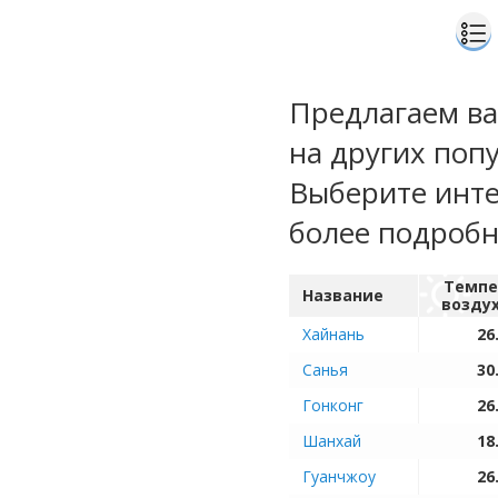
Предлагаем ва
на других поп
Выберите инте
более подроб
Темпе
Название
возду
Хайнань
26
Санья
30
Гонконг
26
Шанхай
18
Гуанчжоу
26