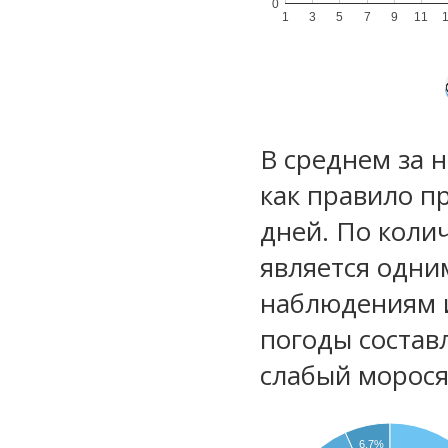
0
1
3
5
7
9
11
В среднем за 
как правило п
дней. По коли
является одни
наблюдениям 
погоды состав
слабый морос
6.7%