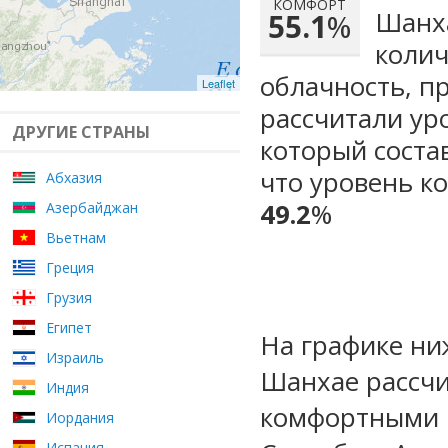
КОМФОРТ
Шанха
55.1
%
колич
облачность, п
Leaflet
рассчитали ур
ДРУГИЕ СТРАНЫ
который сост
что уровень к
Абхазия
49.2
%
Азербайджан
Вьетнам
Греция
Грузия
Египет
На графике ни
Израиль
Шанхае рассчи
Индия
комфортными 
Иордания
Испания