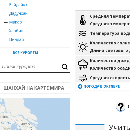
—
Бэйдайхэ
—
Дадунхай
Средняя темпера
—
Макао
Средняя темпера
—
Харбин
Температура вод
—
Циндао
Количество солн
Длина светового
ВСЕ КУРОРТЫ
Количество дожд
Количество осад
Средняя скорость
ПОГОДА В ОКТЯБРЕ
ШАНХАЙ НА КАРТЕ МИРА
Учиты