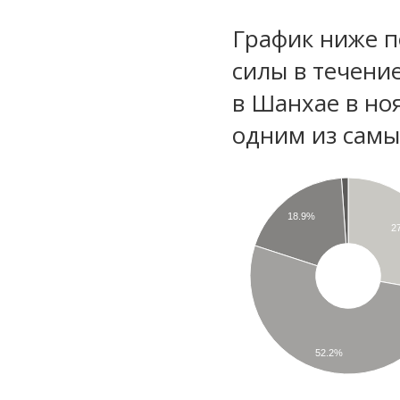
График ниже п
силы в течени
в Шанхае в но
одним из самы
18.9%
2
52.2%