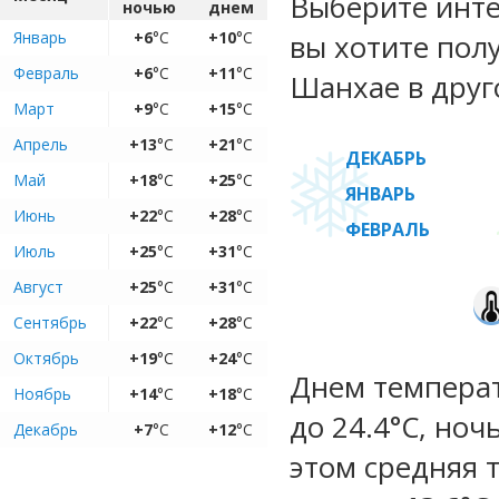
Выберите инте
ночью
днем
Январь
+6
°C
+10
°C
вы хотите пол
Февраль
+6
°C
+11
°C
Шанхае в друг
Март
+9
°C
+15
°C
Апрель
+13
°C
+21
°C
ДЕКАБРЬ
Май
+18
°C
+25
°C
ЯНВАРЬ
Июнь
+22
°C
+28
°C
ФЕВРАЛЬ
Июль
+25
°C
+31
°C
Август
+25
°C
+31
°C
Сентябрь
+22
°C
+28
°C
Октябрь
+19
°C
+24
°C
Днем температ
Ноябрь
+14
°C
+18
°C
до 24.4°C, ноч
Декабрь
+7
°C
+12
°C
этом средняя 