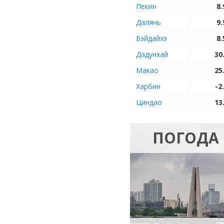
Пекин
8.
Далянь
9.
Бэйдайхэ
8.
Дадунхай
30
Макао
25
Харбин
-2
Циндао
13
ПОГОДА 