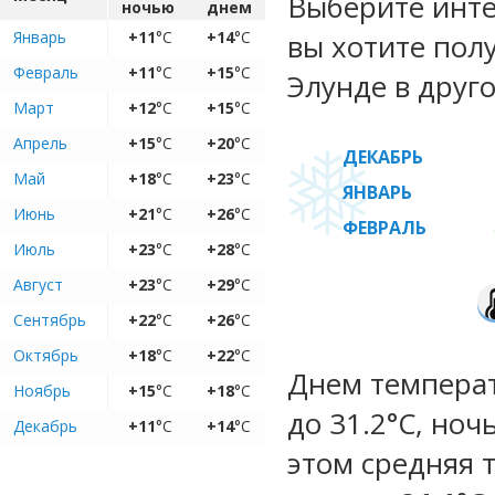
Выберите инте
ночью
днем
Январь
+11
°C
+14
°C
вы хотите пол
Февраль
+11
°C
+15
°C
Элунде в друго
Март
+12
°C
+15
°C
Апрель
+15
°C
+20
°C
ДЕКАБРЬ
Май
+18
°C
+23
°C
ЯНВАРЬ
Июнь
+21
°C
+26
°C
ФЕВРАЛЬ
Июль
+23
°C
+28
°C
Август
+23
°C
+29
°C
Сентябрь
+22
°C
+26
°C
Октябрь
+18
°C
+22
°C
Днем температ
Ноябрь
+15
°C
+18
°C
до 31.2°C, ноч
Декабрь
+11
°C
+14
°C
этом средняя 