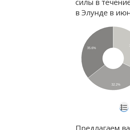
силы в течени
в Элунде в ию
35.6%
32.2%
Предлагаем ва