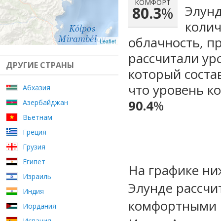
КОМФОРТ
Элунд
80.3
%
колич
облачность, п
Leaflet
рассчитали ур
ДРУГИЕ СТРАНЫ
который сост
что уровень к
Абхазия
90.4
%
Азербайджан
Вьетнам
Греция
Грузия
Египет
На графике ни
Израиль
Элунде рассчи
Индия
комфортными м
Иордания
Испания