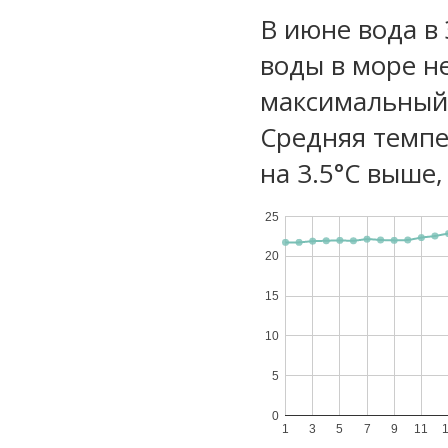
В июне вода в
воды в море не
максимальный 
Средняя темпе
на 3.5°C выше,
25
20
15
10
5
0
1
3
5
7
9
11