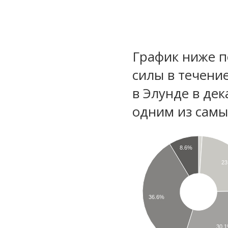
График ниже п
силы в течени
в Элунде в де
одним из самы
8.6%
23
36.6%
30.