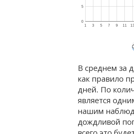
5
0
1
3
5
7
9
11
1
В среднем за 
как правило п
дней. По коли
является одни
нашим наблюд
дождливой по
всего это буд