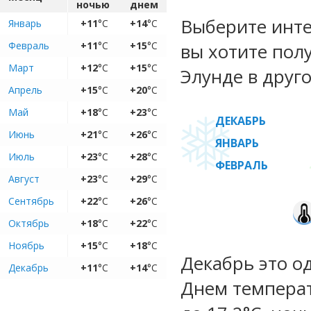
ночью
днем
Выберите инте
Январь
+11
°C
+14
°C
Февраль
+11
°C
+15
°C
вы хотите пол
Март
+12
°C
+15
°C
Элунде в друго
Апрель
+15
°C
+20
°C
Май
+18
°C
+23
°C
ДЕКАБРЬ
Июнь
+21
°C
+26
°C
ЯНВАРЬ
Июль
+23
°C
+28
°C
ФЕВРАЛЬ
Август
+23
°C
+29
°C
Сентябрь
+22
°C
+26
°C
Октябрь
+18
°C
+22
°C
Ноябрь
+15
°C
+18
°C
Декабрь это о
Декабрь
+11
°C
+14
°C
Днем температу