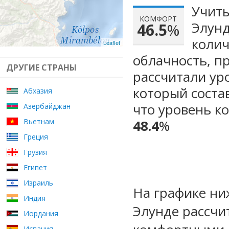
Учиты
КОМФОРТ
Элунд
46.5
%
колич
Leaflet
облачность, п
ДРУГИЕ СТРАНЫ
рассчитали ур
который сост
Абхазия
что уровень к
Азербайджан
Вьетнам
48.4
%
Греция
Грузия
Египет
Израиль
На графике ни
Индия
Элунде рассчи
Иордания
Испания