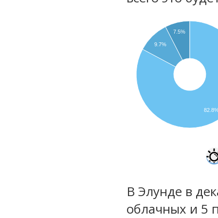
7.5%
9.7%
82.8
В Элунде в дек
облачных и 5 