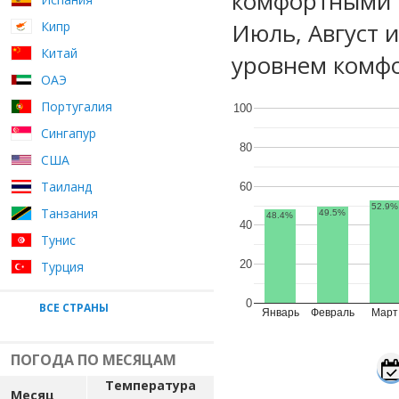
комфортными м
Июль, Август 
Кипр
Китай
уровнем комфо
ОАЭ
Португалия
100
Сингапур
80
США
Таиланд
60
52.9%
Танзания
49.5%
48.4%
40
Тунис
20
Турция
0
ВСЕ СТРАНЫ
Январь
Февраль
Март
ПОГОДА ПО МЕСЯЦАМ
Температура
Месяц