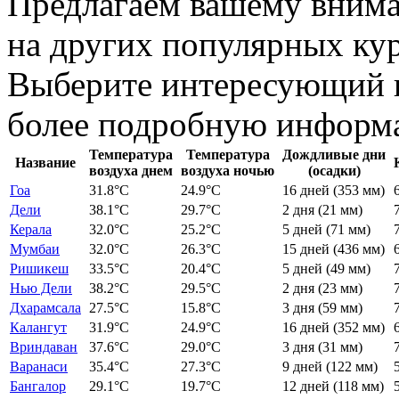
Предлагаем вашему внима
на других популярных кур
Выберите интересующий в
более подробную информ
Температура
Температура
Дождливые дни
Название
воздуха днем
воздуха ночью
(осадки)
Гоа
31.8
°C
24.9
°C
16 дней
(353 мм)
Дели
38.1
°C
29.7
°C
2 дня
(21 мм)
Керала
32.0
°C
25.2
°C
5 дней
(71 мм)
Мумбаи
32.0
°C
26.3
°C
15 дней
(436 мм)
Ришикеш
33.5
°C
20.4
°C
5 дней
(49 мм)
Нью Дели
38.2
°C
29.5
°C
2 дня
(23 мм)
Дхарамсала
27.5
°C
15.8
°C
3 дня
(59 мм)
Калангут
31.9
°C
24.9
°C
16 дней
(352 мм)
Вриндаван
37.6
°C
29.0
°C
3 дня
(31 мм)
Варанаси
35.4
°C
27.3
°C
9 дней
(122 мм)
Бангалор
29.1
°C
19.7
°C
12 дней
(118 мм)