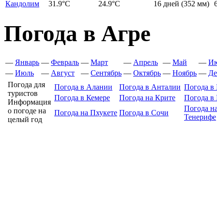
Кандолим
31.9
°C
24.9
°C
16 дней
(352 мм)
Погода в Агре
—
Январь
—
Февраль
—
Март
—
Апрель
—
Май
—
И
—
Июль
—
Август
—
Сентябрь
—
Октябрь
—
Ноябрь
—
Де
Погода для
Погода в Алании
Погода в Анталии
Погода в 
туристов
Погода в Кемере
Погода на Крите
Погода в
Информация
Погода н
о погоде на
Погода на Пхукете
Погода в Сочи
Тенерифе
целый год