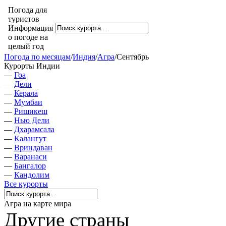
Погода для
туристов
Информация
о погоде на
целый год
Погода по месяцам
/
Индия
/
Агра
/
Сентябрь
Курорты Индии
—
Гоа
—
Дели
—
Керала
—
Мумбаи
—
Ришикеш
—
Нью Дели
—
Дхарамсала
—
Калангут
—
Вриндаван
—
Варанаси
—
Бангалор
—
Кандолим
Все курорты
Агра на карте мира
Другие страны