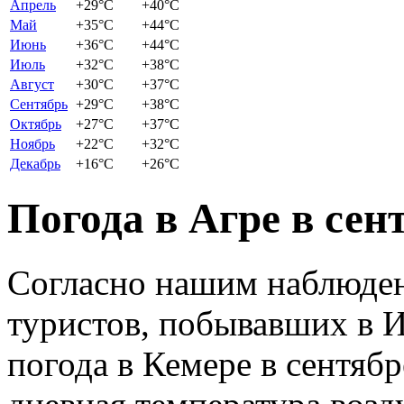
Апрель
+29
°C
+40
°C
Май
+35
°C
+44
°C
Июнь
+36
°C
+44
°C
Июль
+32
°C
+38
°C
Август
+30
°C
+37
°C
Сентябрь
+29
°C
+38
°C
Октябрь
+27
°C
+37
°C
Ноябрь
+22
°C
+32
°C
Декабрь
+16
°C
+26
°C
Погода в Агре в сен
Согласно нашим наблюден
туристов, побывавших в И
погода в Кемере в сентяб