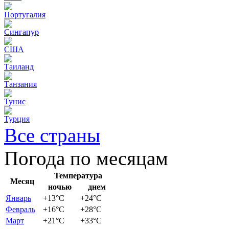
Португалия
Сингапур
США
Таиланд
Танзания
Тунис
Турция
Все страны
Погода по месяцам
Температура
Месяц
ночью
днем
Январь
+13
°C
+24
°C
Февраль
+16
°C
+28
°C
Март
+21
°C
+33
°C