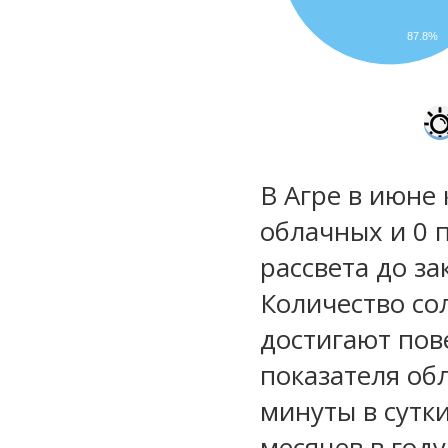
87.8%
В Агре в июне 
облачных и 0 
рассвета до за
Количество со
достигают пов
показателя обл
минуты в сутк
месяцев в году