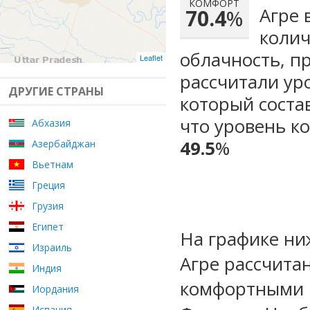
КОМФОРТ
Агре 
70.4
%
колич
облачность, п
Leaflet
рассчитали ур
ДРУГИЕ СТРАНЫ
который сост
что уровень к
Абхазия
49.5
%
Азербайджан
Вьетнам
Греция
Грузия
Египет
На графике ни
Израиль
Агре рассчита
Индия
комфортными м
Иордания
Испания