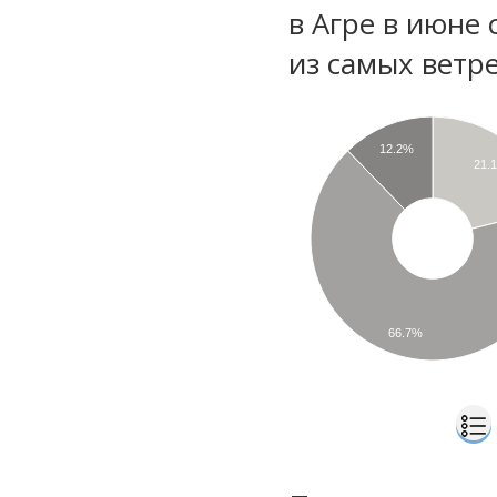
в Агре в июне
из самых ветре
12.2%
21.
66.7%