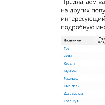
Предлагаем ва
на других поп
интересующий 
подробную ин
Те
Название
воз
Гоа
Дели
Керала
Мумбаи
Ришикеш
Нью Дели
Дхарамсала
Калангут