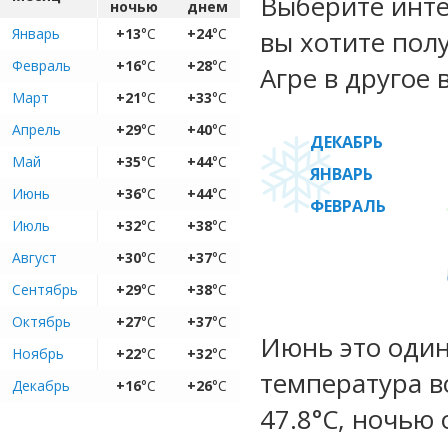
Выберите инте
ночью
днем
Январь
+13
°C
+24
°C
вы хотите пол
Февраль
+16
°C
+28
°C
Агре в другое 
Март
+21
°C
+33
°C
Апрель
+29
°C
+40
°C
ДЕКАБРЬ
Май
+35
°C
+44
°C
ЯНВАРЬ
Июнь
+36
°C
+44
°C
ФЕВРАЛЬ
Июль
+32
°C
+38
°C
Август
+30
°C
+37
°C
Сентябрь
+29
°C
+38
°C
Октябрь
+27
°C
+37
°C
Июнь это один
Ноябрь
+22
°C
+32
°C
температура во
Декабрь
+16
°C
+26
°C
47.8°C, ночью 