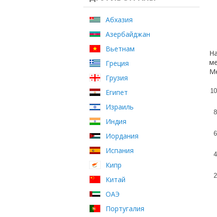
Абхазия
Азербайджан
Вьетнам
На
ме
Греция
Ме
Грузия
10
Египет
Израиль
8
Индия
6
Иордания
Испания
4
Кипр
2
Китай
ОАЭ
Португалия