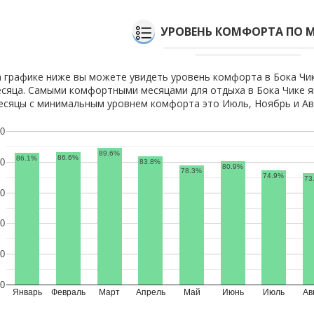
УРОВЕНЬ КОМФОРТА ПО 
 графике ниже вы можете увидеть уровень комфорта в Бока Чи
сяца. Самыми комфортными месяцами для отдыха в Бока Чике я
сяцы с минимальным уровнем комфорта это Июль, Ноябрь и Ав
0
89.6%
86.6%
86.1%
0
83.8%
80.9%
78.3%
74.9%
73
0
0
0
0
Январь
Февраль
Март
Апрель
Май
Июнь
Июль
Ав