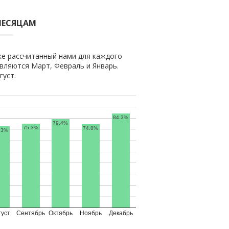
МЕСЯЦАМ
ке рассчитанный нами для каждого
вляются Март, Февраль и Январь.
густ.
84.3%
79.4%
75.3%
74.8%
.3%
густ
Сентябрь
Октябрь
Ноябрь
Декабрь