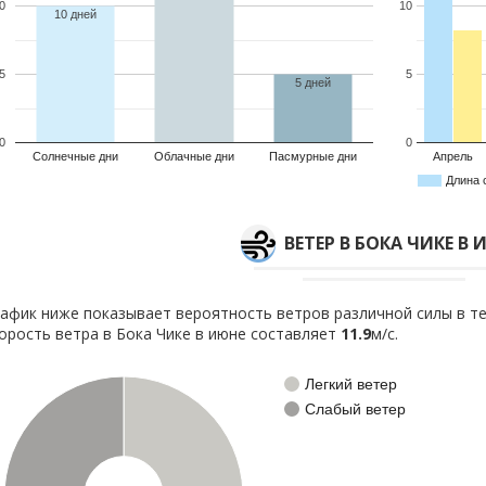
0
10
10 дней
5
5
5 дней
0
0
Солнечные дни
Облачные дни
Пасмурные дни
Апрель
Длина 
ВЕТЕР В БОКА ЧИКЕ В
афик ниже показывает вероятность ветров различной силы в те
орость ветра в Бока Чике в июне составляет
11.9
м/с.
Легкий ветер
Слабый ветер