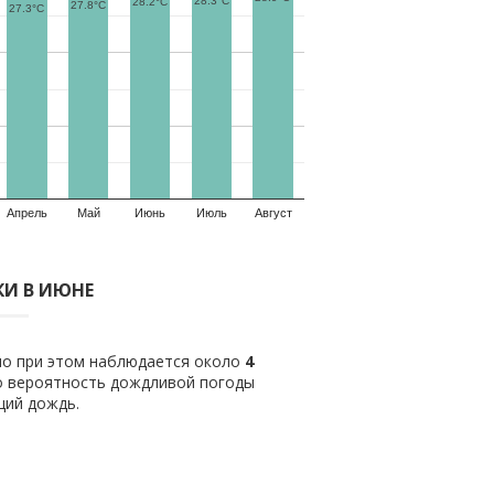
28.3°C
28.2°C
27.8°C
27.3°C
Апрель
Май
Июнь
Июль
Август
И В ИЮНЕ
ило при этом наблюдается около
4
о вероятность дождливой погоды
щий дождь.