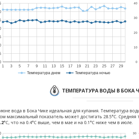
5
40
0
30
5
0
20
5
0
10
5
0
0
1
3
5
7
9
11
13
15
17
19
21
23
25
27
29
Температура днем
Температура ночью
ТЕМПЕРАТУРА ВОДЫ В БОКА 
июне вода в Бока Чике идеальная для купания. Температура воды
ом максимальный показатель может достигать 28.5°C. Средняя 
.2
°C, что на 0.4°C выше, чем в мае и на 0.1°C ниже чем в июле.
0
30