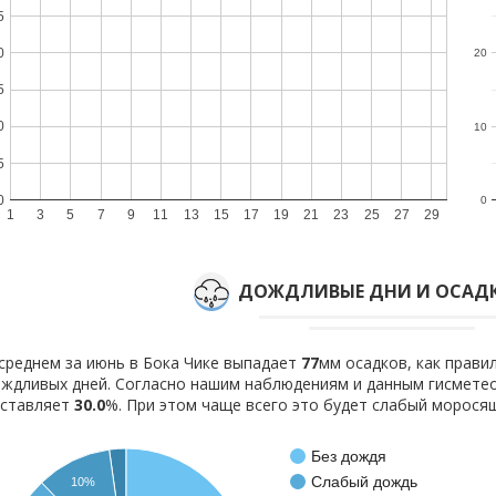
5
0
20
5
0
10
5
0
0
1
3
5
7
9
11
13
15
17
19
21
23
25
27
29
ДОЖДЛИВЫЕ ДНИ И ОСАДК
среднем за июнь в Бока Чике выпадает
77
мм осадков, как прав
ждливых дней. Согласно нашим наблюдениям и данным гисмете
оставляет
30.0
%. При этом чаще всего это будет слабый морося
Без дождя
Слабый дождь
10%