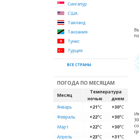
Сингапур
США
Таиланд
Вы
Танзания
по
Тунис
Турция
ВСЕ СТРАНЫ
ПОГОДА ПО МЕСЯЦАМ
Температура
Месяц
ночью
днем
Январь
+21
°C
+30
°C
Ию
Февраль
+22
°C
+30
°C
30
с
Март
+22
°C
+30
°C
ср
Апрель
+23
°C
+31
°C