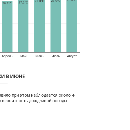
28.4°C
28.0°C
27.8°C
27.2°C
26.8°C
Апрель
Май
Июнь
Июль
Август
И В ИЮНЕ
равило при этом наблюдается около
4
о вероятность дождливой погоды