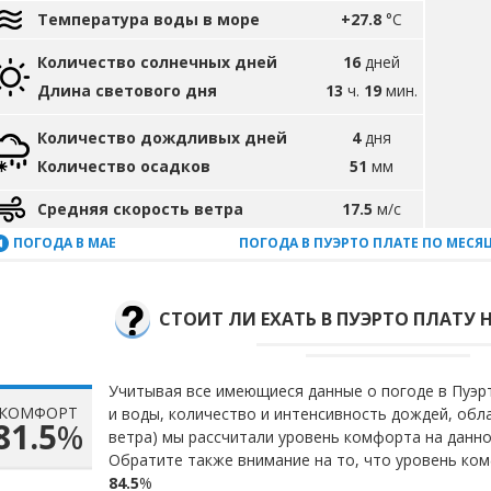
Температура воды в море
+27.8
°C
Количество солнечных дней
16
дней
Длина светового дня
13
ч.
19
мин.
Количество дождливых дней
4
дня
Количество осадков
51
мм
Средняя скорость ветра
17.5
м/с
ПОГОДА В МАЕ
ПОГОДА В ПУЭРТО ПЛАТЕ ПО МЕСЯ
СТОИТ ЛИ ЕХАТЬ В ПУЭРТО ПЛАТУ 
Учитывая все имеющиеся данные о погоде в Пуэрт
КОМФОРТ
и воды, количество и интенсивность дождей, обл
81.5
%
ветра) мы рассчитали уровень комфорта на данн
Обратите также внимание на то, что уровень ко
84.5
%