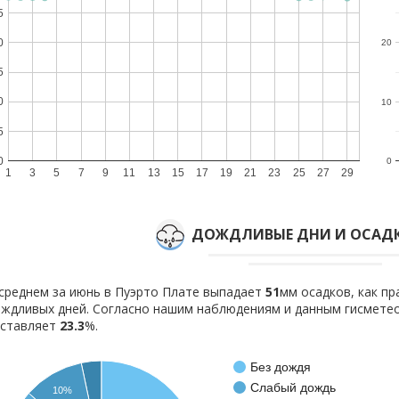
5
0
20
5
0
10
5
0
0
1
3
5
7
9
11
13
15
17
19
21
23
25
27
29
ДОЖДЛИВЫЕ ДНИ И ОСАДК
среднем за июнь в Пуэрто Плате выпадает
51
мм осадков, как п
ждливых дней. Согласно нашим наблюдениям и данным гисмете
оставляет
23.3
%.
Без дождя
Слабый дождь
10%