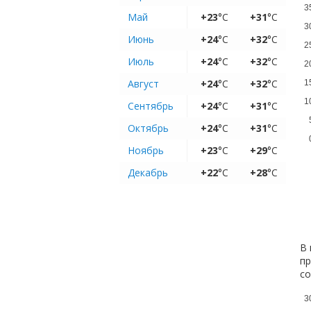
3
Май
+23
°C
+31
°C
3
Июнь
+24
°C
+32
°C
2
Июль
+24
°C
+32
°C
2
Август
+24
°C
+32
°C
1
1
Сентябрь
+24
°C
+31
°C
Октябрь
+24
°C
+31
°C
Ноябрь
+23
°C
+29
°C
Декабрь
+22
°C
+28
°C
В 
пр
с
3