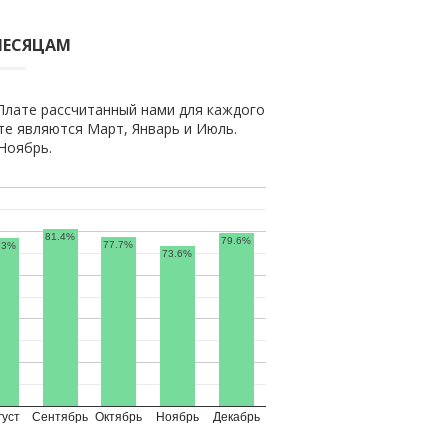
МЕСЯЦАМ
Плате рассчитанный нами для каждого
е являются Март, Январь и Июль.
Ноябрь.
81.4%
79.6%
77.7%
.3%
73.6%
густ
Сентябрь
Октябрь
Ноябрь
Декабрь