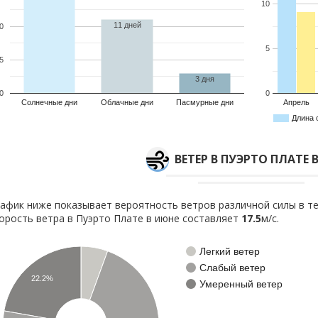
10
11 дней
0
5
5
3 дня
0
0
Солнечные дни
Облачные дни
Пасмурные дни
Апрель
Длина 
ВЕТЕР В ПУЭРТО ПЛАТЕ 
афик ниже показывает вероятность ветров различной силы в те
орость ветра в Пуэрто Плате в июне составляет
17.5
м/с.
Легкий ветер
Слабый ветер
22.2%
Умеренный ветер