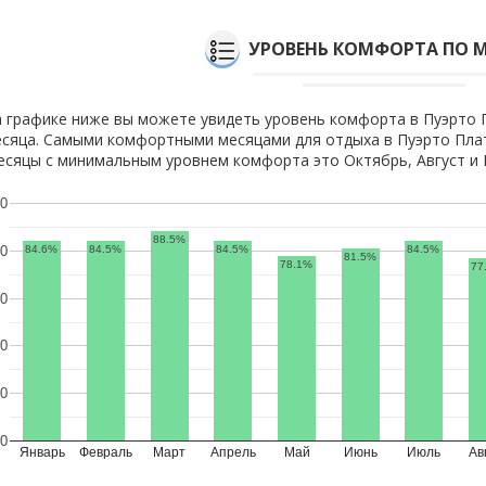
УРОВЕНЬ КОМФОРТА ПО 
 графике ниже вы можете увидеть уровень комфорта в Пуэрто 
сяца. Самыми комфортными месяцами для отдыха в Пуэрто Плат
сяцы с минимальным уровнем комфорта это Октябрь, Август и 
0
88.5%
84.6%
84.5%
84.5%
84.5%
0
81.5%
78.1%
77
0
0
0
0
Январь
Февраль
Март
Апрель
Май
Июнь
Июль
Ав