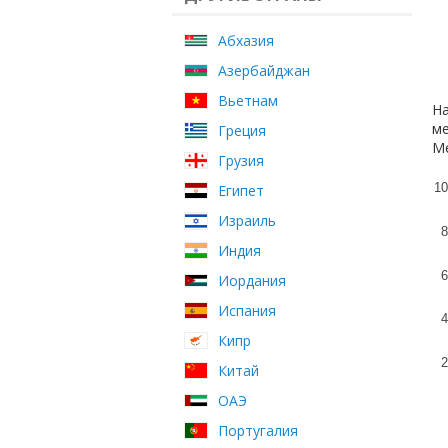
Абхазия
Азербайджан
Вьетнам
На
ме
Греция
Ме
Грузия
10
Египет
Израиль
8
Индия
6
Иордания
Испания
4
Кипр
2
Китай
ОАЭ
Португалия