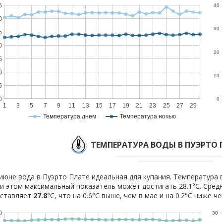
5
40
0
30
5
0
20
5
0
10
5
0
0
1
3
5
7
9
11
13
15
17
19
21
23
25
27
29
Температура днем
Температура ночью
ТЕМПЕРАТУРА ВОДЫ В ПУЭРТО 
июне вода в Пуэрто Плате идеальная для купания. Температура в
и этом максимальный показатель может достигать 28.1°C. Сред
оставляет
27.8
°C, что на 0.6°C выше, чем в мае и на 0.2°C ниже ч
0
30