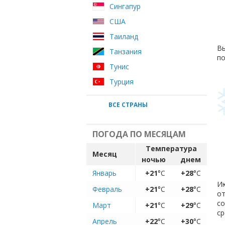
Сингапур
США
Таиланд
Вы
Танзания
по
Тунис
Турция
ВСЕ СТРАНЫ
ПОГОДА ПО МЕСЯЦАМ
Температура
Месяц
ночью
днем
Январь
+21
°C
+28
°C
Ию
Февраль
+21
°C
+28
°C
от
с
Март
+21
°C
+29
°C
ср
Апрель
+22
°C
+30
°C