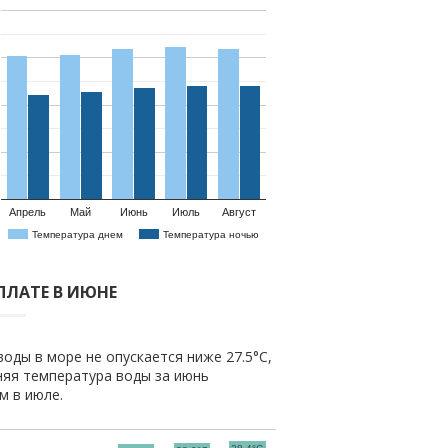
Апрель
Май
Июнь
Июль
Август
Температура днем
Температура ночью
ПЛАТЕ В ИЮНЕ
оды в море не опускается ниже 27.5°C,
няя температура воды за июнь
ем в июле.