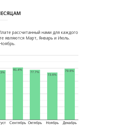
МЕСЯЦАМ
Плате рассчитанный нами для каждого
е являются Март, Январь и Июль.
Ноябрь.
81.4%
79.6%
77.7%
.3%
73.6%
густ
Сентябрь
Октябрь
Ноябрь
Декабрь