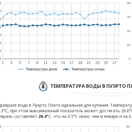
5
40
0
30
5
0
20
5
0
10
5
0
0
1
3
5
7
9
11
13
15
17
19
21
23
25
27
Температура днем
Температура ночью
ТЕМПЕРАТУРА ВОДЫ В ПУЭРТО П
феврале вода в Пуэрто Плате идеальная для купания. Температу
.3°C, при этом максимальный показатель может достигать 26.6°
евраль составляет
26.4
°C, что на 0.5°C ниже, чем в январе и на 
0
30