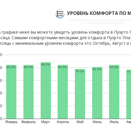
УРОВЕНЬ КОМФОРТА ПО 
 графике ниже вы можете увидеть уровень комфорта в Пуэрто 
сяца. Самыми комфортными месяцами для отдыха в Пуэрто Плат
сяцы с минимальным уровнем комфорта это Октябрь, Август и 
0
88.5%
84.6%
84.5%
84.5%
84.5%
0
81.5%
78.1%
77
0
0
0
0
Январь
Февраль
Март
Апрель
Май
Июнь
Июль
Ав