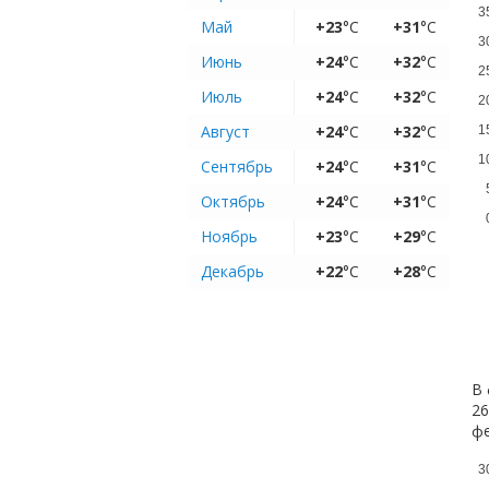
3
Май
+23
°C
+31
°C
3
Июнь
+24
°C
+32
°C
2
Июль
+24
°C
+32
°C
2
Август
+24
°C
+32
°C
1
1
Сентябрь
+24
°C
+31
°C
Октябрь
+24
°C
+31
°C
Ноябрь
+23
°C
+29
°C
Декабрь
+22
°C
+28
°C
В 
26
ф
3