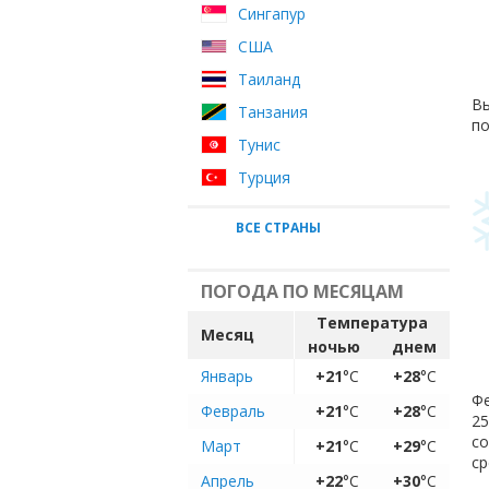
Сингапур
США
Таиланд
Вы
Танзания
по
Тунис
Турция
ВСЕ СТРАНЫ
ПОГОДА ПО МЕСЯЦАМ
Температура
Месяц
ночью
днем
Январь
+21
°C
+28
°C
Фе
Февраль
+21
°C
+28
°C
25
с
Март
+21
°C
+29
°C
ср
Апрель
+22
°C
+30
°C