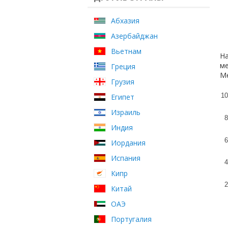
Абхазия
Азербайджан
Вьетнам
На
ме
Греция
Ме
Грузия
10
Египет
Израиль
8
Индия
6
Иордания
Испания
4
Кипр
2
Китай
ОАЭ
Португалия