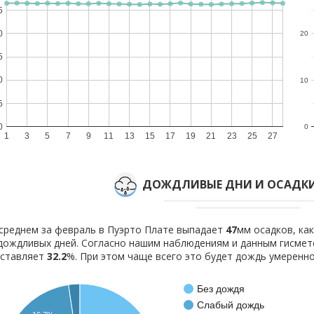
5
0
20
5
0
10
5
0
0
1
3
5
7
9
11
13
15
17
19
21
23
25
27
ДОЖДЛИВЫЕ ДНИ И ОСАДКИ
среднем за февраль в Пуэрто Плате выпадает
47
мм осадков, ка
ождливых дней. Согласно нашим наблюдениям и данным гисмет
оставляет
32.2
%. При этом чаще всего это будет дождь умеренно
Без дождя
Слабый дождь