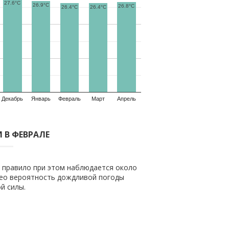
27.6°C
26.9°C
26.8°C
26.4°C
26.4°C
Декабрь
Январь
Февраль
Март
Апрель
 В ФЕВРАЛЕ
к правило при этом наблюдается около
ео вероятность дождливой погоды
й силы.