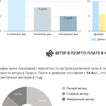
0
10
8 дней
5
5
5 дней
0
0
Солнечные дни
Облачные дни
Пасмурные дни
Декабрь
Длина 
ВЕТЕР В ПУЭРТО ПЛАТЕ В
афик ниже показывает вероятность ветров различной силы в те
орость ветра в Пуэрто Плате в феврале составляет
14.4
м/с., ч
зветреных месяцев в году.
Легкий ветер
Слабый ветер
14.3%
Умеренный ветер
29.8%