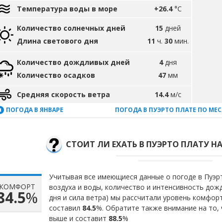
Температура воды в море
+26.4
°C
Количество солнечных дней
15
дней
Длина светового дня
11
ч.
30
мин.
Количество дождливых дней
4
дня
Количество осадков
47
мм
Средняя скорость ветра
14.4
м/с
ПОГОДА В ЯНВАРЕ
ПОГОДА В ПУЭРТО ПЛАТЕ ПО МЕ
СТОИТ ЛИ ЕХАТЬ В ПУЭРТО ПЛАТУ НА
Учитывая все имеющиеся данные о погоде в Пуэр
КОМФОРТ
воздуха и воды, количество и интенсивность до
84.5
%
дня и сила ветра) мы рассчитали уровень комфор
составил
84.5
%. Обратите также внимание на то,
выше и составит
88.5
%