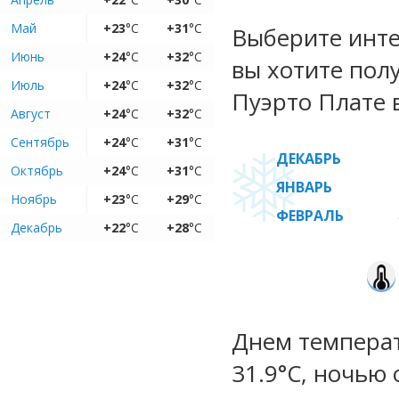
Май
+23
°C
+31
°C
Выберите инте
Июнь
+24
°C
+32
°C
вы хотите пол
Июль
+24
°C
+32
°C
Пуэрто Плате 
Август
+24
°C
+32
°C
Сентябрь
+24
°C
+31
°C
ДЕКАБРЬ
Октябрь
+24
°C
+31
°C
ЯНВАРЬ
Ноябрь
+23
°C
+29
°C
ФЕВРАЛЬ
Декабрь
+22
°C
+28
°C
Днем температу
31.9°C, ночью 