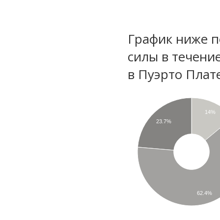
График ниже п
силы в течени
в Пуэрто Плат
14%
23.7%
62.4%