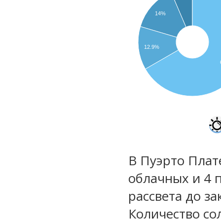
14%
12.9%
В Пуэрто Плате
облачных и 4 
рассвета до за
Количество со