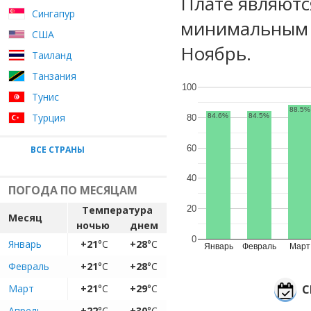
Плате являютс
Сингапур
минимальным у
США
Ноябрь.
Таиланд
Танзания
100
Тунис
88.5%
Турция
84.6%
84.5%
80
60
ВСЕ СТРАНЫ
40
ПОГОДА ПО МЕСЯЦАМ
Температура
20
Месяц
ночью
днем
0
Январь
+21
°C
+28
°C
Январь
Февраль
Март
Февраль
+21
°C
+28
°C
Март
+21
°C
+29
°C
С
Апрель
+22
°C
+30
°C