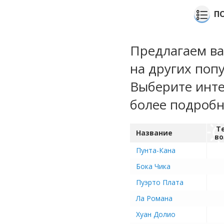
П
Предлагаем ва
на других поп
Выберите инте
более подроб
Т
Название
во
Пунта-Кана
Бока Чика
Пуэрто Плата
Ла Романа
Хуан Долио