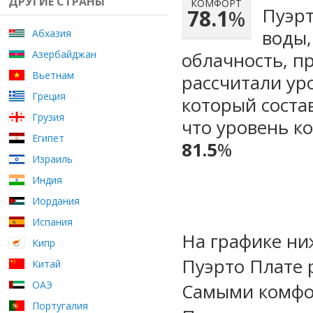
ДРУГИЕ СТРАНЫ
КОМФОРТ
Пуэрт
78.1
%
воды,
Абхазия
Азербайджан
облачность, п
Вьетнам
рассчитали ур
Греция
который сост
Грузия
что уровень к
Египет
81.5
%
Израиль
Индия
Иордания
Испания
На графике ни
Кипр
Пуэрто Плате 
Китай
ОАЭ
Самыми комфо
Португалия