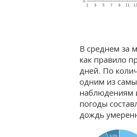
0
1
3
5
7
9
11
1
В среднем за 
как правило п
дней. По коли
одним из самы
наблюдениям 
погоды состав
дождь умеренн
6.5%